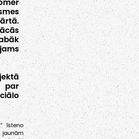
tomēr
smes
ārtā.
mācās
labāk
ējams
jektā
 par
ciālo
” īsteno
s jaunām