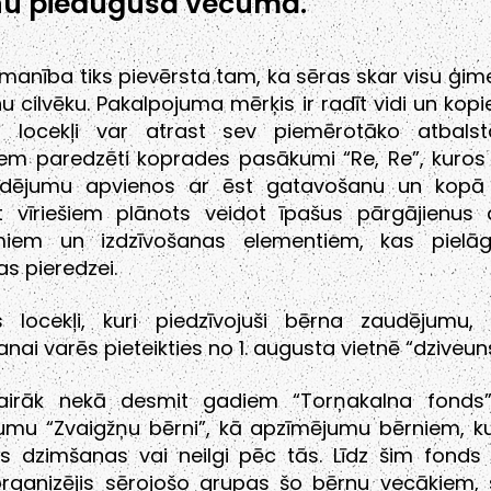
nu pieaugušā vecumā.
manība tiks pievērsta tam, ka sēras skar visu ģime
enu cilvēku. Pakalpojuma mērķis ir radīt vidi un kopi
 locekļi var atrast sev piemērotāko atbalst
iem paredzēti koprades pasākumi “Re, Re”, kuros
dējumu apvienos ar ēst gatavošanu un kopā
t vīriešiem plānots veidot īpašus pārgājienus
iem un izdzīvošanas elementiem, kas pielāg
s pieredzei.
 locekļi, kuri piedzīvojuši bērna zaudējumu, 
ai varēs pieteikties no 1. augusta vietnē “dziveuns
airāk nekā desmit gadiem “Torņakalna fonds”
umu “Zvaigžņu bērni”, kā apzīmējumu bērniem, kur
ms dzimšanas vai neilgi pēc tās. Līdz šim fonds 
rganizējis sērojošo grupas šo bērnu vecākiem, 