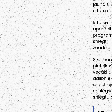
jaunais 
citām s
Rītdien
apmācī
program
sniegt
zaudējum
SIF no
pieteik
vecāki u
dalībni
reģistr
noslēgša
sniegtu