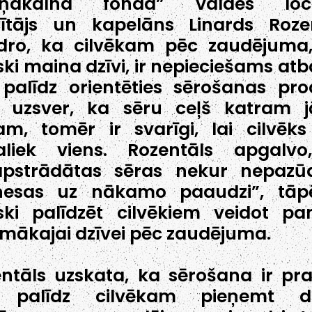
rņakalna fonda” valdes locek
ītājs un kapelāns Linards Roze
idro, ka cilvēkam pēc zaudējuma
ski maina dzīvi, ir nepieciešams atba
palīdz orientēties sērošanas pro
 uzsver, ka sēru ceļš katram jā
m, tomēr ir svarīgi, lai cilvēks
aliek viens. Rozentāls apgalvo
apstrādātas sēras nekur nepazū
nesas uz nākamo paaudzi”, tāpē
ski palīdzēt cilvēkiem veidot p
mākajai dzīvei pēc zaudējuma.
ntāls uzskata, ka sērošana ir pr
 palīdz cilvēkam pieņemt dz