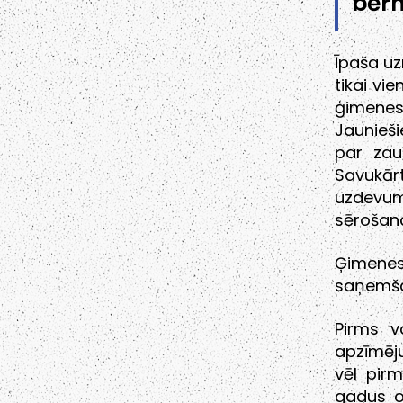
bēr
Īpaša uz
tikai vi
ģimenes
Jaunieš
par zau
Savukār
uzdevum
sērošana
Ģimenes
saņemšan
Pirms v
apzīmēj
vēl pir
gadus o