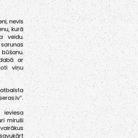
ni, nevis
enu, kurā
a veidu.
 sarunas
 būšanu.
 dabā ar
oti viņu
atbalsta
eras.lv”.
 ieviesa
i miruši
vairākus
savukārt