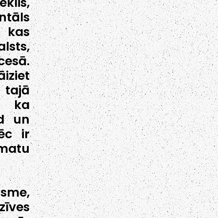
lis,
ntāls
, kas
lsts,
cesā.
iziet
 tajā
, ka
d un
c ir
amatu
asme,
īves