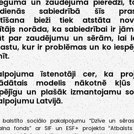
lēguma un zaudējuma pieredzi, 
dienās sabiedrībā šīs pra
īstīšana bieži tiek atstāta nov
tājs norāda, ka sabiedrībai ir jā
āt par zaudējumu un sērām, lai 
astu, kur ir problēmas un ko iesp
īt.
alpojuma īstenotāji cer, ka pro
trādātais modelis nākotnē kļūs
spējīgu un plašāk izmantojamu so
lpojumu Latvijā.
 balstīto sociālo pakalpojumu “Dzīve un sēras
alna fonds” ar SIF un ESF+ projekta “Atbalst