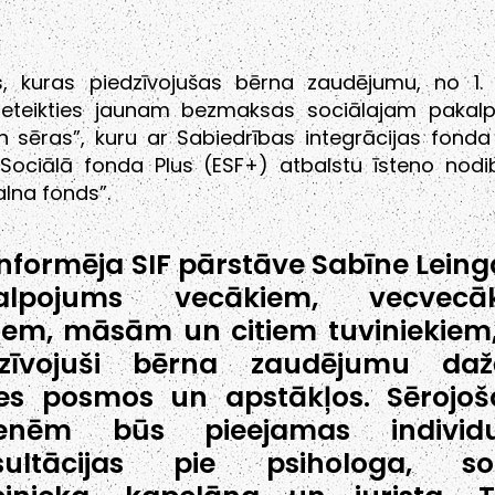
, kuras piedzīvojušas bērna zaudējumu, no 1.
ieteikties jaunam bezmaksas sociālajam paka
n sēras”, kuru ar Sabiedrības integrācijas fonda
 Sociālā fonda Plus (ESF+) atbalstu īsteno nodi
lna fonds”.
nformēja SIF pārstāve Sabīne Leing
alpojums vecākiem, vecvecāk
iem, māsām un citiem tuviniekiem,
dzīvojuši bērna zaudējumu daž
ves posmos un apstākļos. Sērojo
enēm būs pieejamas individu
sultācijas pie psihologa, soc