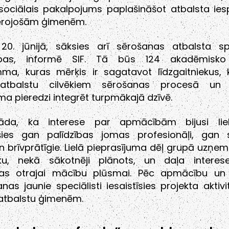
sociālais pakalpojums paplašināšot atbalsta ies
ērojošām ģimenēm.
, 20. jūnijā, sāksies arī sērošanas atbalsta spe
bas, informē SIF. Tā būs 124 akadēmisko
ma, kuras mērķis ir sagatavot līdzgaitniekus, 
 atbalstu cilvēkiem sērošanas procesā un p
a pieredzi integrēt turpmākajā dzīvē.
rāda, ka interese par apmācībām bijusi lie
ušies gan palīdzības jomas profesionāļi, gan s
n brīvprātīgie. Lielā pieprasījuma dēļ grupā uzņem
eku, nekā sākotnēji plānots, un daļa interes
ējas otrajai mācību plūsmai. Pēc apmācību un
nas jaunie speciālisti iesaistīsies projekta aktivit
 atbalstu ģimenēm.