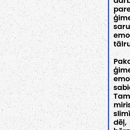
dar
par
ģime
saru
emoc
tālr
Pak
ģime
emo
sabi
Tam 
miri
slim
dēļ,