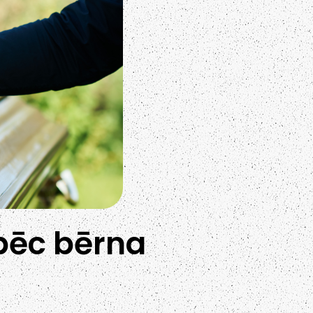
pēc bērna