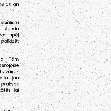
pējas arī
ciālistu
 stundu
kas spēj
alīdzēt
la. Tām
ērojošie
ts vairāk
entu jau
 prakses
ātēs, lai