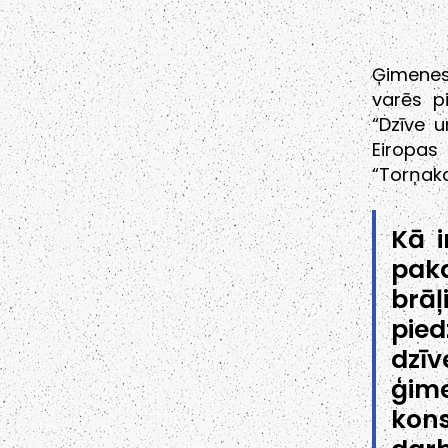
Ģimenes
varēs p
“Dzīve u
Eiropas
“Torņaka
Kā i
pak
brāļ
pie
dzī
ģim
kon