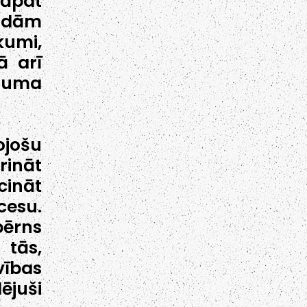
Tāpat
ādām
kumi,
ā arī
usuma
ojošu
rināt
ināt
cesu.
bērns
 tās,
vības
ējuši