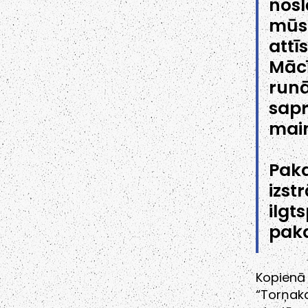
nos
mūs
att
Mācī
run
sapr
main
Pak
izs
ilgt
paka
Kopienā
“Torņak