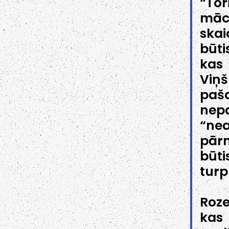
“To
māc
ska
būti
kas 
Viņš
paša
nep
“ne
pār
būti
turp
Roze
kas