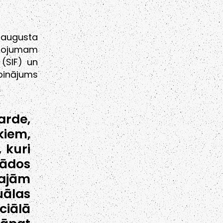
 augusta
lpojumam
 (SIF) un
binājums
arde,
iem,
 kuri
ādos
šajām
ālas
iālā