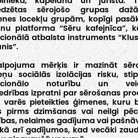
binieka, kapelāna un jurista. 
edzētas sērojošo grupas daž
nes locekļu grupām, kopīgi pasā
nu platforma “Sēru kafejnīca”, k
ionālā atbalsta instruments “Kl
unis”.
alpojuma mērķis ir mazināt sēr
ņu sociālās izolācijas risku, stip
cionālo noturību un veic
edrības izpratni par sērošanas pro
varēs pieteikties ģimenes, kuru 
s pirms dzimšanas vai neilgi pēc
ības, nelaimes gadījuma vai pašnā
 kā arī gadījumos, kad vecāki zaud