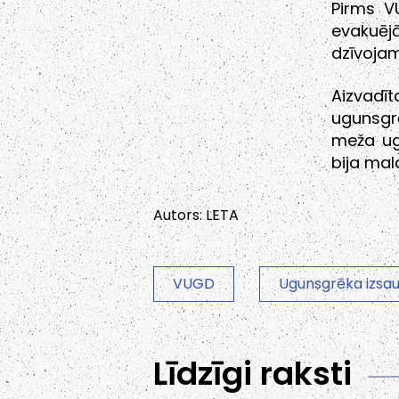
Pirms V
evakuēj
dzīvoja
Aizvad
ugunsgr
meža ug
bija mal
Autors: LETA
VUGD
Ugunsgrēka izsa
Līdzīgi raksti