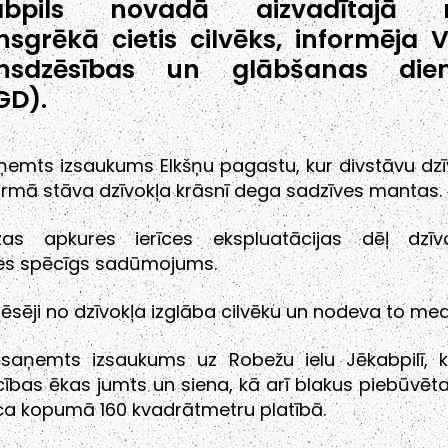
abpils novadā aizvadītajā n
sgrēkā cietis cilvēks, informēja V
nsdzēsības un glābšanas dien
GD).
aņemts izsaukums Elkšņu pagastu, kur divstāvu dz
rmā stāva dzīvokļa krāsnī dega sadzīves mantas.
zas apkures ierīces ekspluatācijas dēļ dzīvo
ies spēcīgs sadūmojums.
sēji no dzīvokļa izglāba cilvēku un nodeva to med
 saņemts izsaukums uz Robežu ielu Jēkabpilī, 
ības ēkas jumts un siena, kā arī blakus piebūvēta
ca kopumā 160 kvadrātmetru platībā.