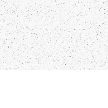
NTAKTI
SEKO MUMS
FO@PAPUCIS.LV
FACEBOOK
 555 801
INSTAGRAM
TWITTER