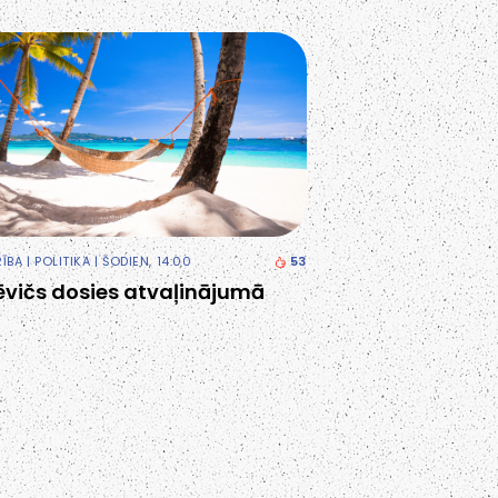
RĪBA
|
POLITIKA
| ŠODIEN, 14:00
53
ēvičs dosies atvaļinājumā