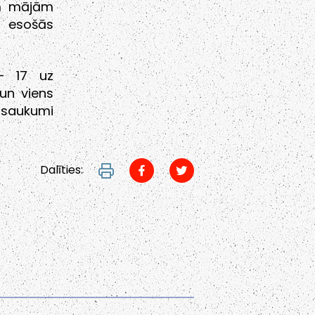
ām mājām
ā esošās
– 17 uz
un viens
zsaukumi
Dalīties: