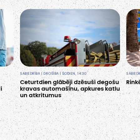
SABIEDRĪBA
|
DROŠĪBA
| ŠODIEN, 14:30
SABIED
Ceturtdien glābēji dzēsuši degošu
Rink
i
kravas automašīnu, apkures katlu
un atkritumus