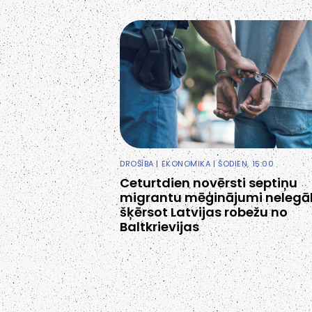
DROŠĪBA
|
EKONOMIKA
| ŠODIEN, 15:00
Ceturtdien novērsti septiņu
migrantu mēģinājumi nelegāl
šķērsot Latvijas robežu no
Baltkrievijas