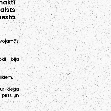
aktī
alsts
estā
īvojamās
klī bija
iķiem.
kur dega
 pirts un