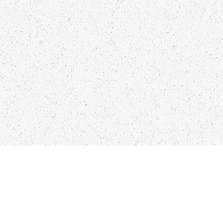
Kādu saturu Tu gribētu redzēt
lai mēs atspoguļojam un
pētām?