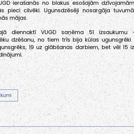
UGD ierašanās no blakus esošajām dzīvojam
ās pieci cilvēki. Ugunsdzēsēji nosargāja tuvum
mās mājas.
ītajā diennaktī VUGD saņēma 51 izsaukumu 
ēku dzēšanu, no tiem trīs bija kūlas ugunsgrēki 
unsgrēks, 19 uz glābšanas darbiem, bet vēl 15 i
dinājumi.
ukumi