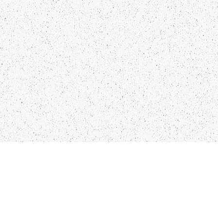
KO
IN
28
LIEPĀJA,LV-3401, LATVIJA