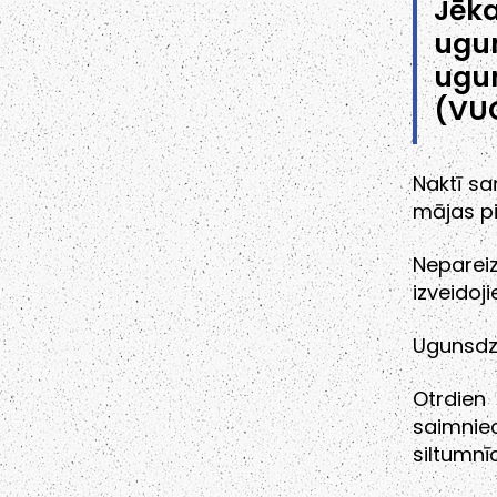
Jēk
ugun
ugu
(VU
Naktī s
mājas pi
Neparei
izveidoj
Ugunsdzē
Otrdien
saimniec
siltumnī