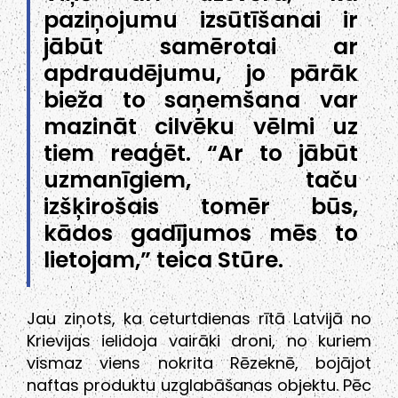
paziņojumu izsūtīšanai ir
jābūt samērotai ar
apdraudējumu, jo pārāk
bieža to saņemšana var
mazināt cilvēku vēlmi uz
tiem reaģēt. “Ar to jābūt
uzmanīgiem, taču
izšķirošais tomēr būs,
kādos gadījumos mēs to
lietojam,” teica Stūre.
Jau ziņots, ka ceturtdienas rītā Latvijā no
Krievijas ielidoja vairāki droni, no kuriem
vismaz viens nokrita Rēzeknē, bojājot
naftas produktu uzglabāšanas objektu. Pēc