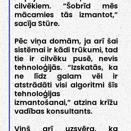
cilvēkiem. “Šobrīd mēs
mācamies tās izmantot,”
sacīja Stūre.
Pēc viņa domām, ja arī šai
sistēmai ir kādi trūkumi, tad
tie ir cilvēku pusē, nevis
tehnoloģijās. “Izskatās, ka
ne līdz galam vēl ir
atstrādāti visi algoritmi šīs
tehnoloģijas
izmantošanai,” atzina krīžu
vadības konsultants.
Viņš arī uzsvēra, ka