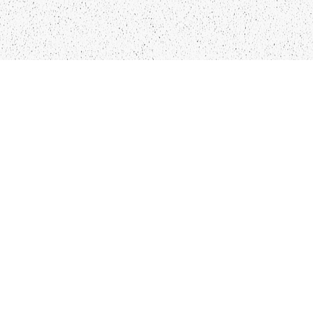
LIEPĀJA,LV-3401, LATVIJA
KONTAKTI
INFO@PAPUCIS.LV
28 555 801
SEKO MUMS
FACEBOOK
INSTAGRAM
TWITTER
TIKTOK
Kādu saturu Tu gribētu redzēt lai mēs