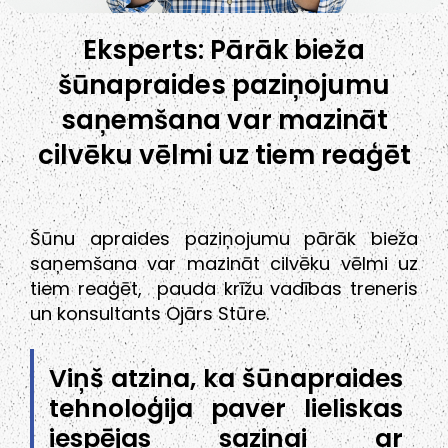
Eksperts: Pārāk bieža
šūnapraides paziņojumu
saņemšana var mazināt
cilvēku vēlmi uz tiem reaģēt
Šūnu apraides paziņojumu pārāk bieža
saņemšana var mazināt cilvēku vēlmi uz
tiem reaģēt, pauda krīžu vadības treneris
un konsultants Ojārs Stūre.
Viņš atzina, ka šūnapraides
tehnoloģija paver lieliskas
iespējas saziņai ar