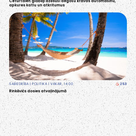
Ceturtdien glābēji dzēsuši degošu kravas automašīnu,
apkures katlu un atkritumus
SABIEDRĪBA
|
POLITIKA
| VAKAR, 14:00
253
Rinkēvičs dosies atvaļinājumā