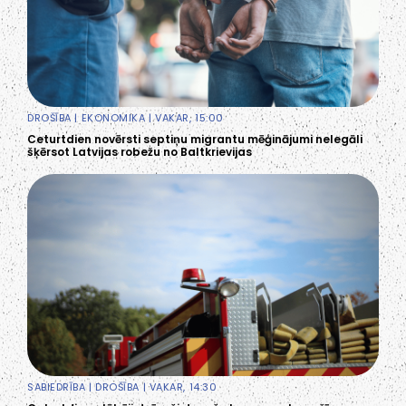
DROŠĪBA
|
EKONOMIKA
| VAKAR, 15:00
Ceturtdien novērsti septiņu migrantu mēģinājumi nelegāli
šķērsot Latvijas robežu no Baltkrievijas
SABIEDRĪBA
|
DROŠĪBA
| VAKAR, 14:30