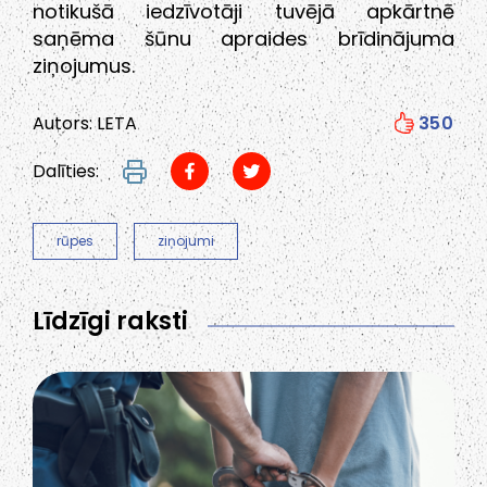
notikušā iedzīvotāji tuvējā apkārtnē
saņēma šūnu apraides brīdinājuma
ziņojumus.
Autors: LETA
350
Dalīties:
rūpes
ziņojumi
Līdzīgi raksti