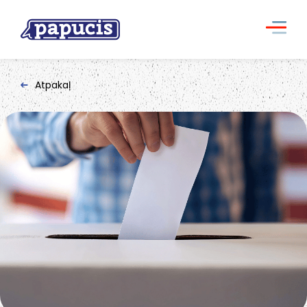
Atpakaļ