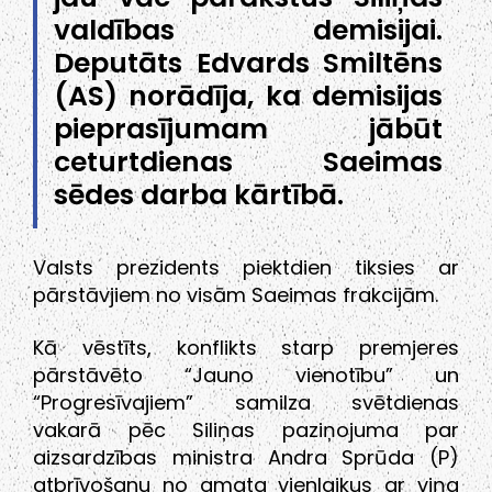
valdības demisijai.
Deputāts Edvards Smiltēns
(AS) norādīja, ka demisijas
pieprasījumam jābūt
ceturtdienas Saeimas
sēdes darba kārtībā.
Valsts prezidents piektdien tiksies ar
pārstāvjiem no visām Saeimas frakcijām.
Kā vēstīts, konflikts starp premjeres
pārstāvēto “Jauno vienotību” un
“Progresīvajiem” samilza svētdienas
vakarā pēc Siliņas paziņojuma par
aizsardzības ministra Andra Sprūda (P)
atbrīvošanu no amata vienlaikus ar viņa