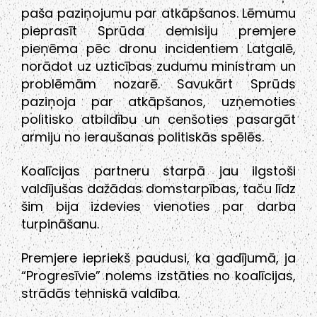
paša paziņojumu par atkāpšanos. Lēmumu
pieprasīt Sprūda demisiju premjere
pieņēma pēc dronu incidentiem Latgalē,
norādot uz uzticības zudumu ministram un
problēmām nozarē. Savukārt Sprūds
paziņoja par atkāpšanos, uzņemoties
politisko atbildību un cenšoties pasargāt
armiju no ieraušanas politiskās spēlēs.
Koalīcijas partneru starpā jau ilgstoši
valdījušas dažādas domstarpības, taču līdz
šim bija izdevies vienoties par darba
turpināšanu.
Premjere iepriekš paudusi, ka gadījumā, ja
“Progresīvie” nolems izstāties no koalīcijas,
strādās tehniskā valdība.