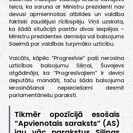
teica, ka saruna ar Ministru prezidenti nav
devusi apmierinošas atbildes un valdība
faktiski zaudējusi rīcībspēju. Viņš uzskata,
ka šādā situācijā pastāv divas iespējas –
Ministru prezidentes demisija vai balsojums
Saeimā par valdības turpmāko uzticību.
Vaicāts, kāpēc “Progresīvie” paši nerosina
uzticības balsojumu Siliņai, Šuvajevs
atgādināja, ka “Progresīvajiem” ir deviņi
deputātu mandāti, taču šāda balsojuma
ierosināšanai nepieciešami desmit
parlamentāriešu paraksti.
Tikmēr opozīcijā esošais
“Apvienotais saraksts” (AS)
jau vāc parakstus Siliņas