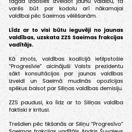
tagad izdosies izveidot jaunu valdību, tā
varēs būt par kodolu arī nākamajai
valdībai pēc Saeimas vēlēšanām.
Līdz ar to visi būtu ieguvēji no jaunas
valdības, uzskata ZZS Saeimas frakcijas
vadītājs.
Kā ziņots, valdības koalīcijā ietilpstošie
“Progresīvie” aicinājuši Valsts prezidentu
sākt konsultācijas par jaunas valdības
izveidi un Saeimā mudinās opozīcijas
spēkus balsot par Siliņas valdības demisiju.
ZZS paudusi, ka līdz ar to Siliņas valdība
faktiski ir kritusi.
Trešdien pēc tikšanās ar Siliņu “Progresīvo”
Saeimas frakcijas vadītājs Andris Šuvajevs