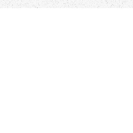
LIEPĀJA,LV-3401, LATVIJA
KONTAKTI
INFO@PAPUCIS.LV
28 555 801
SEKO MUMS
FACEBOOK
INSTAGRAM
TWITTER
TIKTOK
Kādu saturu Tu gribētu redzēt lai mēs
atspoguļojam un pētām?
Pastāsti mums!