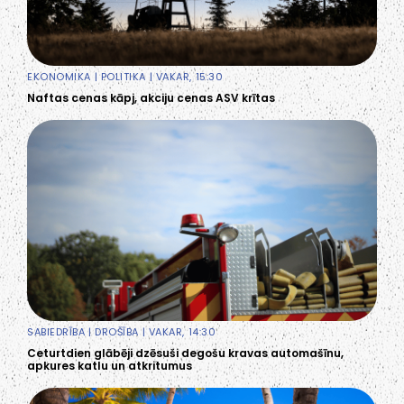
EKONOMIKA
|
POLITIKA
| VAKAR, 15:30
Naftas cenas kāpj, akciju cenas ASV krītas
SABIEDRĪBA
|
DROŠĪBA
| VAKAR, 14:30
Ceturtdien glābēji dzēsuši degošu kravas automašīnu,
apkures katlu un atkritumus