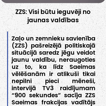
ZZS: Visi būtu ieguvēji no
jaunas valdības
Zaļo un zemnieku savienība
(ZZS) pašreizējā politiskajā
situācijā saredz jēgu veidot
jaunu valdību, neraugoties
uz to, ka līdz Saeimas
vēlēšanām ir atlikuši tikai
nepilni pieci mēneši,
intervijā TV3 raidījumam
“900 sekundes” sacīja ZZS
Saeimas frakcijas vadītājs