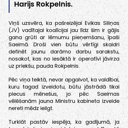
Harijs Rokpelnis.
Viņš uzsvēra, ka pašreizējai Evikas Siliņas
(JV) vadītajai koalīcijai jau līdz šim ir gājis
gana grūti ar lēmumu pieņemšanu, īpaši
Saeimā. Droši vien būtu vērtīgi skaidri
definēt jaunu darāmo darbu sarakstu,
nosakot, kas no iesāktā ir operatīvi jāvirza
uz priekšu, pauda Rokpelnis.
Pēc viņa teiktā, nevar apgalvot, ka valdībai,
kuru tagad izveidotu, būtu jāstrādā tikai
piecus mēnešus, jo pēc Saeimas
vēlēšanām jauna Ministru kabineta izveide
nereti mēdz ieilgt.
Turklāt pastāv iespēja, ka gadījumā, ja