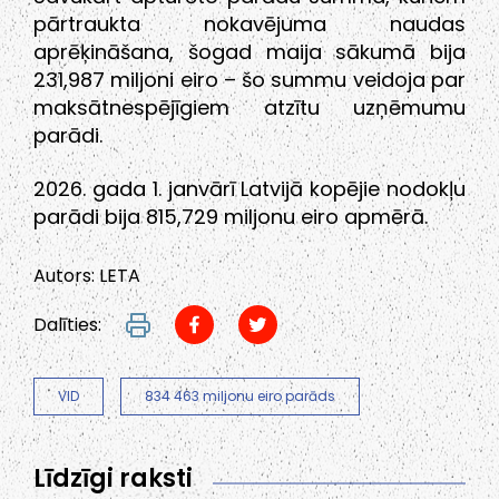
pārtraukta nokavējuma naudas
aprēķināšana, šogad maija sākumā bija
231,987 miljoni eiro – šo summu veidoja par
maksātnespējīgiem atzītu uzņēmumu
parādi.
2026. gada 1. janvārī Latvijā kopējie nodokļu
parādi bija 815,729 miljonu eiro apmērā.
Autors: LETA
Dalīties:
VID
834 463 miljonu eiro parāds
Līdzīgi raksti