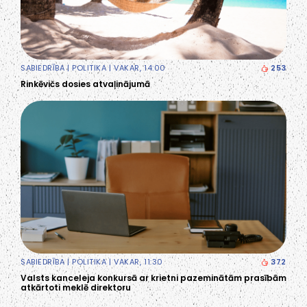
SABIEDRĪBA
|
POLITIKA
| VAKAR, 14:00
253
Rinkēvičs dosies atvaļinājumā
SABIEDRĪBA
|
POLITIKA
| VAKAR, 11:30
372
Valsts kanceleja konkursā ar krietni pazeminātām prasībām
atkārtoti meklē direktoru