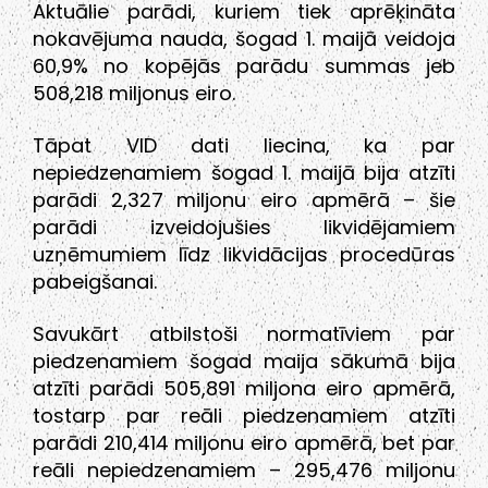
Aktuālie parādi, kuriem tiek aprēķināta
nokavējuma nauda, šogad 1. maijā veidoja
60,9% no kopējās parādu summas jeb
508,218 miljonus eiro.
Tāpat VID dati liecina, ka par
nepiedzenamiem šogad 1. maijā bija atzīti
parādi 2,327 miljonu eiro apmērā – šie
parādi izveidojušies likvidējamiem
uzņēmumiem līdz likvidācijas procedūras
pabeigšanai.
Savukārt atbilstoši normatīviem par
piedzenamiem šogad maija sākumā bija
atzīti parādi 505,891 miljona eiro apmērā,
tostarp par reāli piedzenamiem atzīti
parādi 210,414 miljonu eiro apmērā, bet par
reāli nepiedzenamiem – 295,476 miljonu