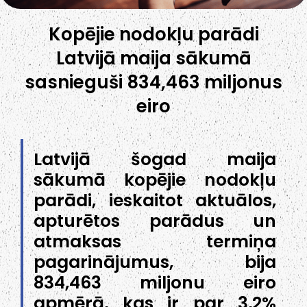
Kopējie nodokļu parādi
Latvijā maija sākumā
sasnieguši 834,463 miljonus
eiro
Latvijā šogad maija
sākumā kopējie nodokļu
parādi, ieskaitot aktuālos,
apturētos parādus un
atmaksas termiņa
pagarinājumus, bija
834,463 miljonu eiro
apmērā, kas ir par 3,2%