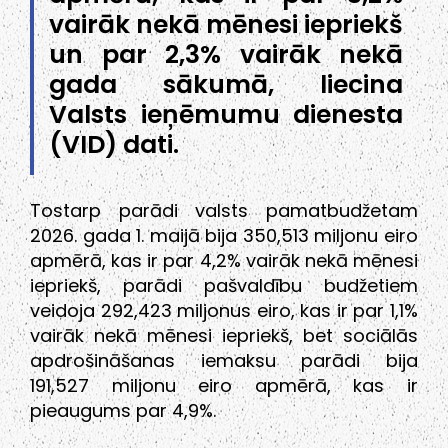
vairāk nekā mēnesi iepriekš
un par 2,3% vairāk nekā
gada sākumā, liecina
Valsts ieņēmumu dienesta
(VID) dati.
Tostarp parādi valsts pamatbudžetam
2026. gada 1. maijā bija 350,513 miljonu eiro
apmērā, kas ir par 4,2% vairāk nekā mēnesi
iepriekš, parādi pašvaldību budžetiem
veidoja 292,423 miljonus eiro, kas ir par 1,1%
vairāk nekā mēnesi iepriekš, bet sociālās
apdrošināšanas iemaksu parādi bija
191,527 miljonu eiro apmērā, kas ir
pieaugums par 4,9%.