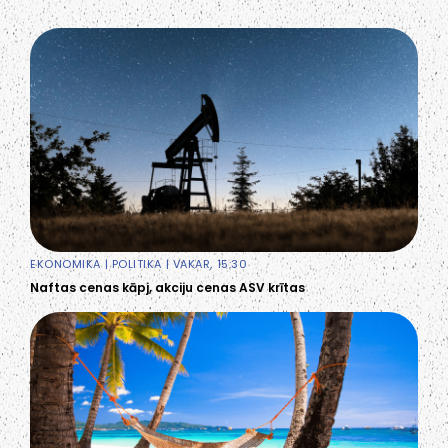
EKONOMIKA
|
POLITIKA
| VAKAR, 15:30
Naftas cenas kāpj, akciju cenas ASV krītas