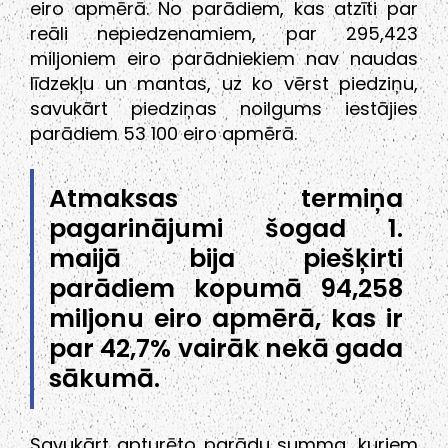
eiro apmērā. No parādiem, kas atzīti par
reāli nepiedzenamiem, par 295,423
miljoniem eiro parādniekiem nav naudas
līdzekļu un mantas, uz ko vērst piedziņu,
savukārt piedziņas noilgums iestājies
parādiem 53 100 eiro apmērā.
Atmaksas termiņa
pagarinājumi šogad 1.
maijā bija piešķirti
parādiem kopumā 94,258
miljonu eiro apmērā, kas ir
par 42,7% vairāk nekā gada
sākumā.
Savukārt apturēto parādu summa, kuriem