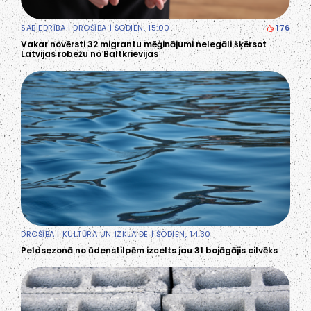
SABIEDRĪBA
|
DROŠĪBA
| ŠODIEN, 15:00
176
Vakar novērsti 32 migrantu mēģinājumi nelegāli šķērsot
Latvijas robežu no Baltkrievijas
DROŠĪBA
|
KULTŪRA UN IZKLAIDE
| ŠODIEN, 14:30
Peldsezonā no ūdenstilpēm izcelts jau 31 bojāgājis cilvēks