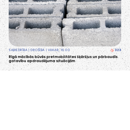
SABIEDRĪBA
|
DROŠĪBA
| VAKAR, 16:00
323
Rīgā mācībās būvēs pretmobilitātes šķēršļus un pārbaudīs
gatavību apdraudējuma situācijām
LIEPĀJA,LV-3401, LATVIJA
KONTAKTI