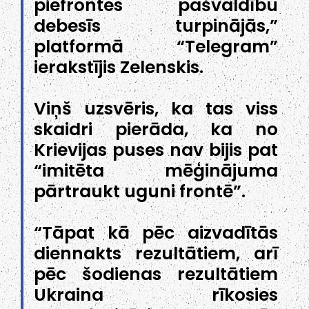
piefrontes pašvaldību
debesīs turpinājās,”
platformā “Telegram”
ierakstījis Zelenskis.
Viņš uzsvēris, ka tas viss
skaidri pierāda, ka no
Krievijas puses nav bijis pat
“imitēta mēģinājuma
pārtraukt uguni frontē”.
“Tāpat kā pēc aizvadītās
diennakts rezultātiem, arī
pēc šodienas rezultātiem
Ukraina rīkosies