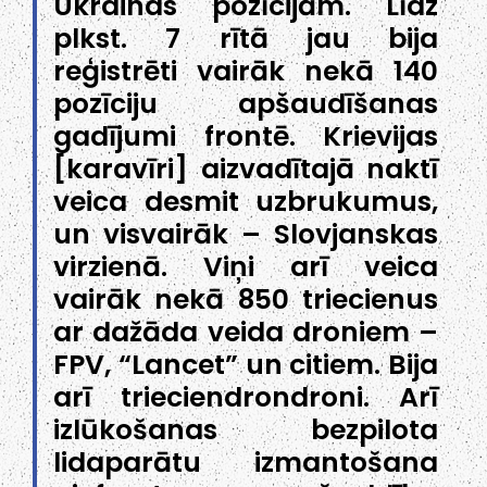
Ukrainas pozīcijām. Līdz
plkst. 7 rītā jau bija
reģistrēti vairāk nekā 140
pozīciju apšaudīšanas
gadījumi frontē. Krievijas
[karavīri] aizvadītajā naktī
veica desmit uzbrukumus,
un visvairāk – Slovjanskas
virzienā. Viņi arī veica
vairāk nekā 850 triecienus
ar dažāda veida droniem –
FPV, “Lancet” un citiem. Bija
arī trieciendrondroni. Arī
izlūkošanas bezpilota
lidaparātu izmantošana