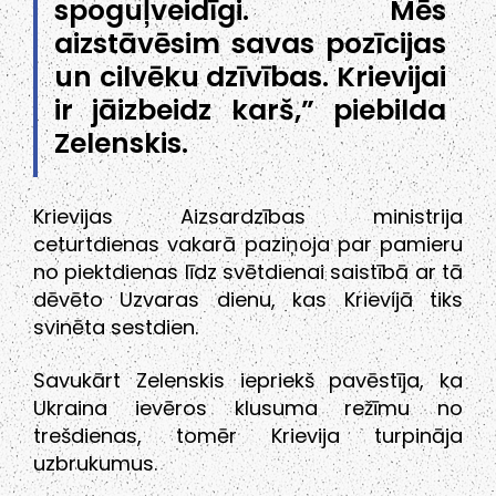
spoguļveidīgi. Mēs
aizstāvēsim savas pozīcijas
un cilvēku dzīvības. Krievijai
ir jāizbeidz karš,” piebilda
Zelenskis.
Krievijas Aizsardzības ministrija
ceturtdienas vakarā paziņoja par pamieru
no piektdienas līdz svētdienai saistībā ar tā
dēvēto Uzvaras dienu, kas Krievijā tiks
svinēta sestdien.
Savukārt Zelenskis iepriekš pavēstīja, ka
Ukraina ievēros klusuma režīmu no
trešdienas, tomēr Krievija turpināja
uzbrukumus.