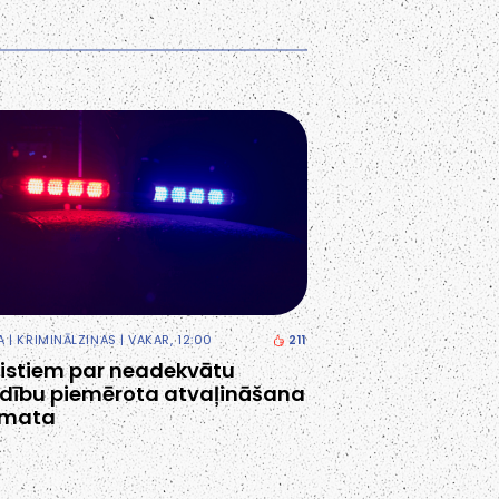
A
|
KRIMINĀLZIŅAS
| VAKAR, 12:00
211
cistiem par neadekvātu
dību piemērota atvaļināšana
amata