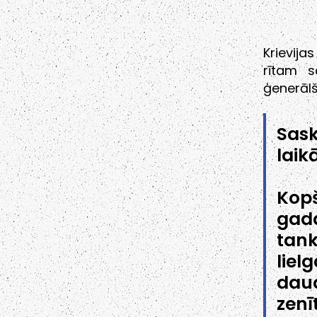
Krievija
rītam s
ģenerālš
Sask
laikā
Kop
gada
tank
lie
dau
zenī