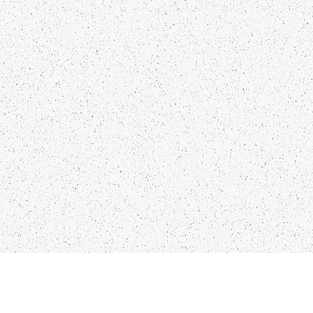
Kādu saturu Tu gribētu redzēt