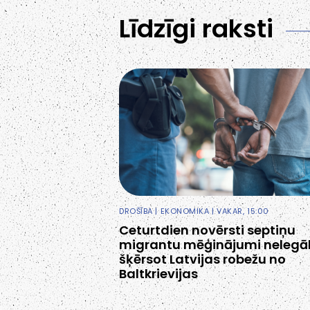
Līdzīgi raksti
DROŠĪBA
|
EKONOMIKA
| VAKAR, 15:00
Ceturtdien novērsti septiņu
migrantu mēģinājumi nelegāl
šķērsot Latvijas robežu no
Baltkrievijas