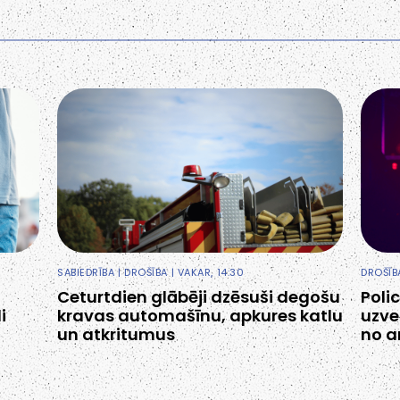
SABIEDRĪBA
|
DROŠĪBA
| VAKAR, 14:30
DROŠĪB
Ceturtdien glābēji dzēsuši degošu
Poli
i
kravas automašīnu, apkures katlu
uzve
un atkritumus
no 