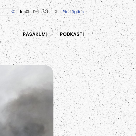
Iesūti
Pieslēgties
PASĀKUMI
PODKĀSTI