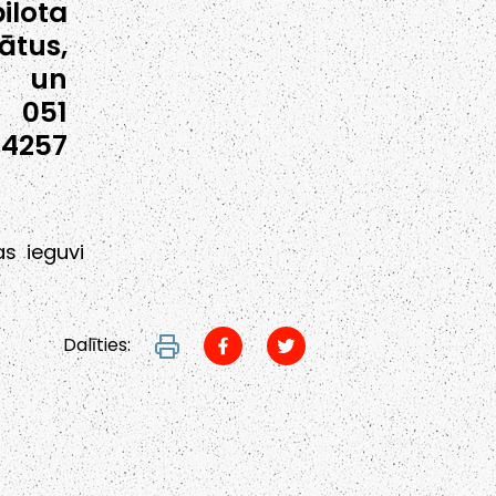
ilota
ātus,
s un
 051
 4257
as ieguvi
Dalīties: