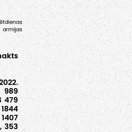
vētdienas
 armijas
nakts
022.
1 989
3 479
1844
1407
, 353