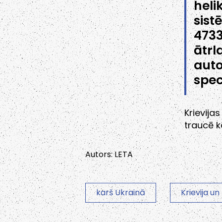
hel
sist
473
ātr
aut
spec
Krievija
traucē k
Autors: LETA
karš Ukrainā
Krievija un