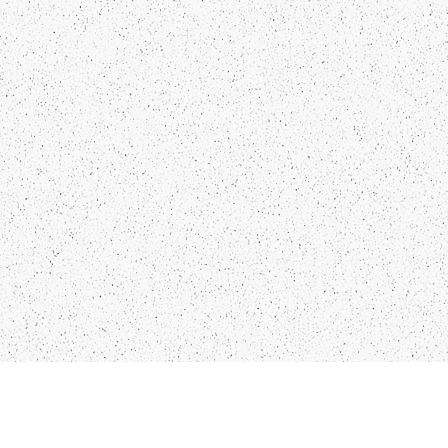
NTAKTI
SEKO MUMS
FO@PAPUCIS.LV
FACEBOOK