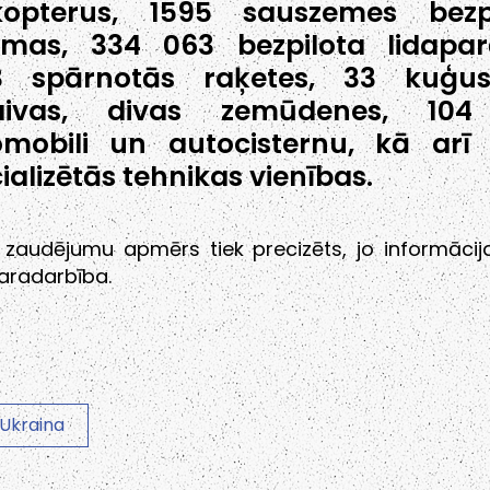
ikopterus, 1595 sauszemes bezp
ēmas, 334 063 bezpilota lidapar
3 spārnotās raķetes, 33 kuģu
laivas, divas zemūdenes, 104
omobili un autocisternu, kā arī
ializētās tehnikas vienības.
s zaudējumu apmērs tiek precizēts, jo informācij
aradarbība.
 Ukraina