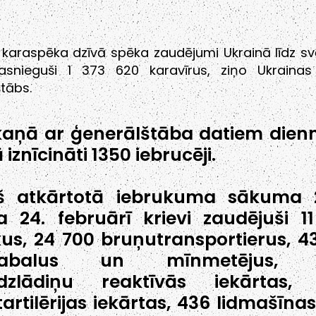
s karaspēka dzīvā spēka zaudējumi Ukrainā līdz s
asnieguši 1 373 620 karavīrus, ziņo Ukrainas
tābs.
aņā ar ģenerālštāba datiem dien
 iznīcināti 1350 iebrucēji.
š atkārtotā iebrukuma sākuma 2
 24. februārī krievi zaudējuši 1
us, 24 700 bruņutransportierus, 4
lgabalus un mīnmetējus, 
dzlādiņu reaktīvās iekārtas, 
tartilērijas iekārtas, 436 lidmašīnas