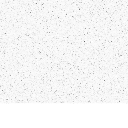
KO
IN