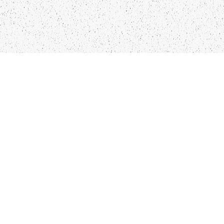
LIEPĀJA,LV-3401, LATVIJA
KONTAKTI
INFO@PAPUCIS.LV
28 555 801
SEKO MUMS
FACEBOOK
INSTAGRAM
TWITTER
TIKTOK