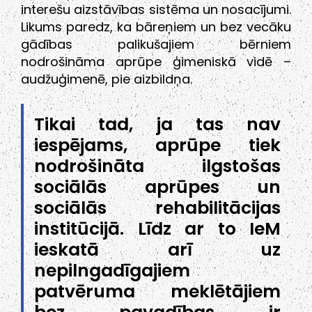
interešu aizstāvības sistēma un nosacījumi.
Likums paredz, ka bāreņiem un bez vecāku
gādības palikušajiem bērniem
nodrošināma aprūpe ģimeniskā vidē –
audžuģimenē, pie aizbildņa.
Tikai tad, ja tas nav
iespējams, aprūpe tiek
nodrošināta ilgstošas
sociālās aprūpes un
sociālās rehabilitācijas
institūcijā. Līdz ar to IeM
ieskatā arī uz
nepilngadīgajiem
patvēruma meklētājiem