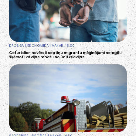
DROŠĪBA
|
EKONOMIKA
| VAKAR, 15:00
Ceturtdien novērsti septiņu migrantu mēģinājumi nelegāli
šķērsot Latvijas robežu no Baltkrievijas
SABIEDRĪBA
|
DROŠĪBA
| VAKAR, 14:30