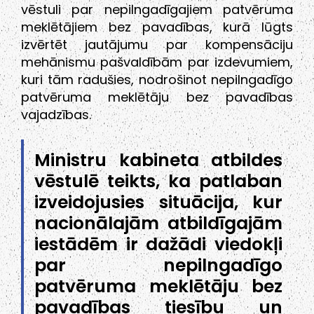
vēstuli par nepilngadīgajiem patvēruma
meklētājiem bez pavadības, kurā lūgts
izvērtēt jautājumu par kompensāciju
mehānismu pašvaldībām par izdevumiem,
kuri tām radušies, nodrošinot nepilngadīgo
patvēruma meklētāju bez pavadības
vajadzības.
Ministru kabineta atbildes
vēstulē teikts, ka patlaban
izveidojusies situācija, kur
nacionālajām atbildīgajām
iestādēm ir dažādi viedokļi
par nepilngadīgo
patvēruma meklētāju bez
pavadības tiesību un