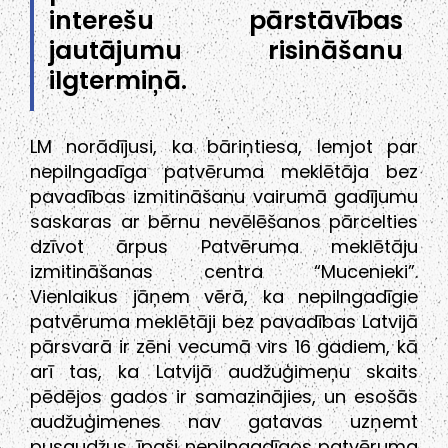
interešu pārstāvības
jautājumu risināšanu
ilgtermiņā.
LM norādījusi, ka bāriņtiesa, lemjot par
nepilngadīga patvēruma meklētāja bez
pavadības izmitināšanu vairumā gadījumu
saskaras ar bērnu nevēlēšanos pārcelties
dzīvot ārpus Patvēruma meklētāju
izmitināšanas centra “Mucenieki”.
Vienlaikus jāņem vērā, ka nepilngadīgie
patvēruma meklētāji bez pavadības Latvijā
pārsvarā ir zēni vecumā virs 16 gadiem, kā
arī tas, ka Latvijā audžuģimeņu skaits
pēdējos gados ir samazinājies, un esošās
audžuģimenes nav gatavas uzņemt
pusaudžus, īpaši nepilngadīgos patvēruma