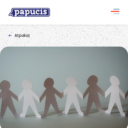
Atpakaļ