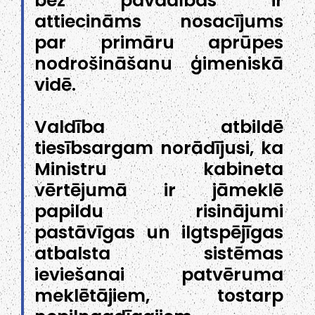
bez pavadības ir
attiecināms nosacījums
par primāru aprūpes
nodrošināšanu ģimeniskā
vidē.
Valdība atbildē
tiesībsargam norādījusi, ka
Ministru kabineta
vērtējumā ir jāmeklē
papildu risinājumi
pastāvīgas un ilgtspējīgas
atbalsta sistēmas
ieviešanai patvēruma
meklētājiem, tostarp