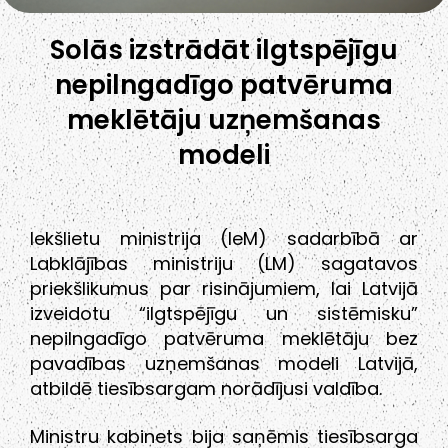
Solās izstrādāt ilgtspējīgu
nepilngadīgo patvēruma
meklētāju uzņemšanas
modeli
Iekšlietu ministrija (IeM) sadarbībā ar
Labklājības ministriju (LM) sagatavos
priekšlikumus par risinājumiem, lai Latvijā
izveidotu “ilgtspējīgu un sistēmisku”
nepilngadīgo patvēruma meklētāju bez
pavadības uzņemšanas modeli Latvijā,
atbildē tiesībsargam norādījusi valdība.
Ministru kabinets bija saņēmis tiesībsarga