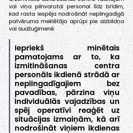
vai viņa pilnvarotai personai līdz brīdim,
kad rasta iespēja nodrošināt nepilngadīgā
patvēruma meklētāja aprūpi pie aizbildņa
vai audžuģimenē.
Iepriekš minētais
pamatojams ar to, ka
izmitināšanas centra
personāls ikdienā strādā ar
nepilngadīgajiem bez
pavadības, pārzina viņu
individuālās vajadzības un
spēj operatīvi reaģēt uz
situācijas izmaiņām, kā arī
nodrošināt viņiem ikdienas