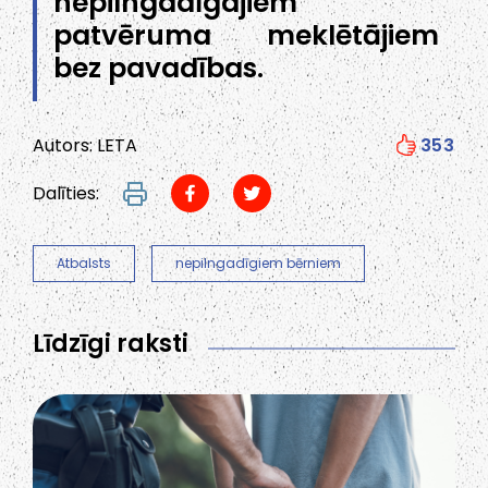
nepilngadīgajiem
patvēruma meklētājiem
bez pavadības.
Autors: LETA
353
Dalīties:
Atbalsts
nepilngadīgiem bērniem
Līdzīgi raksti