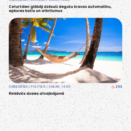
Ceturtdien glābēji dzēsuši degošu kravas automašīnu,
apkures katlu un atkritumus
SABIEDRĪBA
|
POLITIKA
| VAKAR, 14:00
253
Rinkēvičs dosies atvaļinājumā