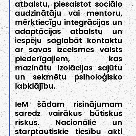
atbalstu, piesaistot sociālo
audzinātāju vai mentoru,
mērķtiecīgu integrācijas un
adaptācijas atbalstu un
iespēju saglabāt kontaktu
ar savas izcelsmes valsts
piederīgajiem, kas
mazinātu izolācijas sajūtu
un sekmētu psiholoģisko
labklājību.
IeM šādam risinājumam
saredz vairākus būtiskus
riskus. Nacionālie un
starptautiskie tiesību akti