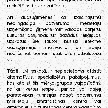
meklētājus bez pavadības.
Arī audžuģimenes kā izaicinājumu
nepilngadīgu patvēruma meklētāju
uzņemšanai ģimenē min valodas barjeru,
kultūras atšķirības un dažādus reliģiskos
uzskatus. Šie faktori būtiski ietekmē
audžuģimeņu motivāciju un spēju
nodrošināt bērnam stabilu un atbalstošu
vidi.
Tādēļ, LM ieskatā, ir nepieciešams attīstīt
alternatīvus, specializētus pakalpojumus,
kas atbilst šīs mērķa grupas vajadzībām,
kā arī vērtēt iespēju pilnībā vai daļēji
pārstāvības funkcijas nodot patvēruma
meklētāju izmitināšanas centra vai
ārzemnieku aizturēšanas centra vadītājam