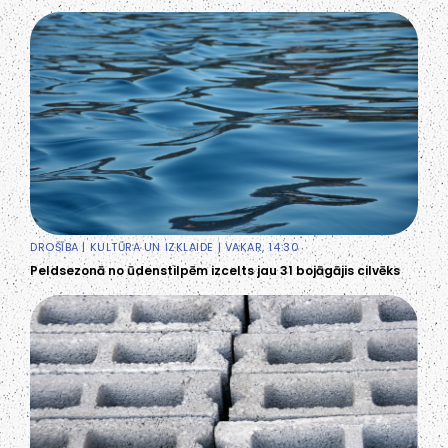
DROŠĪBA
|
KULTŪRA UN IZKLAIDE
| VAKAR, 14:30
Peldsezonā no ūdenstilpēm izcelts jau 31 bojāgājis cilvēks