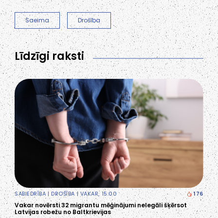
Saeima
Drošība
Līdzīgi raksti
SABIEDRĪBA
|
DROŠĪBA
| VAKAR, 15:00
176
Vakar novērsti 32 migrantu mēģinājumi nelegāli šķērsot
Latvijas robežu no Baltkrievijas