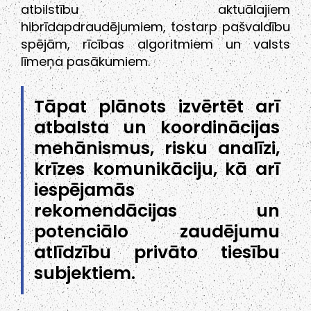
atbilstību aktuālajiem
hibrīdapdraudējumiem, tostarp pašvaldību
spējām, rīcības algoritmiem un valsts
līmeņa pasākumiem.
Tāpat plānots izvērtēt arī
atbalsta un koordinācijas
mehānismus, risku analīzi,
krīzes komunikāciju, kā arī
iespējamās
rekomendācijas un
potenciālo zaudējumu
atlīdzību privāto tiesību
subjektiem.