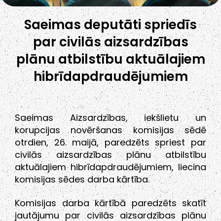
Saeimas deputāti spriedīs
par civilās aizsardzības
plānu atbilstību aktuālajiem
hibrīdapdraudējumiem
Saeimas Aizsardzības, iekšlietu un
korupcijas novēršanas komisijas sēdē
otrdien, 26. maijā, paredzēts spriest par
civilās aizsardzības plānu atbilstību
aktuālajiem hibrīdapdraudējumiem, liecina
komisijas sēdes darba kārtība.
Komisijas darba kārtībā paredzēts skatīt
jautājumu par civilās aizsardzības plānu