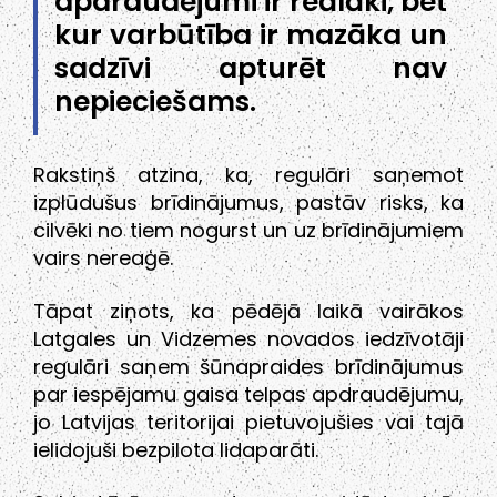
apdraudējumi ir reālāki, bet
kur varbūtība ir mazāka un
sadzīvi apturēt nav
nepieciešams.
Rakstiņš atzina, ka, regulāri saņemot
izplūdušus brīdinājumus, pastāv risks, ka
cilvēki no tiem nogurst un uz brīdinājumiem
vairs nereaģē.
Tāpat ziņots, ka pēdējā laikā vairākos
Latgales un Vidzemes novados iedzīvotāji
regulāri saņem šūnapraides brīdinājumus
par iespējamu gaisa telpas apdraudējumu,
jo Latvijas teritorijai pietuvojušies vai tajā
ielidojuši bezpilota lidaparāti.