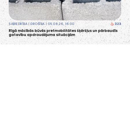
SABIEDRĪBA
|
DROŠĪBA
| 05.08.26, 16:00
323
Rīgā mācībās būvēs pretmobilitātes šķēršļus un pārbaudīs
gatavību apdraudējuma situācijām
LIEPĀJA,LV-3401, LATVIJA
KONTAKTI
INFO@PAPUCIS.LV
28 555 801
SEKO MUMS
FACEBOOK