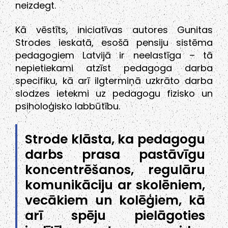
neizdegt.
Kā vēstīts, iniciatīvas autores Gunitas
Strodes ieskatā, esošā pensiju sistēma
pedagogiem Latvijā ir neelastīga – tā
nepietiekami atzīst pedagoga darba
specifiku, kā arī ilgtermiņā uzkrāto darba
slodzes ietekmi uz pedagogu fizisko un
psiholoģisko labbūtību.
Strode klāsta, ka pedagogu
darbs prasa pastāvīgu
koncentrēšanos, regulāru
komunikāciju ar skolēniem,
vecākiem un kolēģiem, kā
arī spēju pielāgoties