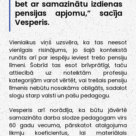
bet ar samazinātu izdienas
pensijas apjomu,” sacīja
Vesperis.
Vienlaikus viņš uzsvēra, ka tas neesot
vienīgais risinājums, jo šajā kontekstā
runāts arī par iespēju ieviest trešo pensiju
līmeni. Šobrīd tas esot brīvprātīgi, taču
attiecībā uz noteiktām profesiju
kategorijām varot vērtēt, vai trešais pensiju
līmenis nebūtu nosakāms obligāts, sadalot
slogu starp valsti un pašu pedagogu.
Vesperis arī norādīja, ka būtu jāvērtē
samazināta darba slodze pedagogam virs
60 gadu vecuma, pārskatot atalgojuma
likmju koeficientus, lai materiālais