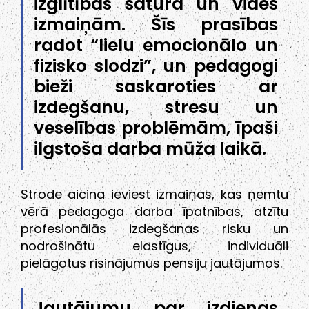
izglītības satura un vides
izmaiņām. Šīs prasības
radot “lielu emocionālo un
fizisko slodzi”, un pedagogi
bieži saskaroties ar
izdegšanu, stresu un
veselības problēmām, īpaši
ilgstoša darba mūža laikā.
Strode aicina ieviest izmaiņas, kas ņemtu
vērā pedagoga darba īpatnības, atzītu
profesionālās izdegšanas risku un
nodrošinātu elastīgus, individuāli
pielāgotus risinājumus pensiju jautājumos.
Jautājumu par izdienas