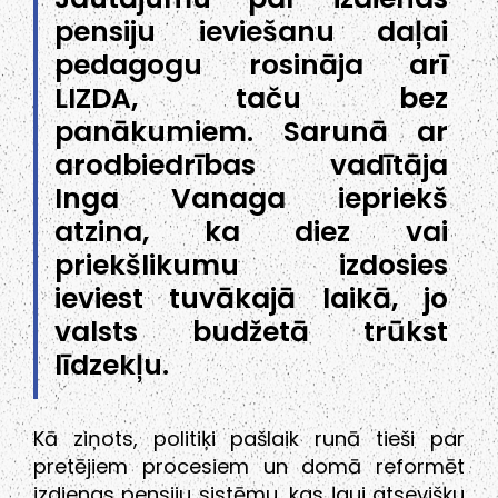
pensiju ieviešanu daļai
pedagogu rosināja arī
LIZDA, taču bez
panākumiem. Sarunā ar
arodbiedrības vadītāja
Inga Vanaga iepriekš
atzina, ka diez vai
priekšlikumu izdosies
ieviest tuvākajā laikā, jo
valsts budžetā trūkst
līdzekļu.
Kā ziņots, politiķi pašlaik runā tieši par
pretējiem procesiem un domā reformēt
izdienas pensiju sistēmu, kas ļauj atsevišķu