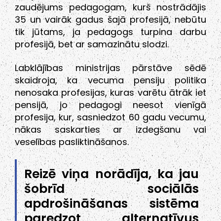
zaudējums pedagogam, kurš nostrādājis
35 un vairāk gadus šajā profesijā, nebūtu
tik jūtams, ja pedagogs turpina darbu
profesijā, bet ar samazinātu slodzi.
Labklājības ministrijas pārstāve sēdē
skaidroja, ka vecuma pensiju politika
nenosaka profesijas, kuras varētu ātrāk iet
pensijā, jo pedagogi neesot vienīgā
profesija, kur, sasniedzot 60 gadu vecumu,
nākas saskarties ar izdegšanu vai
veselības pasliktināšanos.
Reizē viņa norādīja, ka jau
šobrīd sociālās
apdrošināšanas sistēma
paredzot alternatīvus