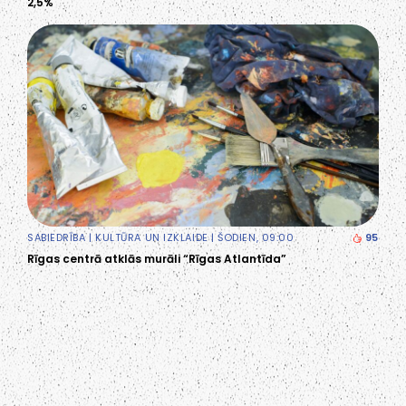
2,5%
SABIEDRĪBA
|
KULTŪRA UN IZKLAIDE
| ŠODIEN, 09:00
95
Rīgas centrā atklās murāli “Rīgas Atlantīda”