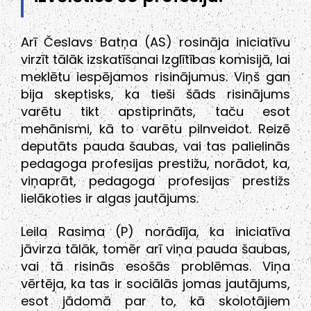
Arī Česlavs Batņa (AS) rosināja iniciatīvu
virzīt tālāk izskatīšanai Izglītības komisijā, lai
meklētu iespējamos risinājumus. Viņš gan
bija skeptisks, ka tieši šāds risinājums
varētu tikt apstiprināts, taču esot
mehānismi, kā to varētu pilnveidot. Reizē
deputāts pauda šaubas, vai tas palielinās
pedagoga profesijas prestižu, norādot, ka,
viņaprāt, pedagoga profesijas prestižs
lielākoties ir algas jautājums.
Leila Rasima (P) norādīja, ka iniciatīva
jāvirza tālāk, tomēr arī viņa pauda šaubas,
vai tā risinās esošās problēmas. Viņa
vērtēja, ka tas ir sociālās jomas jautājums,
esot jādomā par to, kā skolotājiem