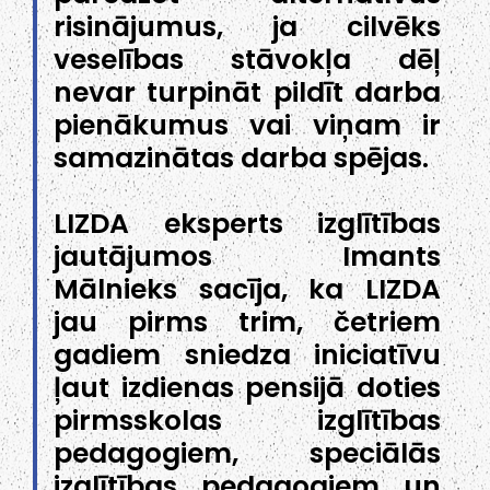
risinājumus, ja cilvēks
veselības stāvokļa dēļ
nevar turpināt pildīt darba
pienākumus vai viņam ir
samazinātas darba spējas.
LIZDA eksperts izglītības
jautājumos Imants
Mālnieks sacīja, ka LIZDA
jau pirms trim, četriem
gadiem sniedza iniciatīvu
ļaut izdienas pensijā doties
pirmsskolas izglītības
pedagogiem, speciālās
izglītības pedagogiem un