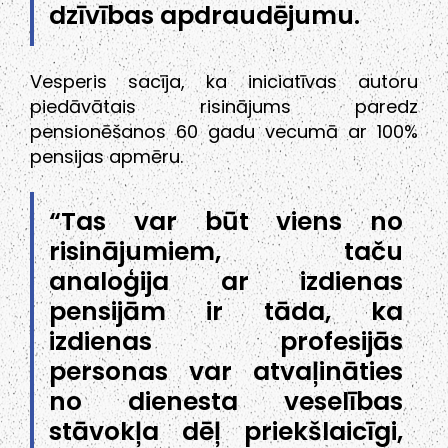
dzīvības apdraudējumu.
Vesperis sacīja, ka iniciatīvas autoru
piedāvātais risinājums paredz
pensionēšanos 60 gadu vecumā ar 100%
pensijas apmēru.
“Tas var būt viens no
risinājumiem, taču
analoģija ar izdienas
pensijām ir tāda, ka
izdienas profesijās
personas var atvaļināties
no dienesta veselības
stāvokļa dēļ priekšlaicīgi,