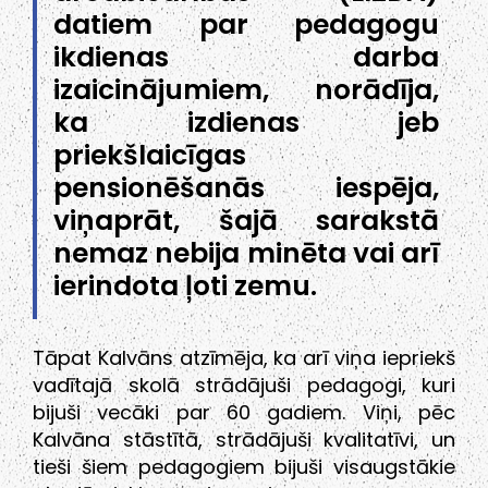
datiem par pedagogu
ikdienas darba
izaicinājumiem, norādīja,
ka izdienas jeb
priekšlaicīgas
pensionēšanās iespēja,
viņaprāt, šajā sarakstā
nemaz nebija minēta vai arī
ierindota ļoti zemu.
Tāpat Kalvāns atzīmēja, ka arī viņa iepriekš
vadītajā skolā strādājuši pedagogi, kuri
bijuši vecāki par 60 gadiem. Viņi, pēc
Kalvāna stāstītā, strādājuši kvalitatīvi, un
tieši šiem pedagogiem bijuši visaugstākie