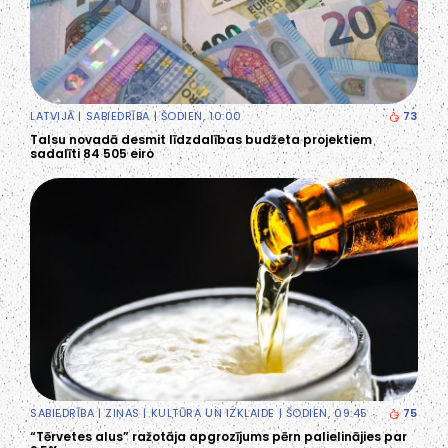
LATVIJĀ
|
SABIEDRĪBA
| ŠODIEN, 10:00
73
Talsu novadā desmit līdzdalības budžeta projektiem
sadalīti 84 505 eiro
SABIEDRĪBA
|
ZIŅAS
|
KULTŪRA UN IZKLAIDE
| ŠODIEN, 09:45
75
“Tērvetes alus” ražotāja apgrozījums pērn palielinājies par