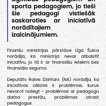
sporta pedagogiem, jo tieši
šie pedagogi vistiešāk
saskaroties ar iniciatīvā
norādītajiem
izaicinājumiem.
Finanšu ministrijas pārstāve Līga Šulca
norādīja, ka ministrija nevar atbalstīt
iniciatīvu, jo tā ir ar finansiālu ietekmi bez
finansiāla seguma.
Deputāts Raivis Dzintars (NA) norādīja, ka
iniciatīvas cēlonis ir problēmas, kurus
nevarot noliegt – problēmas ar pedagogu
darba prestižu, problēmas atrast
pedagogus.