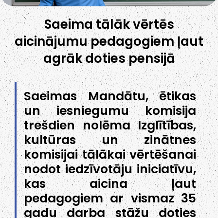
Saeima tālāk vērtēs
aicinājumu pedagogiem ļaut
agrāk doties pensijā
Saeimas Mandātu, ētikas
un iesniegumu komisija
trešdien nolēma Izglītības,
kultūras un zinātnes
komisijai tālākai vērtēšanai
nodot iedzīvotāju iniciatīvu,
kas aicina ļaut
pedagogiem ar vismaz 35
gadu darba stāžu doties