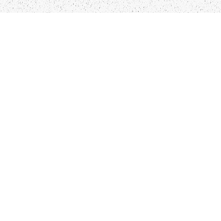
LIEPĀJA,LV-3401, LATVIJA
KONTAKTI
INFO@PAPUCIS.LV
28 555 801
SEKO MUMS
FACEBOOK
INSTAGRAM
TWITTER
TIKTOK
Kādu saturu Tu gribētu redzēt lai mēs
atspoguļojam un pētām?
Pastāsti mums!