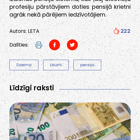
profesiju pārstāvjiem doties pensijā krietni
agrāk nekā pārējiem iedzīvotājiem.
Autors: LETA
222
Dalīties:
Saeima
Likumi
pensija
Līdzīgi raksti