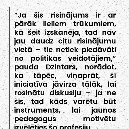
“Ja šis risinājums ir ar
pārāk lieliem trūkumiem,
kā šeit izskanēja, tad nav
jau daudz citu risinājumu
vietā – tie netiek piedāvāti
no politikas veidotājiem,”
pauda Dzintars, norādot,
ka tāpēc, viņaprāt, šī
iniciatīva jāvirza tālāk, lai
rosinātu diskusiju – ja ne
šis, tad kāds varētu būt
instruments, lai jaunos
pedagogus motivētu
izvēlēties šo profesiju.