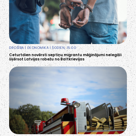
DROŠĪBA
|
EKONOMIKA
| ŠODIEN, 15:00
Ceturtdien novērsti septiņu migrantu mēģinājumi nelegāli
šķērsot Latvijas robežu no Baltkrievijas