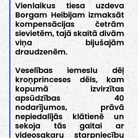
Vienlaikus tiesa uzdeva
Borgam Heibijam izmaksāt
kompensācijas četrām
sievietēm, tajā skaitā divām
viņa bijušajām
draudzenēm.
Veselības iemeslu dēļ
kroņprinceses dēls, kam
kopumā izvirzītas
apsūdzības 40
nodarījumos, prāvā
nepiedalījās klātienē un
sekoja tās gaitai ar
videosakaru starpniecību