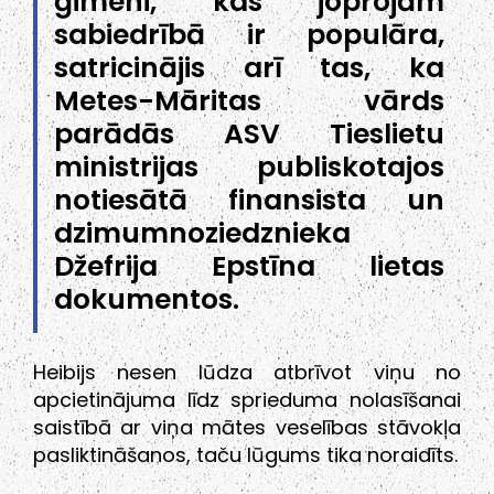
ģimeni, kas joprojām
sabiedrībā ir populāra,
satricinājis arī tas, ka
Metes-Māritas vārds
parādās ASV Tieslietu
ministrijas publiskotajos
notiesātā finansista un
dzimumnoziedznieka
Džefrija Epstīna lietas
dokumentos.
Heibijs nesen lūdza atbrīvot viņu no
apcietinājuma līdz sprieduma nolasīšanai
saistībā ar viņa mātes veselības stāvokļa
pasliktināšanos, taču lūgums tika noraidīts.