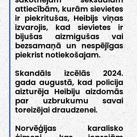
attiecībām, kurām sievietes
ir piekritušas, Heibijs viņas
izvarojis, kad sievietes ir
bijušas aizmigušas vai
bezsamaņā un nespējīgas
piekrist notiekošajam.
Skandāls izcēlās 2024.
gada augustā, kad policija
aizturēja Heibiju aizdomās
par uzbrukumu savai
toreizējai draudzenei.
Norvēģijas karalisko