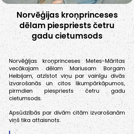
Norvēģijas kroņprinceses
dēlam piespriests četru
gadu cietumsods
Norvēģijas kroņprinceses Metes-Māritas
vecākajam dēlam Mariusam Borgam
Heibijam, atzīstot viņu par vainīgu divās
izvarošanās un citos likumpārkāpumos,
pirmdien piespriests četru gadu
cietumsods.
Apsūdzībās par divām citām izvarošanām
viņš tika attaisnots.