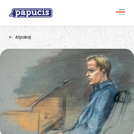
Atpakaļ