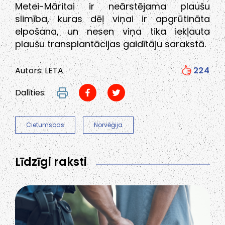
Metei-Māritai ir neārstējama plaušu
slimība, kuras dēļ viņai ir apgrūtināta
elpošana, un nesen viņa tika iekļauta
plaušu transplantācijas gaidītāju sarakstā.
Autors: LETA
224
Dalīties:
Cietumsods
Norvēģija
Līdzīgi raksti