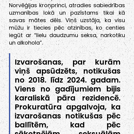
Norvēģijas kroņprinci, atradies sabiedrības
uzmanības lokā un pazīstams tikai kā
savas mātes dēls. Viņš uzstāja, ka visu
mūžu ir tiecies pēc atzinības, ko centies
iegūt ar “lielu daudzumu seksa, narkotiku
un alkohola”.
Izvarošanas, par kurām
viņš apsūdzēts, notikušas
no 2018. līdz 2024. gadam.
Viens no gadījumiem bijis
karaliskā pāra rezidencē.
Prokuratūra apgalvoja, ka
izvarošanas notikušas pēc
ballītēm, kad pēc
sākotnējām seksuālām