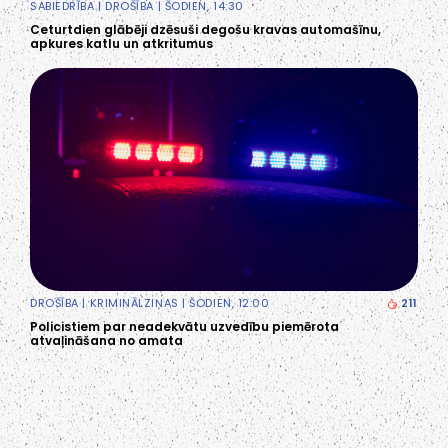
SABIEDRĪBA
|
DROŠĪBA
| ŠODIEN, 14:30
Ceturtdien glābēji dzēsuši degošu kravas automašīnu,
apkures katlu un atkritumus
DROŠĪBA
|
KRIMINĀLZIŅAS
| ŠODIEN, 12:00
211
Policistiem par neadekvātu uzvedību piemērota
atvaļināšana no amata