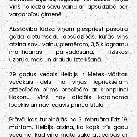
Viņš noliedza savu vainu arī apsūdzībā par
vardarbību ģimenē.
Aizstāvība lūdza viņam piespriest pusotra
gada cietumsodu apsūdzībās, kurās viņš
atzina savu vainu, piemēram, 3,5 kilogramu
marihuānas pārvadāšanā, fiziskos
uzbrukumos un draudu izteikšanā.
29 gadus vecais Heibijs ir Metes-Māritas
vecākais dēls no viņas iepriekšējām
attiecībām pirms precībām ar kroņprinci
Hokonu. Viņš nav oficiāls karaļnama
loceklis un nav ieguvis prinča titulu.
Prāvā, kas turpinājās no 3. februāra līdz 19.
martam, Heibijs atzina, ka kopš trīs gadu
vecuma, kad viņa māte sāka attiecības ar