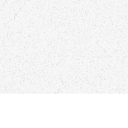
LIEPĀJA,LV-3401, LATVIJA