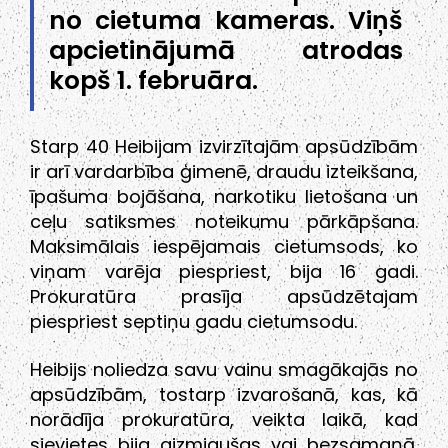
no cietuma kameras. Viņš
apcietinājumā atrodas
kopš 1. februāra.
Starp 40 Heibijam izvirzītajām apsūdzībām
ir arī vardarbība ģimenē, draudu izteikšana,
īpašuma bojāšana, narkotiku lietošana un
ceļu satiksmes noteikumu pārkāpšana.
Maksimālais iespējamais cietumsods, ko
viņam varēja piespriest, bija 16 gadi.
Prokuratūra prasīja apsūdzētajam
piespriest septiņu gadu cietumsodu.
Heibijs noliedza savu vainu smagākajās no
apsūdzībām, tostarp izvarošanā, kas, kā
norādīja prokuratūra, veikta laikā, kad
sievietes bija aizmigušas vai bezsamaņā.