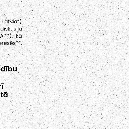
Latvia”)
iskusiju
LAPP): kā
resēs?”,
edību
ī
 tā