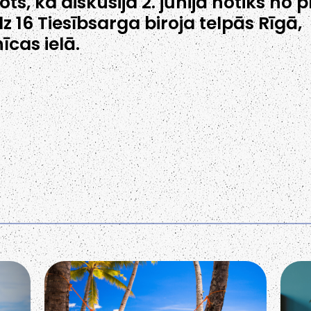
ots, ka diskusija 2. jūnijā notiks no p
īdz 16 Tiesībsarga biroja telpās Rīgā,
īcas ielā.