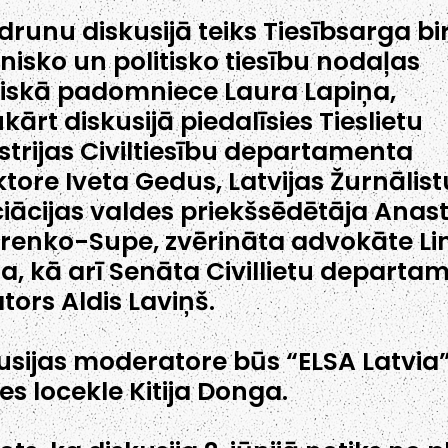
drunu diskusijā teiks Tiesībsarga bi
onisko un politisko tiesību nodaļas
diskā padomniece Laura Lapiņa,
kārt diskusijā piedalīsies Tieslietu
strijas Civiltiesību departamenta
ktore Iveta Gedus, Latvijas Žurnālist
iācijas valdes priekšsēdētāja Anast
renko-Supe, zvērināta advokāte Li
ņa, kā arī Senāta Civillietu departa
tors Aldis Laviņš.
usijas moderatore būs “ELSA Latvia
es locekle Kitija Donga.