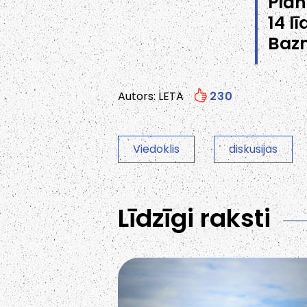
Plān
14 l
Bazn
Autors: LETA
230
Viedoklis
diskusijas
Līdzīgi raksti