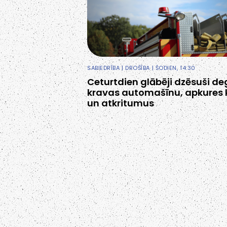
SABIEDRĪBA
|
DROŠĪBA
| ŠODIEN, 14:30
Ceturtdien glābēji dzēsuši d
kravas automašīnu, apkures 
un atkritumus