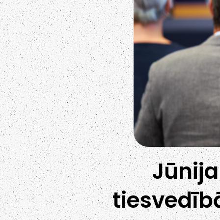
Jūnij
tiesvedīb