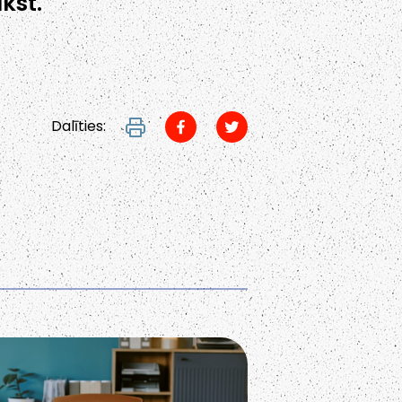
lkst.
Dalīties: