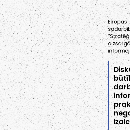
Eiropas
sadarbī
“Stratēģ
aizsarg
informēj
Disk
būtī
darb
info
prak
neg
izai