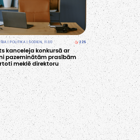
RĪBA
|
POLITIKA
| ŠODIEN, 11:30
225
ts kanceleja konkursā ar
tni pazeminātām prasībām
rtoti meklē direktoru