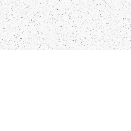
Kādu saturu Tu gribētu redzēt
lai mēs atspoguļojam un
pētām?
Pastāsti mums!
`