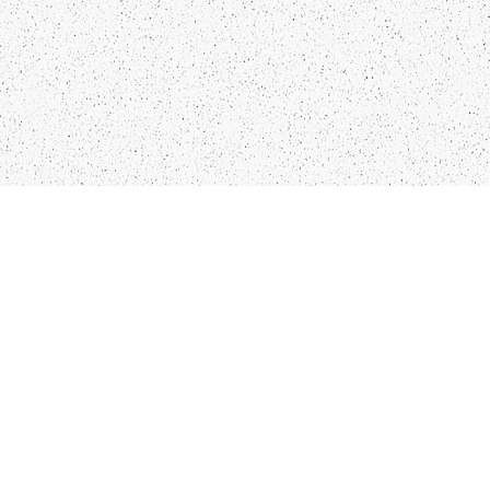
KO
IN
28
LIEPĀJA,LV-3401, LATVIJA
COPYRIGHT © 2025 SIA TOLIK CO