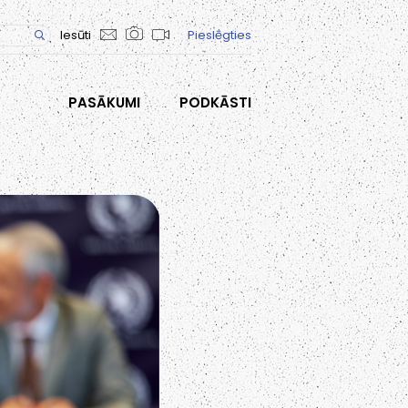
Iesūti
Pieslēgties
PASĀKUMI
PODKĀSTI