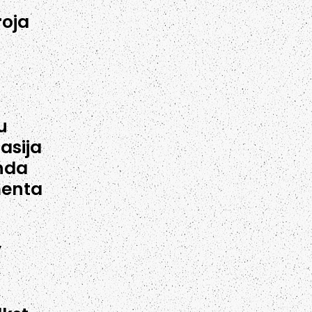
roja
u
asija
nda
menta
”