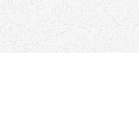
NTAKTI
SEKO MUMS
FO@PAPUCIS.LV
FACEBOOK
 555 801
INSTAGRAM
TWITTER
TIKTOK
RP. ALL RIGHTS RESERVED.