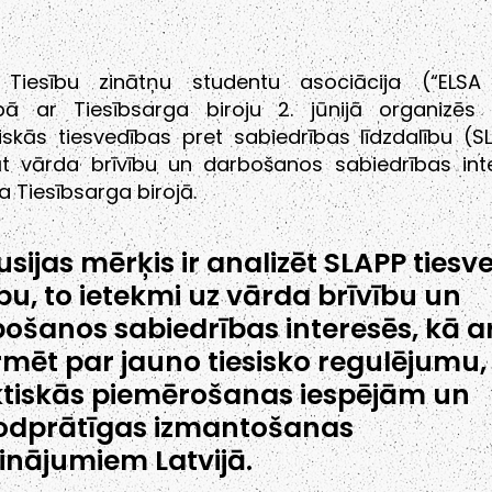
 Tiesību zinātņu studentu asociācija (“ELSA 
bā ar Tiesībsarga biroju 2. jūnijā organizēs d
iskās tiesvedības pret sabiedrības līdzdalību (S
āt vārda brīvību un darbošanos sabiedrības inte
a Tiesībsarga birojā.
usijas mērķis ir analizēt SLAPP tiesv
bu, to ietekmi uz vārda brīvību un
ošanos sabiedrības interesēs, kā ar
rmēt par jauno tiesisko regulējumu,
tiskās piemērošanas iespējām un
odprātīgas izmantošanas
cinājumiem Latvijā.