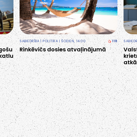
SABIEDRĪBA
|
POLITIKA
| ŠODIEN, 14:00
118
SABIED
egošu
Rinkēvičs dosies atvaļinājumā
Vals
katlu
krie
atkā