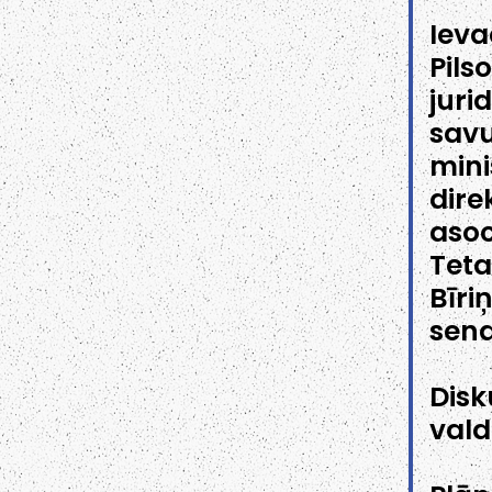
Ieva
Pils
juri
savu
mini
dire
asoc
Teta
Bīri
sena
Disk
vald