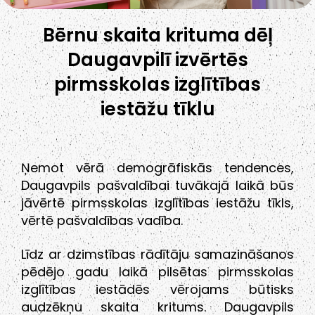
Bērnu skaita krituma dēļ
Daugavpilī izvērtēs
pirmsskolas izglītības
iestāžu tīklu
Ņemot vērā demogrāfiskās tendences,
Daugavpils pašvaldībai tuvākajā laikā būs
jāvērtē pirmsskolas izglītības iestāžu tīkls,
vērtē pašvaldības vadība.
Līdz ar dzimstības rādītāju samazināšanos
pēdējo gadu laikā pilsētas pirmsskolas
izglītības iestādēs vērojams būtisks
audzēkņu skaita kritums. Daugavpils