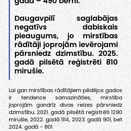
gadā – 490 bērni.
Daugavpilī saglabājas
negatīvs dabiskais
pieaugums, jo mirstības
rādītāji joprojām ievērojami
pārsniedz dzimstību. 2025.
gadā pilsētā reģistrēti 810
mirušie.
Lai gan mirstības rādītājiem pēdējos gados
ir tendence samazināties, mirstība
joprojām gandrīz divas reizes pārsniedz
dzimstību. 2021. gadā pilsētā reģistrēti 1290
mirušie, 2022. gadā 1114, 2023. gadā 901, bet
2024. gadā – 801.