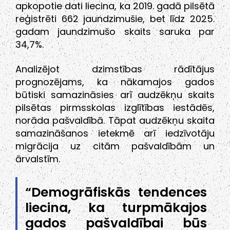
apkopotie dati liecina, ka 2019. gadā pilsētā
reģistrēti 662 jaundzimušie, bet līdz 2025.
gadam jaundzimušo skaits saruka par
34,7%.
Analizējot dzimstības rādītājus
prognozējams, ka nākamajos gados
būtiski samazināsies arī audzēkņu skaits
pilsētas pirmsskolas izglītības iestādēs,
norāda pašvaldībā. Tāpat audzēkņu skaita
samazināšanos ietekmē arī iedzīvotāju
migrācija uz citām pašvaldībām un
ārvalstīm.
“Demogrāfiskās tendences
liecina, ka turpmākajos
gados pašvaldībai būs