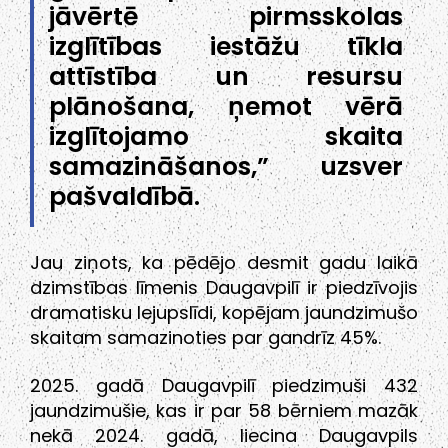
jāvērtē pirmsskolas
izglītības iestāžu tīkla
attīstība un resursu
plānošana, ņemot vērā
izglītojamo skaita
samazināšanos,” uzsver
pašvaldībā.
Jau ziņots, ka pēdējo desmit gadu laikā
dzimstības līmenis Daugavpilī ir piedzīvojis
dramatisku lejupslīdi, kopējam jaundzimušo
skaitam samazinoties par gandrīz 45%.
2025. gadā Daugavpilī piedzimuši 432
jaundzimušie, kas ir par 58 bērniem mazāk
nekā 2024. gadā, liecina Daugavpils