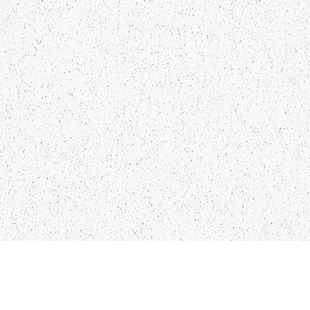
LIEPĀJA,LV-3401, LATVIJA