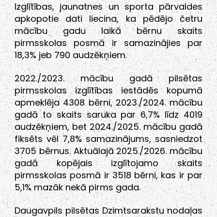
Izglītības, jaunatnes un sporta pārvaldes
apkopotie dati liecina, ka pēdējo četru
mācību gadu laikā bērnu skaits
pirmsskolas posmā ir samazinājies par
18,3% jeb 790 audzēkņiem.
2022./2023. mācību gadā pilsētas
pirmsskolas izglītības iestādēs kopumā
apmeklēja 4308 bērni, 2023./2024. mācību
gadā to skaits saruka par 6,7% līdz 4019
audzēkņiem, bet 2024./2025. mācību gadā
fiksēts vēl 7,8% samazinājums, sasniedzot
3705 bērnus. Aktuālajā 2025./2026. mācību
gadā kopējais izglītojamo skaits
pirmsskolas posmā ir 3518 bērni, kas ir par
5,1% mazāk nekā pirms gada.
Daugavpils pilsētas Dzimtsarakstu nodaļas