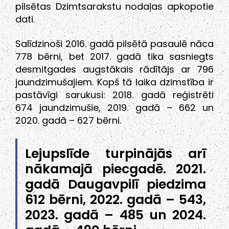
pilsētas Dzimtsarakstu nodaļas apkopotie
dati.
Salīdzinoši 2016. gadā pilsētā pasaulē nāca
778 bērni, bet 2017. gadā tika sasniegts
desmitgades augstākais rādītājs ar 796
jaundzimušajiem. Kopš tā laika dzimstība ir
pastāvīgi sarukusi: 2018. gadā reģistrēti
674 jaundzimušie, 2019. gadā – 662 un
2020. gadā – 627 bērni.
Lejupslīde turpinājās arī
nākamajā piecgadē. 2021.
gadā Daugavpilī piedzima
612 bērni, 2022. gadā – 543,
2023. gadā – 485 un 2024.