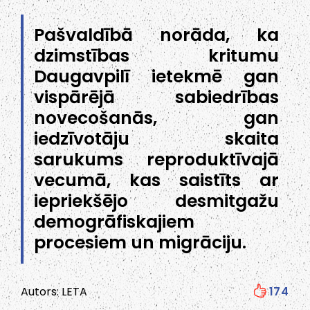
Pašvaldībā norāda, ka
dzimstības kritumu
Daugavpilī ietekmē gan
vispārējā sabiedrības
novecošanās, gan
iedzīvotāju skaita
sarukums reproduktīvajā
vecumā, kas saistīts ar
iepriekšējo desmitgažu
demogrāfiskajiem
procesiem un migrāciju.
Autors: LETA
174