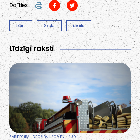
Dalīties:
bērni
Skola
skaits
Līdzīgi raksti
SABIEDRĪBA
|
DROŠĪBA
| ŠODIEN, 14:30