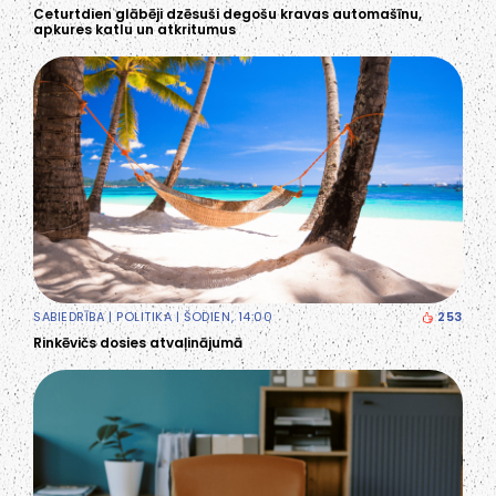
Ceturtdien glābēji dzēsuši degošu kravas automašīnu,
apkures katlu un atkritumus
SABIEDRĪBA
|
POLITIKA
| ŠODIEN, 14:00
253
Rinkēvičs dosies atvaļinājumā