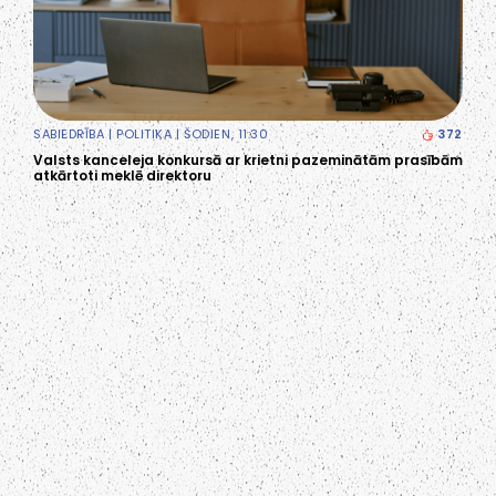
SABIEDRĪBA
|
POLITIKA
| ŠODIEN, 11:30
372
Valsts kanceleja konkursā ar krietni pazeminātām prasībām
atkārtoti meklē direktoru