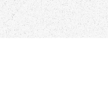
LIEPĀJA,LV-3401, LATVIJA
KONTAKTI
INFO@PAPUCIS.LV
28 555 801
SEKO MUMS
FACEBOOK
INSTAGRAM
TWITTER