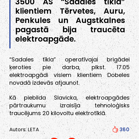
3500 AS “Sadales tīkla”
klientiem Tērvetes, Auru,
Penkules un Augstkalnes
pagastā bija traucēta
elektroapgāde.
“Sadales tīkla” operatīvajai brigādei
ķeroties pie darba, plkst. 17.05
elektroapgādi visiem klientiem Dobeles
novadā izdevās atjaunot.
Kā piebilda Slavicka, elektroapgādes
pārtraukumu izraisīja tehnoloģisks
traucējums 20 kilovoltu elektrotīklā.
Autors: LETA
360