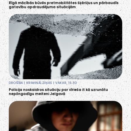
Rīgā mācībās būvēs pretmobilitātes šķēršļus un pārbaudīs
gatavību apdraudējuma situācijām
DROŠĪBA
|
KRIMINĀLZIŅAS
| VAKAR, 15:30
Policija noskaidros situāciju par vīrieša it kā uzrunātu
nepilngadīgu meiteni Jelgavā