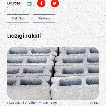
Dalīties:
Elektrība
Sistēma
Līdzīgi raksti
SABIEDRĪBA
|
DROŠĪBA
| VAKAR, 16:00
323