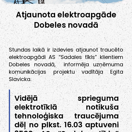
Atjaunota elektroapgāde
Dobeles novadā
Stundas laikā ir izdevies atjaunot traucēto
elektroapgādi AS “Sadales tīkls” klientiem
Dobeles novadā, informēja uzņēmuma
komunikācijas projektu vadītāja Egita
Slavicka.
Vidējā sprieguma
elektrotīklā notikuša
tehnoloģiska traucējuma
dēļ no plkst. 16.03 aptuveni