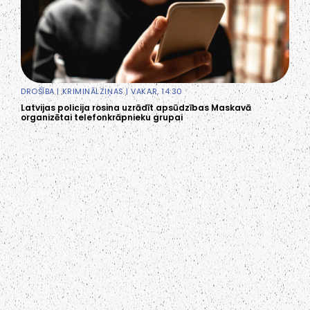
DROŠĪBA
|
KRIMINĀLZIŅAS
| VAKAR, 14:30
Latvijas policija rosina uzrādīt apsūdzības Maskavā
organizētai telefonkrāpnieku grupai