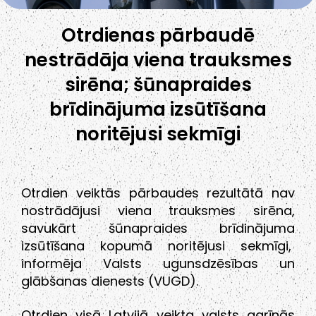
Otrdienas pārbaudē
nestrādāja viena trauksmes
sirēna; šūnapraides
brīdinājuma izsūtīšana
noritējusi sekmīgi
Otrdien veiktās pārbaudes rezultātā nav
nostrādājusi viena trauksmes sirēna,
savukārt šūnapraides brīdinājuma
izsūtīšana kopumā noritējusi sekmīgi,
informēja Valsts ugunsdzēsības un
glābšanas dienests (VUGD).
Otrdien visā Latvijā veikta valsts agrīnās