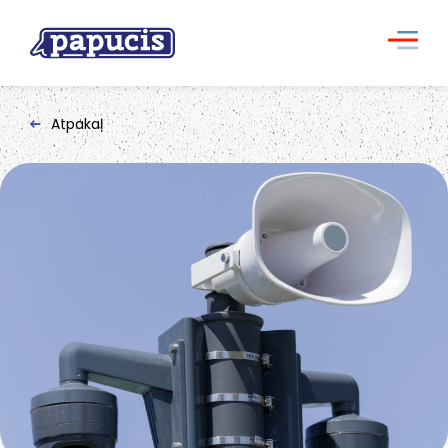
Atpakaļ