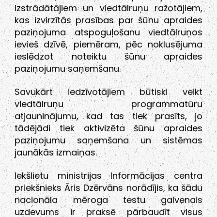
izstrādātājiem un viedtālruņu ražotājiem,
kas izvirzītās prasības par šūnu apraides
paziņojuma atspoguļošanu viedtālruņos
ievieš dzīvē, piemēram, pēc noklusējuma
ieslēdzot noteiktu šūnu apraides
paziņojumu saņemšanu.
Savukārt iedzīvotājiem būtiski veikt
viedtālruņu programmatūru
atjauninājumu, kad tas tiek prasīts, jo
tādējādi tiek aktivizēta šūnu apraides
paziņojumu saņemšana un sistēmas
jaunākās izmaiņas.
Iekšlietu ministrijas Informācijas centra
priekšnieks Āris Dzērvāns norādījis, ka šādu
nacionāla mēroga testu galvenais
uzdevums ir praksē pārbaudīt visus