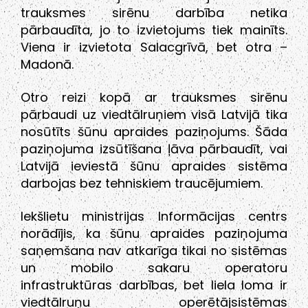
trauksmes sirēnu darbība netika
pārbaudīta, jo to izvietojums tiek mainīts.
Viena ir izvietota Salacgrīvā, bet otra –
Madonā.
Otro reizi kopā ar trauksmes sirēnu
pārbaudi uz viedtālruņiem visā Latvijā tika
nosūtīts šūnu apraides paziņojums. Šāda
paziņojuma izsūtīšana ļāva pārbaudīt, vai
Latvijā ieviestā šūnu apraides sistēma
darbojas bez tehniskiem traucējumiem.
Iekšlietu ministrijas Informācijas centrs
norādījis, ka šūnu apraides paziņojuma
saņemšana nav atkarīga tikai no sistēmas
un mobilo sakaru operatoru
infrastruktūras darbības, bet liela loma ir
viedtālruņu operētājsistēmas