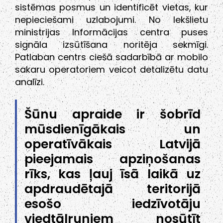
sistēmas posmus un identificēt vietas, kur
nepieciešami uzlabojumi. No Iekšlietu
ministrijas Informācijas centra puses
signāla izsūtīšana noritēja sekmīgi.
Patlaban centrs ciešā sadarbībā ar mobilo
sakaru operatoriem veicot detalizētu datu
analīzi.
Šūnu apraide ir šobrīd
mūsdienīgākais un
operatīvākais Latvijā
pieejamais apziņošanas
rīks, kas ļauj īsā laikā uz
apdraudētajā teritorijā
esošo iedzīvotāju
viedtālruņiem nosūtīt