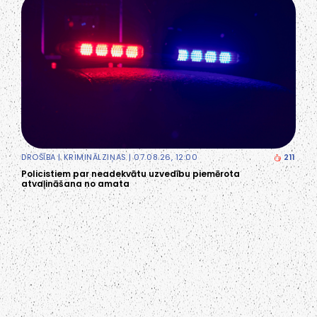
DROŠĪBA
|
KRIMINĀLZIŅAS
| 07.08.26, 12:00
211
Policistiem par neadekvātu uzvedību piemērota
atvaļināšana no amata