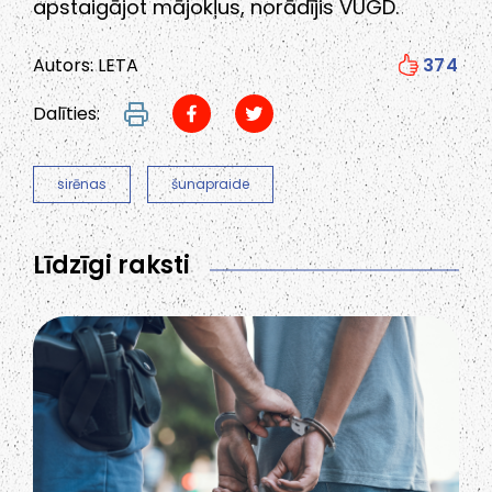
apstaigājot mājokļus, norādījis VUGD.
Autors: LETA
374
Dalīties:
sirēnas
šunapraide
Līdzīgi raksti