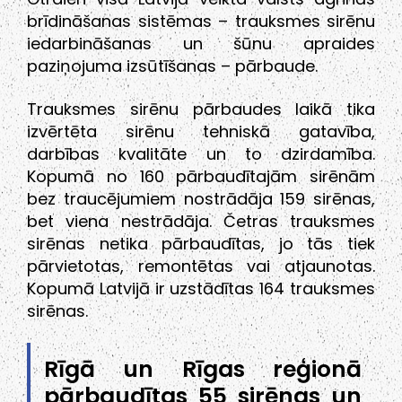
brīdināšanas sistēmas – trauksmes sirēnu
iedarbināšanas un šūnu apraides
paziņojuma izsūtīšanas – pārbaude.
Trauksmes sirēnu pārbaudes laikā tika
izvērtēta sirēnu tehniskā gatavība,
darbības kvalitāte un to dzirdamība.
Kopumā no 160 pārbaudītajām sirēnām
bez traucējumiem nostrādāja 159 sirēnas,
bet viena nestrādāja. Četras trauksmes
sirēnas netika pārbaudītas, jo tās tiek
pārvietotas, remontētas vai atjaunotas.
Kopumā Latvijā ir uzstādītas 164 trauksmes
sirēnas.
Rīgā un Rīgas reģionā
pārbaudītas 55 sirēnas un