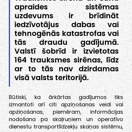
apraides sistēmas
uzdevums ir brīdināt
iedzīvotājus dabas vai
tehnogēnās katastrofas vai
tās draudu gadījumā.
Valstī šobrīd ir izvietotas
164 trauksmes sirēnas, līdz
ar to tās nav dzirdamas
visā valsts teritorijā.
Būtiski, ka ārkārtas gadījumos tiks
izmantoti arī citi apziņošanas veidi vai
apziņošanas, piemēram, informācijas
nodošana pa skaļruņiem un operatīvo
dienestu transportlīdzekļu skaņas sistēmu,