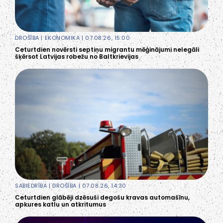
DROŠĪBA
|
EKONOMIKA
| 07.08.26, 15:00
Ceturtdien novērsti septiņu migrantu mēģinājumi nelegāli
šķērsot Latvijas robežu no Baltkrievijas
SABIEDRĪBA
|
DROŠĪBA
| 07.08.26, 14:30
Ceturtdien glābēji dzēsuši degošu kravas automašīnu,
apkures katlu un atkritumus