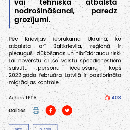
vai tehniskā atbalsta
nodrošināšanai, paredz
grozījumi.
Pēc Krievijas iebrukuma Ukrainā, ko
atbalsta arī Baltkrievija, reģionā ir
pieauguši izlūkošanas un hibrīddraudu riski.
Lai novērstu ar šo valstu specdienestiem
saistītu personu ieceļošanu, kopš
2022.gada februāra Latvijā ir pastiprināta
migrācijas kontrole.
Autors: LETA
403
Dalīties:
vīza
pilsoņi