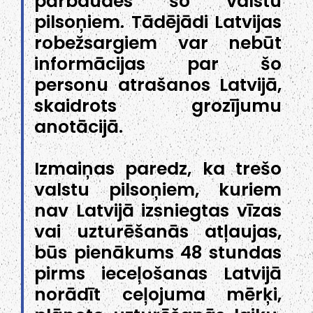
pārbaudes šo valstu
pilsoņiem. Tādējādi Latvijas
robežsargiem var nebūt
informācijas par šo
personu atrašanos Latvijā,
skaidrots grozījumu
anotācijā.
Izmaiņas paredz, ka trešo
valstu pilsoņiem, kuriem
nav Latvijā izsniegtas vīzas
vai uzturēšanās atļaujas,
būs pienākums 48 stundas
pirms ieceļošanas Latvijā
norādīt ceļojuma mērķi,