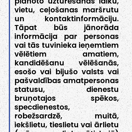
plānoto uzturēšanās laiku,
vietu, ceļošanas maršrutu
un kontaktinformāciju.
Tāpat būs jānorāda
informācija par personas
vai tās tuvinieka ieņemtiem
vēlētiem amatiem,
kandidēšanu vēlēšanās,
esošo vai bijušo valsts vai
pašvaldības amatpersonas
statusu, dienestu
bruņotajos spēkos,
specdienestos,
robežsardzē, muitā,
iekšlietu, tieslietu vai ārlietu