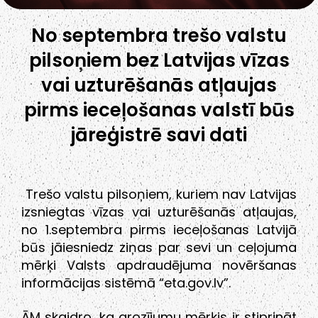
No septembra trešo valstu
pilsoņiem bez Latvijas vīzas
vai uzturēšanās atļaujas
pirms ieceļošanas valstī būs
jāreģistrē savi dati
Trešo valstu pilsoņiem, kuriem nav Latvijas
izsniegtas vīzas vai uzturēšanās atļaujas,
no 1.septembra pirms ieceļošanas Latvijā
būs jāiesniedz ziņas par sevi un ceļojuma
mērķi Valsts apdraudējuma novēršanas
informācijas sistēmā “eta.gov.lv”.
ĀM skaidro, ka grozījumu mērķis ir stiprināt