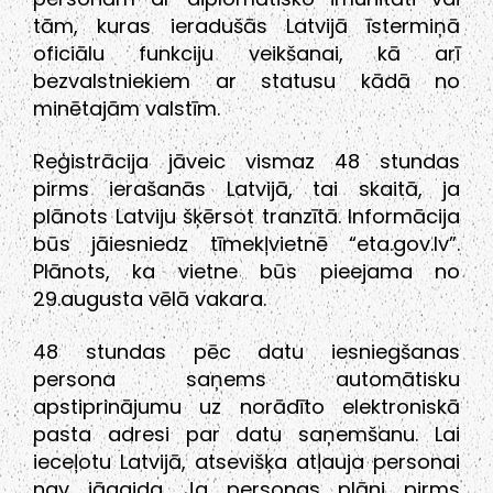
tām, kuras ieradušās Latvijā īstermiņā
oficiālu funkciju veikšanai, kā arī
bezvalstniekiem ar statusu kādā no
minētajām valstīm.
Reģistrācija jāveic vismaz 48 stundas
pirms ierašanās Latvijā, tai skaitā, ja
plānots Latviju šķērsot tranzītā. Informācija
būs jāiesniedz tīmekļvietnē “eta.gov.lv”.
Plānots, ka vietne būs pieejama no
29.augusta vēlā vakara.
48 stundas pēc datu iesniegšanas
persona saņems automātisku
apstiprinājumu uz norādīto elektroniskā
pasta adresi par datu saņemšanu. Lai
ieceļotu Latvijā, atsevišķa atļauja personai
nav jāgaida. Ja personas plāni pirms