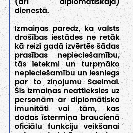
(arī diplomātiskajā)
dienestā.
Izmaiņas paredz, ka valsts
drošības iestādes ne retāk
kā reizi gadā izvērtēs šādas
prasības nepieciešamību,
tās ietekmi un turpmāko
nepieciešamību un iesniegs
par to ziņojumu Saeimai.
Šīs izmaiņas neattieksies uz
personām ar diplomātisko
imunitāti vai tām, kas
dodas īstermiņa braucienā
oficiālu funkciju veikšanai