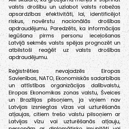
valsts drošību un uzlabot valsts robežas
apsardzības efektivitāti, lai, identificējot
riskus, novērstu nacionālās drošības
apdraudējumu. Paredzēts, ka informācijas
iegūšana pirms personu ieceļošanas
Latvijā sekmēs valsts spējas prognozēt un
atbilstoši reaģēt uz valsts drošības
apdraudējumu.
Reģistrēties nevajadzēs Eiropas
Savienības, NATO, Ekonomiskās sadarbības
un attīstības organizācijas dalībvalstu,
Eiropas Ekonomikas zonas valstu, Šveices
un Brazīlijas pilsoņiem, ja viņiem nav
Latvijas izsniegtas vīzas vai uzturēšanās
atļaujas, citiem trešo valstu pilsoņiem ar
Latvijas vīzu vai uzturēšanās atļauju,
personām ar diplomātisko imunitāti vai