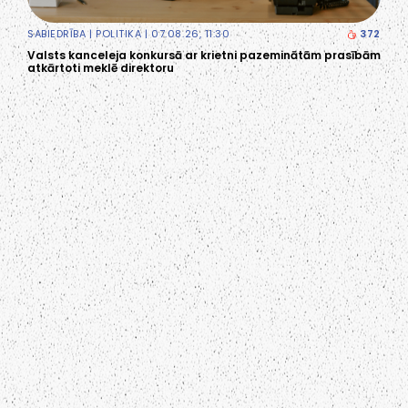
SABIEDRĪBA
|
POLITIKA
| 07.08.26, 11:30
372
Valsts kanceleja konkursā ar krietni pazeminātām prasībām
atkārtoti meklē direktoru