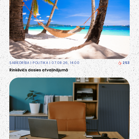
SABIEDRĪBA
|
POLITIKA
| 07.08.26, 14:00
253
Rinkēvičs dosies atvaļinājumā