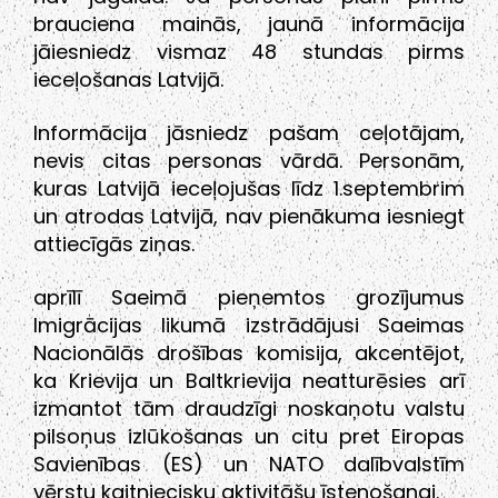
brauciena mainās, jaunā informācija
jāiesniedz vismaz 48 stundas pirms
ieceļošanas Latvijā.
Informācija jāsniedz pašam ceļotājam,
nevis citas personas vārdā. Personām,
kuras Latvijā ieceļojušas līdz 1.septembrim
un atrodas Latvijā, nav pienākuma iesniegt
attiecīgās ziņas.
aprīlī Saeimā pieņemtos grozījumus
Imigrācijas likumā izstrādājusi Saeimas
Nacionālās drošības komisija, akcentējot,
ka Krievija un Baltkrievija neatturēsies arī
izmantot tām draudzīgi noskaņotu valstu
pilsoņus izlūkošanas un citu pret Eiropas
Savienības (ES) un NATO dalībvalstīm
vērstu kaitniecisku aktivitāšu īstenošanai.