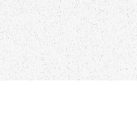
LIEPĀJA,LV-3401, LATVIJA
KONTAKTI
INFO@PAPUCIS.LV
28 555 801