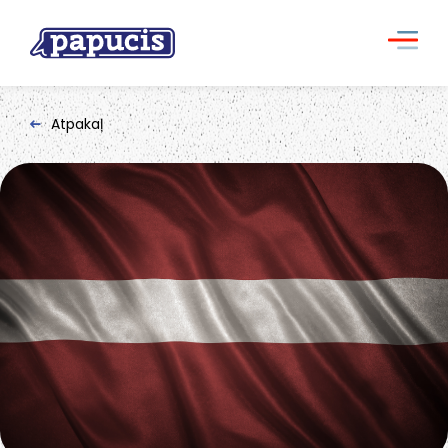
Atpakaļ