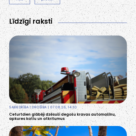
Līdzīgi raksti
SABIEDRĪBA
|
DROŠĪBA
| 07.08.26, 14:30
Ceturtdien glābēji dzēsuši degošu kravas automašīnu,
apkures katlu un atkritumus