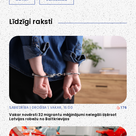
Līdzīgi raksti
SABIEDRĪBA
|
DROŠĪBA
| VAKAR, 15:00
176
Vakar novērsti 32 migrantu mēģinājumi nelegāli šķērsot
Latvijas robežu no Baltkrievijas