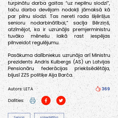
turpinātu darba gaitas “uz nepilnu slodzi”,
taču darba devējam nodokļi jāmaksā kā
par pilnu slodzi. Tas nereti rada šķēršļus
senioru nodarbinātībai,” sacīja Bērziņš,
atzīmējot, ka ir uzrunājis premjerministru
tuvāko mēnešu laikā rast iespējas
pilnveidot regulējumu.
Pasākuma dalībniekus uzrunāja arī Ministru
prezidents Andris Kulbergs (AS) un Latvijas
Pensionāru federācijas priekšsēdētāja,
bijusī ZZS politiķe Aija Barča.
Autors: LETA
369
Dalīties:
Seniori
saliedētība