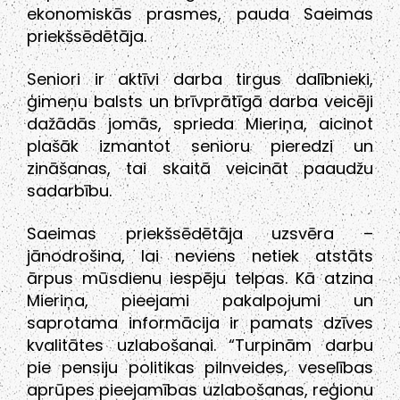
ekonomiskās prasmes, pauda Saeimas
priekšsēdētāja.
Seniori ir aktīvi darba tirgus dalībnieki,
ģimeņu balsts un brīvprātīgā darba veicēji
dažādās jomās, sprieda Mieriņa, aicinot
plašāk izmantot senioru pieredzi un
zināšanas, tai skaitā veicināt paaudžu
sadarbību.
Saeimas priekšsēdētāja uzsvēra –
jānodrošina, lai neviens netiek atstāts
ārpus mūsdienu iespēju telpas. Kā atzina
Mieriņa, pieejami pakalpojumi un
saprotama informācija ir pamats dzīves
kvalitātes uzlabošanai. “Turpinām darbu
pie pensiju politikas pilnveides, veselības
aprūpes pieejamības uzlabošanas, reģionu