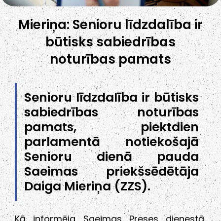
Mieriņa: Senioru līdzdalība ir
būtisks sabiedrības
noturības pamats
Senioru līdzdalība ir būtisks
sabiedrības noturības
pamats, piektdien
parlamentā notiekošajā
Senioru dienā pauda
Saeimas priekšsēdētāja
Daiga Mieriņa (ZZS).
Kā informēja Saeimas Preses dienestā,