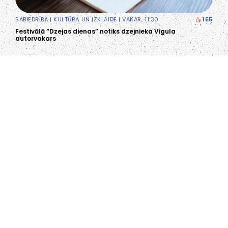
SABIEDRĪBA
|
KULTŪRA UN IZKLAIDE
| VAKAR, 11:30
155
Festivālā “Dzejas dienas” notiks dzejnieka Vigula
autorvakars
LIEPĀJA,LV-3401, LATVIJA
KONTAKTI
INFO@PAPUCIS.LV
28 555 801
SEKO MUMS
FACEBOOK
INSTAGRAM