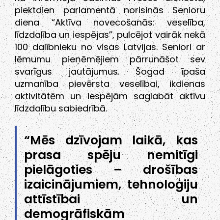
piektdien parlamentā norisinās Senioru
diena “Aktīva novecošanās: veselība,
līdzdalība un iespējas”, pulcējot vairāk nekā
100 dalībnieku no visas Latvijas. Seniori ar
lēmumu pieņēmējiem pārrunāšot sev
svarīgus jautājumus. Šogad īpaša
uzmanība pievērsta veselībai, ikdienas
aktivitātēm un iespējām saglabāt aktīvu
līdzdalību sabiedrībā.
“Mēs dzīvojam laikā, kas
prasa spēju nemitīgi
pielāgoties – drošības
izaicinājumiem, tehnoloģiju
attīstībai un
demogrāfiskām