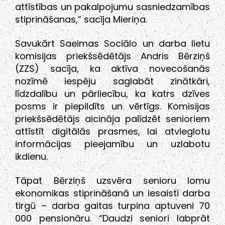
attīstības un pakalpojumu sasniedzamības
stiprināšanas,” sacīja Mieriņa.
Savukārt Saeimas Sociālo un darba lietu
komisijas priekšsēdētājs Andris Bērziņš
(ZZS) sacīja, ka aktīva novecošanās
nozīmē iespēju saglabāt zinātkāri,
līdzdalību un pārliecību, ka katrs dzīves
posms ir piepildīts un vērtīgs. Komisijas
priekšsēdētājs aicināja palīdzēt senioriem
attīstīt digitālās prasmes, lai atvieglotu
informācijas pieejamību un uzlabotu
ikdienu.
Tāpat Bērziņš uzsvēra senioru lomu
ekonomikas stiprināšanā un iesaisti darba
tirgū – darba gaitas turpina aptuveni 70
000 pensionāru. “Daudzi seniori labprāt