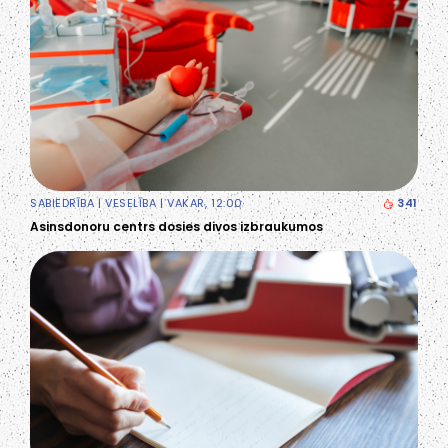
SABIEDRĪBA
|
VESELĪBA
| VAKAR, 12:00
341
Asinsdonoru centrs dosies divos izbraukumos