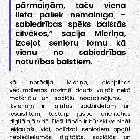
pārmaiņām, taču viena
lieta paliek nemainīga –
sabiedrības spēks balstās
cilvēkos,” sacīja Mieriņa,
izceļot senioru lomu kā
vienu no sabiedrības
noturības balstiem.
Kā norādīja Mieriņa, cieņpilnas
vecumdienas nozīmē daudz vairāk nekā
materiālu un sociālu nodrošinājumu –
ikvienam ir jājūtas sadzirdētam un
iesaistītam, tostarp jāspēj orientēties
digitālajā vidē. Tieši tāpēc ir būtiski veicināt
iekļaujošu vidi, palīdzot senioriem apgūt
nepieciešamās digitālās, sociālās un