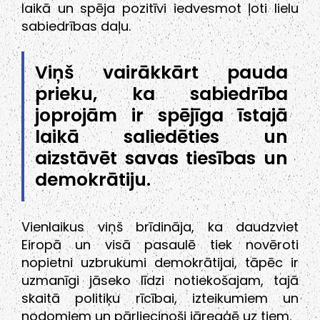
laikā un spēja pozitīvi iedvesmot ļoti lielu
sabiedrības daļu.
Viņš vairākkārt pauda
prieku, ka sabiedrība
joprojām ir spējīga īstajā
laikā saliedēties un
aizstāvēt savas tiesības un
demokrātiju.
Vienlaikus viņš brīdināja, ka daudzviet
Eiropā un visā pasaulē tiek novēroti
nopietni uzbrukumi demokrātijai, tāpēc ir
uzmanīgi jāseko līdzi notiekošajam, tajā
skaitā politiķu rīcībai, izteikumiem un
nodomiem un pārliecinoši jāreaģē uz tiem.