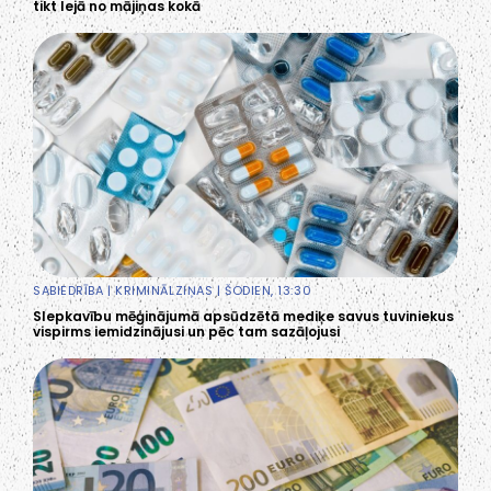
tikt lejā no mājiņas kokā
SABIEDRĪBA
|
KRIMINĀLZIŅAS
| ŠODIEN, 13:30
Slepkavību mēģinājumā apsūdzētā mediķe savus tuviniekus
vispirms iemidzinājusi un pēc tam sazāļojusi