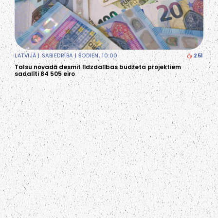
LATVIJĀ
|
SABIEDRĪBA
| ŠODIEN, 10:00
251
Talsu novadā desmit līdzdalības budžeta projektiem
sadalīti 84 505 eiro