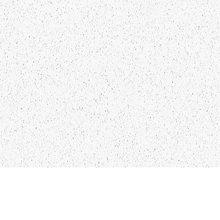
LIEPĀJA,LV-3401, LATVIJA