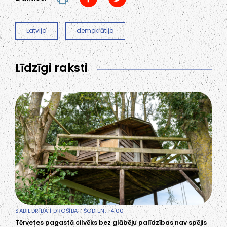
Latvija
demokrātija
Līdzīgi raksti
SABIEDRĪBA
|
DROŠĪBA
| ŠODIEN, 14:00
Tērvetes pagastā cilvēks bez glābēju palīdzības nav spējis