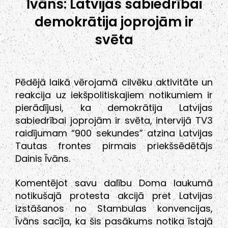
Īvāns: Latvijas sabiedrībai
demokrātija joprojām ir
svēta
Pēdējā laikā vērojamā cilvēku aktivitāte un
reakcija uz iekšpolitiskajiem notikumiem ir
pierādījusi, ka demokrātija Latvijas
sabiedrībai joprojām ir svēta, intervijā TV3
raidījumam “900 sekundes” atzina Latvijas
Tautas frontes pirmais priekšsēdētājs
Dainis Īvāns.
Komentējot savu dalību Doma laukumā
notikušajā protesta akcijā pret Latvijas
izstāšanos no Stambulas konvencijas,
Īvāns sacīja, ka šis pasākums notika īstajā