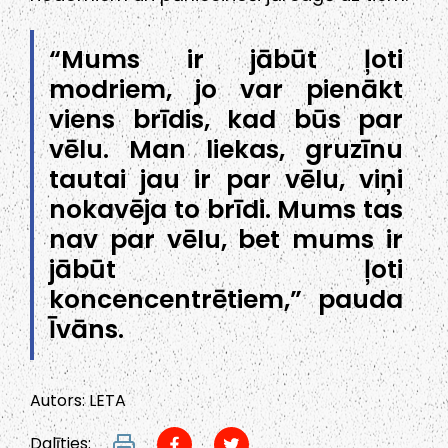
“Mums ir jābūt ļoti
modriem, jo var pienākt
viens brīdis, kad būs par
vēlu. Man liekas, gruzīnu
tautai jau ir par vēlu, viņi
nokavēja to brīdi. Mums tas
nav par vēlu, bet mums ir
jābūt ļoti
koncencentrētiem,” pauda
Īvāns.
Autors: LETA
Dalīties: