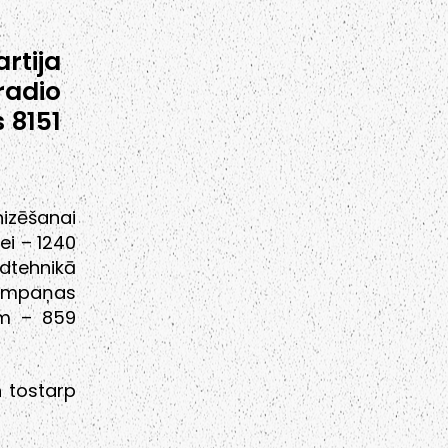
rtija
radio
 8151
izēšanai
ei – 1240
edtehnikā
ampaņas
ēm – 859
n tostarp