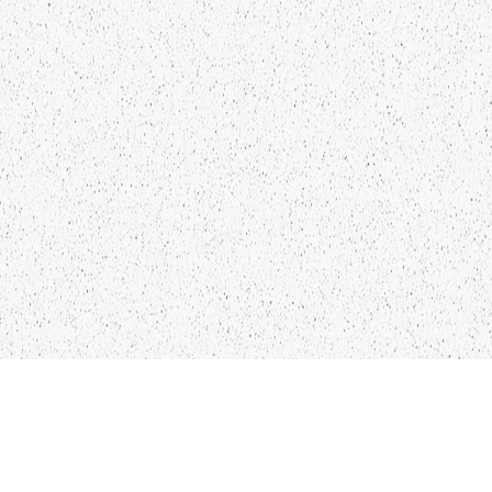
KO
IN
28
LIEPĀJA,LV-3401, LATVIJA