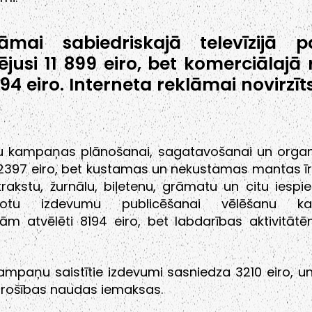
āmai sabiedriskajā televīzijā pa
rējusi 11 899 eiro, bet komerciālajā 
94 eiro. Interneta reklāmai novirzīts
u kampaņas plānošanai, sagatavošanai un organ
 2397 eiro, bet kustamas un nekustamas mantas īr
ikrakstu, žurnālu, biļetenu, grāmatu un citu iespi
votu izdevumu publicēšanai vēlēšanu k
bām atvēlēti 8194 eiro, bet labdarības aktivitāt
kampaņu saistītie izdevumi sasniedza 3210 eiro, u
 drošības naudas iemaksas.