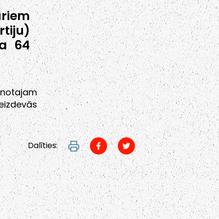
uriem
tiju)
ja 64
enotajam
eizdevās
Dalīties: