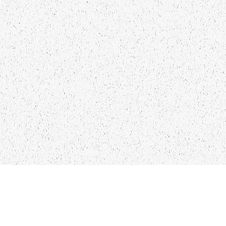
Kādu saturu Tu gribētu redzēt
lai mēs atspoguļojam un
pētām?