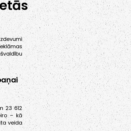
ietās
izdevumi
reklāmas
ašvaldību
aņai
em 23 612
iro – kā
ita veida