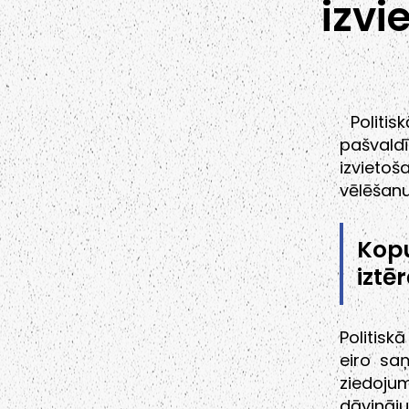
izvi
Politis
pašvald
izvietoš
vēlēšan
Kop
iztēr
Politisk
eiro sa
ziedojum
dāvināju