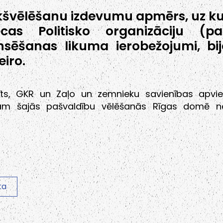
kšvēlēšanu izdevumu apmērs, uz k
ecas Politisko organizāciju (par
nsēšanas likuma ierobežojumi, bi
eiro.
īts, GKR un Zaļo un zemnieku savienības apvi
am šajās pašvaldību vēlēšanās Rīgas domē n
ta