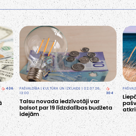
406
PAŠVALDĪBA
|
KULTŪRA UN IZKLAIDE
| 02.07.26,
PAŠVAL
13:00
304
Liepā
Talsu novada iedzīvotāji var
ā
pašv
balsot par 19 līdzdalības budžeta
atkr
idejām