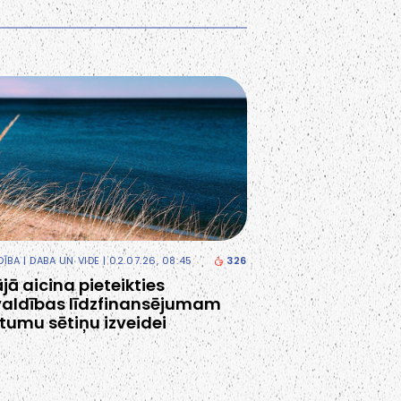
DĪBA
|
DABA UN VIDE
| 02.07.26, 08:45
326
jā aicina pieteikties
aldības līdzfinansējumam
itumu sētiņu izveidei