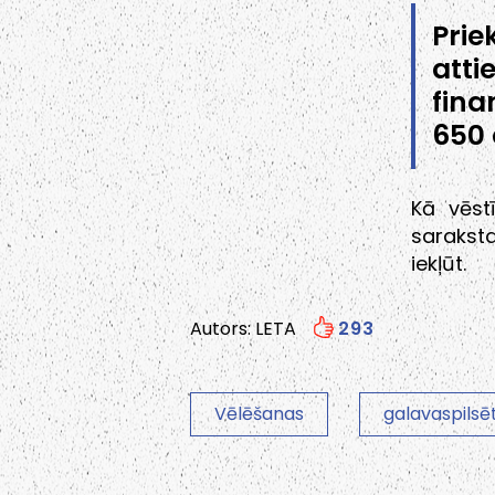
Prie
atti
fina
650 
Kā vēst
sarakst
iekļūt.
Autors: LETA
293
Vēlēšanas
galavaspilsē