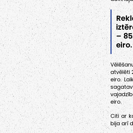
Rekl
iztē
– 85
eiro.
Vēlēšan
atvēlēti
eiro. La
sagata
vajadzī
eiro.
Citi ar 
bija arī