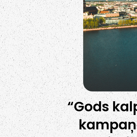
“Gods kal
kampaņā 