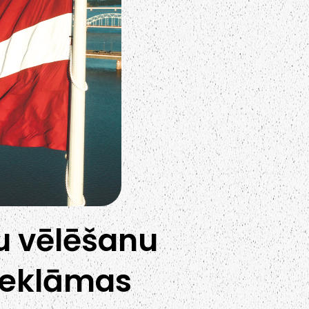
u vēlēšanu
 reklāmas