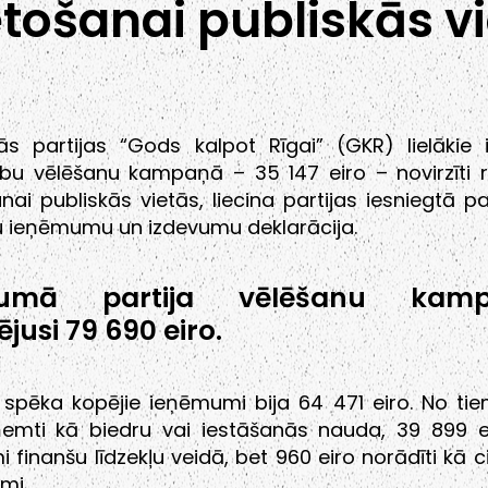
etošanai publiskās v
kās partijas “Gods kalpot Rīgai” (GKR) lielākie 
ību vēlēšanu kampaņā – 35 147 eiro – novirzīti 
anai publiskās vietās, liecina partijas iesniegtā p
u ieņēmumu un izdevumu deklarācija.
umā partija vēlēšanu kamp
ējusi 79 690 eiro.
ā spēka kopējie ieņēmumi bija 64 471 eiro. No ti
ņemti kā biedru vai iestāšanās nauda, 39 899 e
i finanšu līdzekļu veidā, bet 960 eiro norādīti kā c
mi.