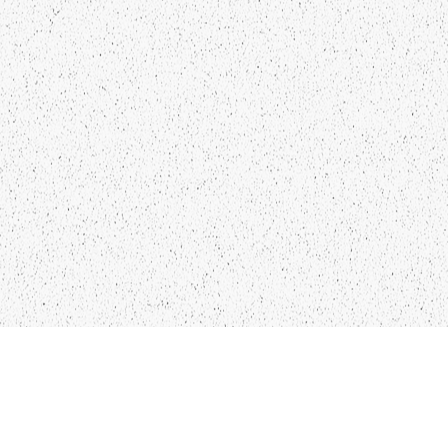
NTAKTI
SEKO MUMS
FO@PAPUCIS.LV
FACEBOOK
 555 801
INSTAGRAM