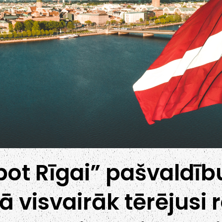
pot Rīgai” pašvaldīb
visvairāk tērējusi