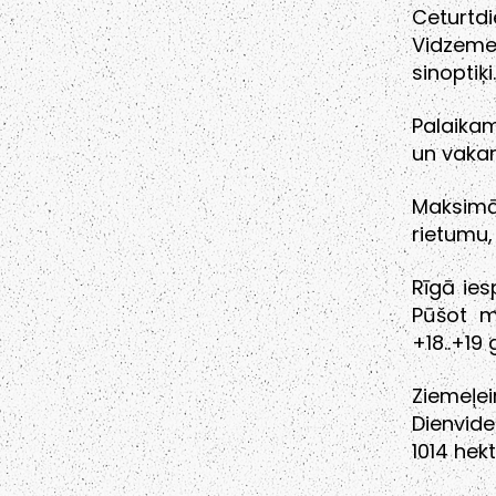
Ceturtd
Vidzeme
sinoptiķi.
Palaika
un vakar
Maksimā
rietumu,
Rīgā ies
Pūšot m
+18..+19
Ziemeļ
Dienvide
1014 hekt