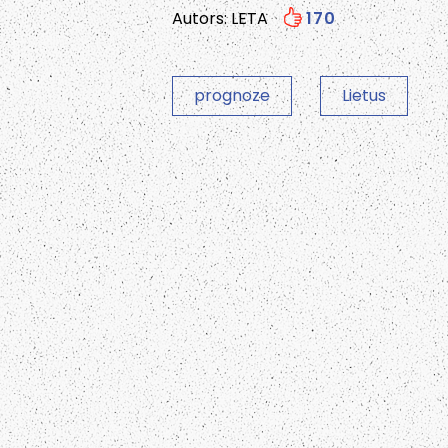
Autors: LETA
170
prognoze
Lietus