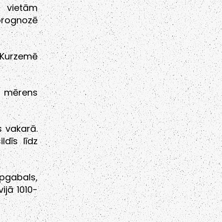
, vietām
prognozē
 Kurzemē
s mērens
s vakarā.
dīs līdz
gabals,
ijā 1010-