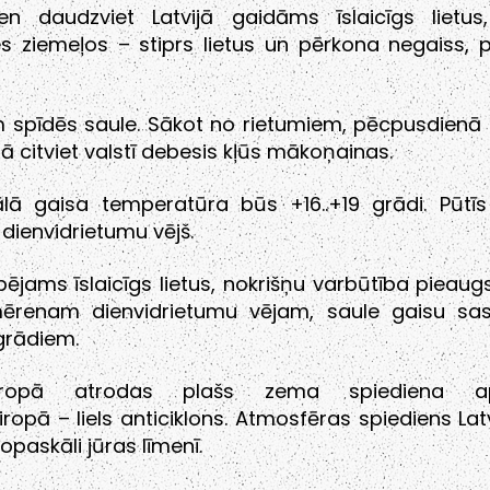
ien daudzviet Latvijā gaidāms īslaicīgs lietus
s ziemeļos – stiprs lietus un pērkona negaiss, 
m spīdēs saule. Sākot no rietumiem, pēcpusdienā
ā citviet valstī debesis kļūs mākoņainas.
lā gaisa temperatūra būs +16..+19 grādi. Pūtī
 dienvidrietumu vējš.
pējams īslaicīgs lietus, nokrišņu varbūtība pieaug
ērenam dienvidrietumu vējam, saule gaisu sasil
 grādiem.
eiropā atrodas plašs zema spiediena ap
iropā – liels anticiklons. Atmosfēras spiediens Latv
opaskāli jūras līmenī.