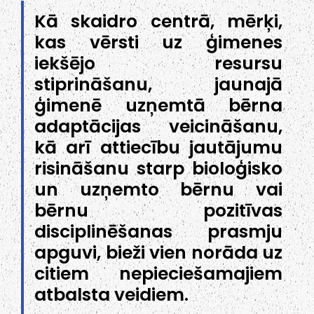
Kā skaidro centrā, mērķi,
kas vērsti uz ģimenes
iekšējo resursu
stiprināšanu, jaunajā
ģimenē uzņemtā bērna
adaptācijas veicināšanu,
kā arī attiecību jautājumu
risināšanu starp bioloģisko
un uzņemto bērnu vai
bērnu pozitīvas
disciplinēšanas prasmju
apguvi, bieži vien norāda uz
citiem nepieciešamajiem
atbalsta veidiem.