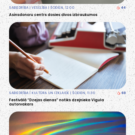
SABIEDRĪBA
|
VESELĪBA
| ŠODIEN, 12:00
44
Asinsdonoru centrs dosies divos izbraukumos
SABIEDRĪBA
|
KULTŪRA UN IZKLAIDE
| ŠODIEN, 11:30
69
Festivālā “Dzejas dienas” notiks dzejnieka Vigula
autorvakars