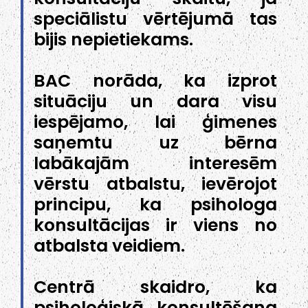
speciālistu vērtējumā tas
bijis nepietiekams.
BAC norāda, ka izprot
situāciju un dara visu
iespējamo, lai ģimenes
saņemtu uz bērna
labākajām interesēm
vērstu atbalstu, ievērojot
principu, ka psihologa
konsultācijas ir viens no
atbalsta veidiem.
Centrā skaidro, ka
psiholoģiskā konsultēšana