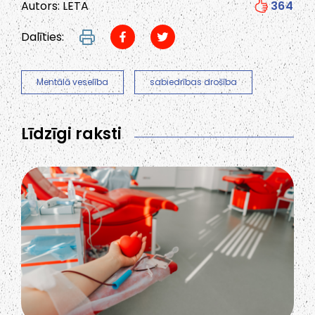
Autors: LETA
364
Dalīties:
Mentālā veselība
sabiedrības drošība
Līdzīgi raksti