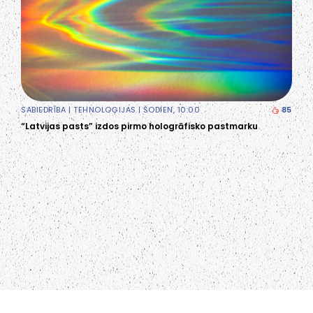
SABIEDRĪBA
|
TEHNOLOĢIJAS
| ŠODIEN, 10:00
85
“Latvijas pasts” izdos pirmo hologrāfisko pastmarku