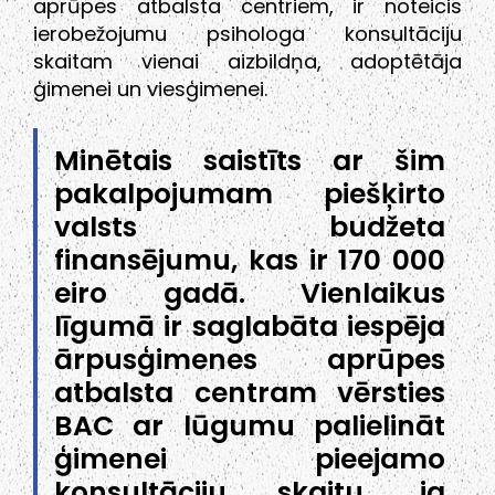
aprūpes atbalsta centriem, ir noteicis
ierobežojumu psihologa konsultāciju
skaitam vienai aizbildņa, adoptētāja
ģimenei un viesģimenei.
Minētais saistīts ar šim
pakalpojumam piešķirto
valsts budžeta
finansējumu, kas ir 170 000
eiro gadā. Vienlaikus
līgumā ir saglabāta iespēja
ārpusģimenes aprūpes
atbalsta centram vērsties
BAC ar lūgumu palielināt
ģimenei pieejamo
konsultāciju skaitu, ja