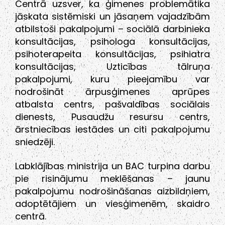
Centrā uzsver, ka ģimenes problemātika
jāskata sistēmiski un jāsaņem vajadzībām
atbilstoši pakalpojumi – sociālā darbinieka
konsultācijas, psihologa konsultācijas,
psihoterapeita konsultācijas, psihiatra
konsultācijas, Uzticības tālruņa
pakalpojumi, kuru pieejamību var
nodrošināt ārpusģimenes aprūpes
atbalsta centrs, pašvaldības sociālais
dienests, Pusaudžu resursu centrs,
ārstniecības iestādes un citi pakalpojumu
sniedzēji.
Labklājības ministrija un BAC turpina darbu
pie risinājumu meklēšanas – jaunu
pakalpojumu nodrošināšanas aizbildņiem,
adoptētājiem un viesģimenēm, skaidro
centrā.