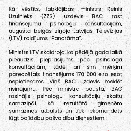
Kā vēstīts, labklājības ministrs Reinis
Uzulnieks (ZZS) uzdevis BAC rast
finansējumu psihologu konsultācijām,
augusta beigās ziņoja Latvijas Televīzijas
(LTV) raidījums “Panorāma”.
Ministrs LTV skaidroja, ka pēdējā gada laikā
pieaudzis pieprasījums pēc psihologa
konsultācijām, tādēļ arī šim mērķim
paredzētais finansējums 170 000 eiro esot
nepietiekams. Viņš BAC uzdevis meklēt
risinājumu. Pēc ministra paustā, BAC
rosinājis psihologu konsultāciju skaitu
samazināt, kā rezultātā ģimenēm
samazinās atbalsts un tiek rekomendēts
lūgt palīdzību pašvaldību dienestiem.