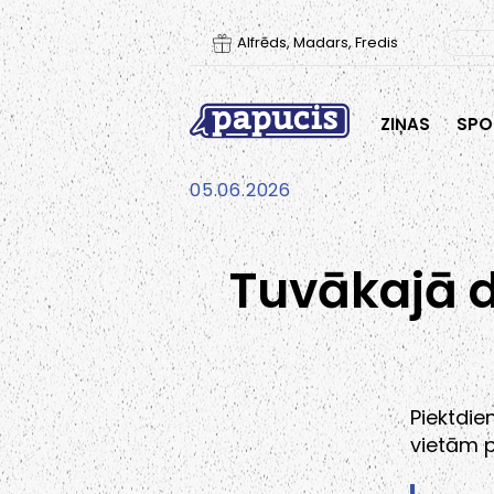
Alfrēds, Madars, Fredis
ZIŅAS
SPO
05.06.2026
Tuvākajā d
Piektdi
vietām p