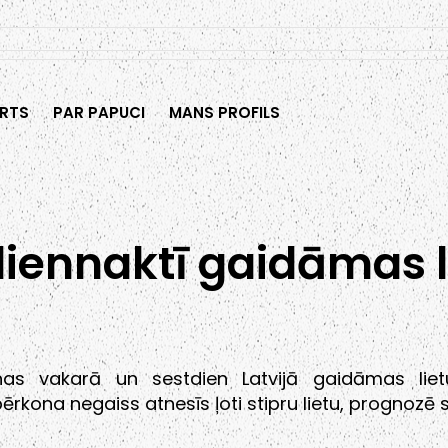
RTS
PAR PAPUCI
MANS PROFILS
iennaktī gaidāmas 
enas vakarā un sestdien Latvijā gaidāmas liet
ērkona negaiss atnesīs ļoti stipru lietu, prognozē si