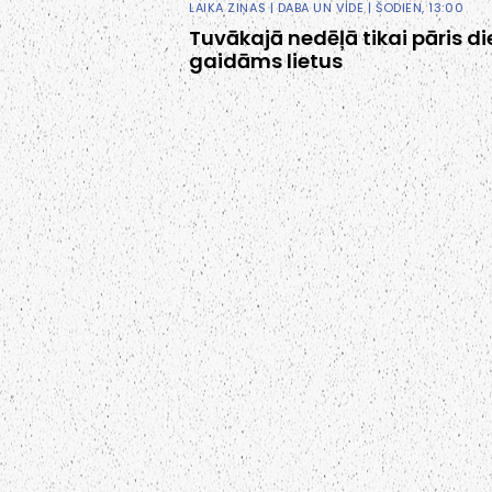
LAIKA ZIŅAS
|
DABA UN VIDE
| ŠODIEN, 13:00
Tuvākajā nedēļā tikai pāris d
gaidāms lietus