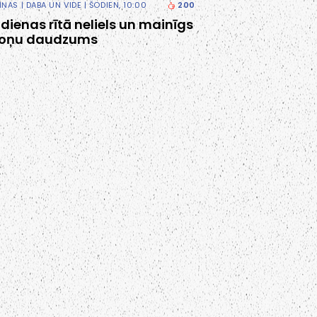
ZIŅAS
|
DABA UN VIDE
| ŠODIEN, 10:00
200
tdienas rītā neliels un mainīgs
oņu daudzums