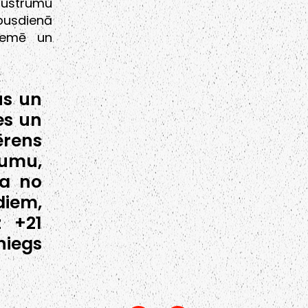
 austrumu
pusdienā
zemē un
us un
es un
rens
umu,
ra no
iem,
z +21
niegs