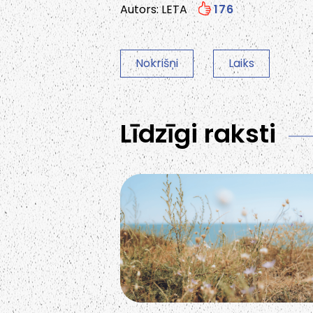
Autors: LETA
176
Nokrišņi
Laiks
Līdzīgi raksti