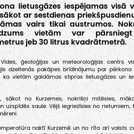
ona lietusgāzes iespējamas visā va
 sākot ar sestdienas priekšpusdienu
āmas vairs tikai austrumos. Nok
dzums vietām var pārsnieg
metrus jeb 30 litrus kvadrātmetrā.
s Vides, ģeoloģijas un meteoroloģijas centrs vis
nājis dzeltenās pakāpes brīdinājumu par pērkona 
, ka vietām gaidāmas stipras lietusgāzes un i
n, sākot no Kurzemes, nokrišņi mitēsies, māk
 uzspīdēs saule. Vējš iegriezīsies no rietumiem, 
 mēreni.
mperatūra naktī Kurzemē un no rīta arī valsts c