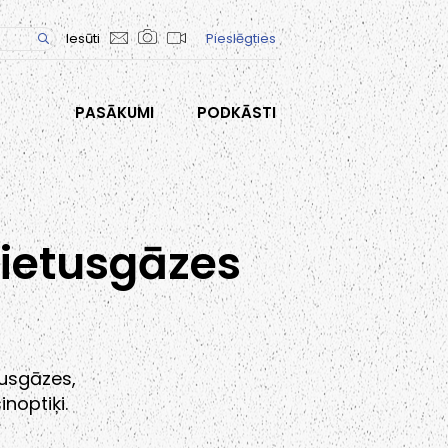
Iesūti
Pieslēgties
PASĀKUMI
PODKĀSTI
lietusgāzes
usgāzes,
noptiķi.