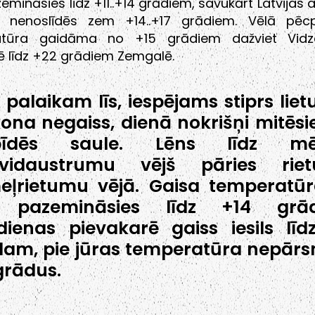
emināsies līdz +11..+14 grādiem, savukārt Latvijas
 nenoslīdēs zem +14..+17 grādiem. Vēlā pēc
atūra gaidāma no +15 grādiem dažviet Vid
ē līdz +22 grādiem Zemgalē.
 palaikam līs, iespējams stiprs liet
ona negaiss, dienā nokrišņi mitēsi
pīdēs saule. Lēns līdz mē
nvidaustrumu vējš pāries riet
eļrietumu vējā. Gaisa temperatū
a pazemināsies līdz +14 grād
dienas pievakarē gaiss iesils līd
am, pie jūras temperatūra nepārs
grādus.