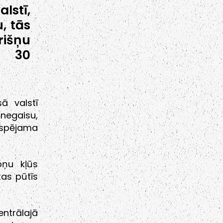
lstī,
, tās
rišņu
t 30
ā valstī
negaisu,
espējama
oņu kļūs
tas pūtīs
entrālajā