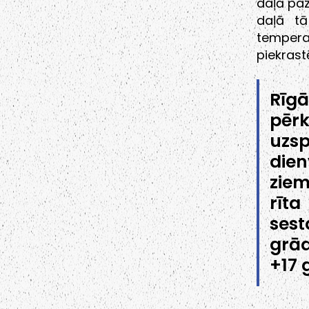
daļā paz
daļā tā
temper
piekrast
Rīgā
pērk
uzs
die
ziem
rīt
sest
grād
+17 