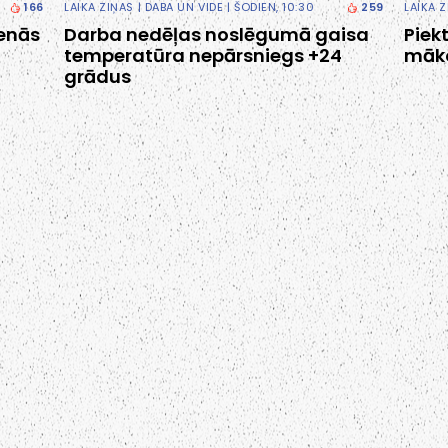
166
LAIKA ZIŅAS
|
DABA UN VIDE
| ŠODIEN, 10:30
259
LAIKA 
ienās
Darba nedēļas noslēgumā gaisa
Piek
temperatūra nepārsniegs +24
māk
grādus