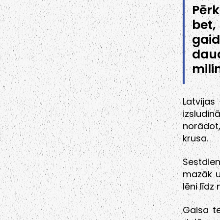
Pērk
bet,
gaid
dau
mili
Latvija
izsludi
norādot
krusa.
Sestdie
mazāk un
lēni līdz
Gaisa te