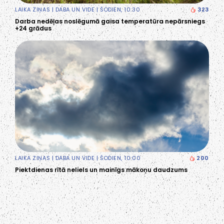
LAIKA ZIŅAS
|
DABA UN VIDE
| ŠODIEN, 10:30
323
Darba nedēļas noslēgumā gaisa temperatūra nepārsniegs
+24 grādus
LAIKA ZIŅAS
|
DABA UN VIDE
| ŠODIEN, 10:00
200
Piektdienas rītā neliels un mainīgs mākoņu daudzums