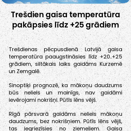
Trešdien gaisa temperatūra
pakāpsies līdz +25 grādiem
Trešdienas pēcpusdienā Latvijā gaisa
temperatūra paaugstināsies līdz +20..+25
grādiem, siltākais laiks gaidāms Kurzemē
un Zemgalē.
Sinoptiķi prognozē, ka mākoņu daudzums
būs neliels un mainīgs, nav gaidāmi
ievērojami nokrišņi. Pūtīs lēns vējš.
Rīgā pārsvarā gaidāms neliels mākoņu
daudzums, bez nokrišņiem. Pūtīs lēns vējš,
tas iegriezīsies no ziemeļiem. Gaisa