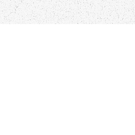
LIEPĀJA,LV-3401, LATVIJA
KONTAKTI
INFO@PAPUCIS.LV
28 555 801
SEKO MUMS
FACEBOOK
INSTAGRAM
TWITTER
TIKTOK
Kādu saturu Tu gribētu redzēt lai mēs