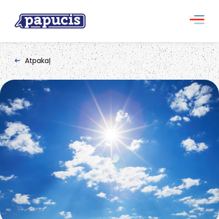
Atpakaļ