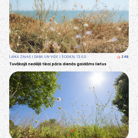
LAIKA ZIŅAS
|
DABA UN VIDE
| ŠODIEN, 13:00
246
Tuvākajā nedēļā tikai pāris dienās gaidāms lietus