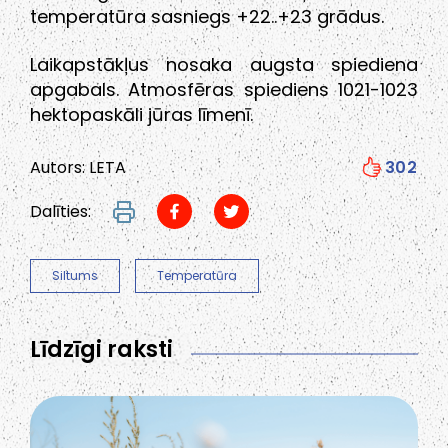
temperatūra sasniegs +22..+23 grādus.
Laikapstākļus nosaka augsta spiediena
apgabals. Atmosfēras spiediens 1021-1023
hektopaskāli jūras līmenī.
Autors: LETA
302
Dalīties:
Siltums
Temperatūra
Līdzīgi raksti