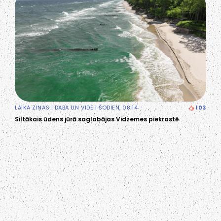
LAIKA ZIŅAS
|
DABA UN VIDE
| ŠODIEN, 08:14
103
Siltākais ūdens jūrā saglabājas Vidzemes piekrastē