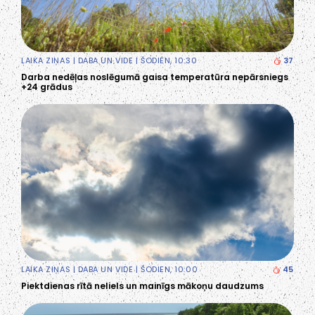
LAIKA ZIŅAS
|
DABA UN VIDE
| ŠODIEN, 10:30
37
Darba nedēļas noslēgumā gaisa temperatūra nepārsniegs
+24 grādus
LAIKA ZIŅAS
|
DABA UN VIDE
| ŠODIEN, 10:00
45
Piektdienas rītā neliels un mainīgs mākoņu daudzums