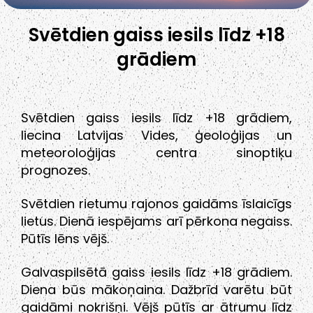
Svētdien gaiss iesils līdz +18
grādiem
Svētdien gaiss iesils līdz +18 grādiem,
liecina Latvijas Vides, ģeoloģijas un
meteoroloģijas centra sinoptiķu
prognozes.
Svētdien rietumu rajonos gaidāms īslaicīgs
lietus. Dienā iespējams arī pērkona negaiss.
Pūtīs lēns vējš.
Galvaspilsētā gaiss iesils līdz +18 grādiem.
Diena būs mākoņaina. Dažbrīd varētu būt
gaidāmi nokrišņi. Vējš pūtīs ar ātrumu līdz