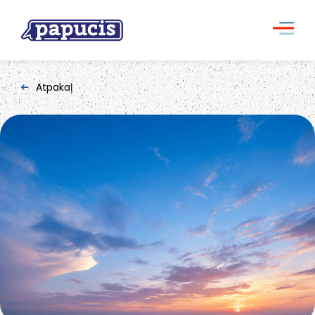
Atpakaļ