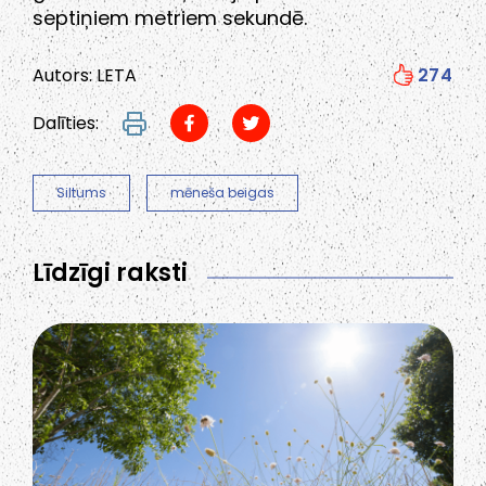
septiņiem metriem sekundē.
Autors: LETA
274
Dalīties:
Siltums
mēneša beigas
Līdzīgi raksti