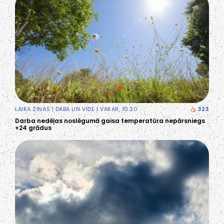
LAIKA ZIŅAS
|
DABA UN VIDE
| VAKAR, 10:30
323
Darba nedēļas noslēgumā gaisa temperatūra nepārsniegs
+24 grādus