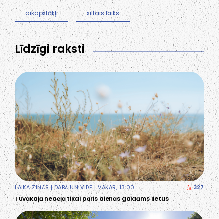
aikapstākļi
siltais laiks
Līdzīgi raksti
LAIKA ZIŅAS
|
DABA UN VIDE
| VAKAR, 13:00
327
Tuvākajā nedēļā tikai pāris dienās gaidāms lietus