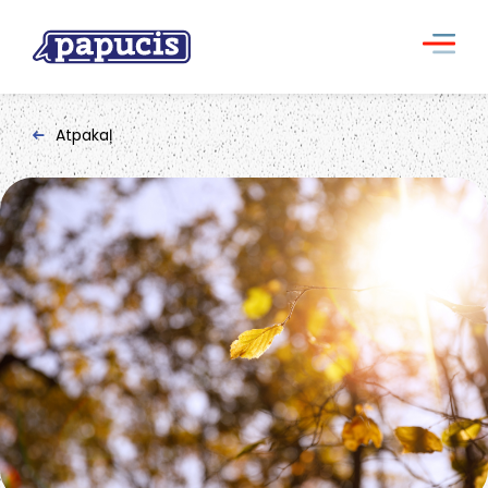
Atpakaļ