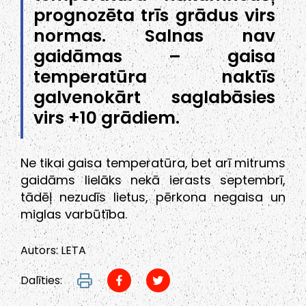
prognozēta trīs grādus virs
normas. Salnas nav
gaidāmas – gaisa
temperatūra naktīs
galvenokārt saglabāsies
virs +10 grādiem.
Ne tikai gaisa temperatūra, bet arī mitrums
gaidāms lielāks nekā ierasts septembrī,
tādēļ nezudīs lietus, pērkona negaisa un
miglas varbūtība.
Autors: LETA
Dalīties: