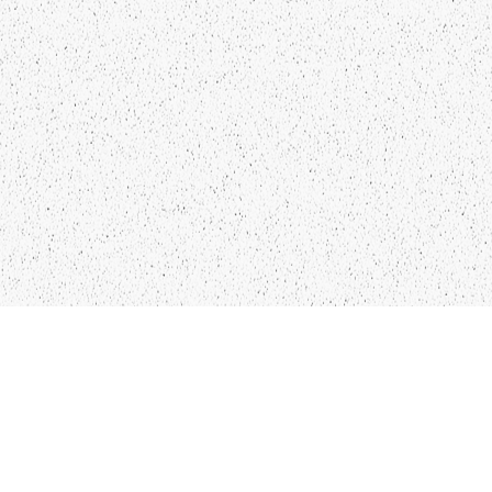
LIEPĀJA,LV-3401, LATVIJA
KONTAKTI
INFO@PAPUCIS.LV