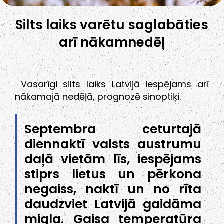
Silts laiks varētu saglabāties
arī nākamnedēļ
Vasarīgi silts laiks Latvijā iespējams arī
nākamajā nedēļā, prognozē sinoptiķi.
Septembra ceturtajā
diennaktī valsts austrumu
daļā vietām līs, iespējams
stiprs lietus un pērkona
negaiss, naktī un no rīta
daudzviet Latvijā gaidāma
migla. Gaisa temperatūra