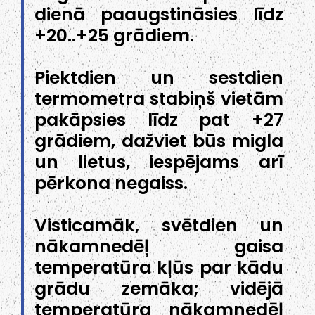
dienā paaugstināsies līdz
+20..+25 grādiem.
Piektdien un sestdien
termometra stabiņš vietām
pakāpsies līdz pat +27
grādiem, dažviet būs migla
un lietus, iespējams arī
pērkona negaiss.
Visticamāk, svētdien un
nākamnedēļ gaisa
temperatūra kļūs par kādu
grādu zemāka; vidējā
temperatūra nākamnedēļ