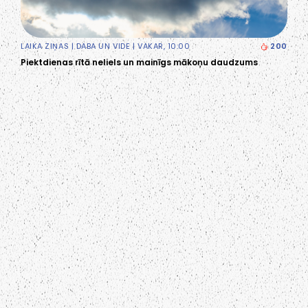
LAIKA ZIŅAS
|
DABA UN VIDE
| VAKAR, 10:00
200
Piektdienas rītā neliels un mainīgs mākoņu daudzums