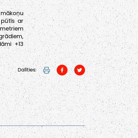
 mākoņu
pūtīs ar
 metriem
grādiem,
dāmi +13
Dalīties: