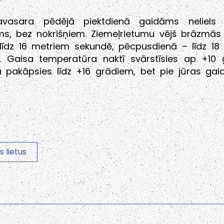
avasara pēdējā piektdienā gaidāms neliels
s, bez nokrišņiem. Ziemeļrietumu vējš brāzmās 
līdz 16 metriem sekundē, pēcpusdienā – līdz 18
. Gaisa temperatūra naktī svārstīsies ap +10 
ā pakāpsies līdz +16 grādiem, bet pie jūras gai
 lietus