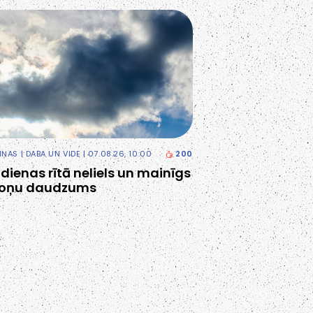
ZIŅAS
|
DABA UN VIDE
| 07.08.26, 10:00
200
tdienas rītā neliels un mainīgs
oņu daudzums