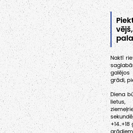
Piek
vēj
pala
Naktī ri
saglabā
galējos
grādi, p
Diena b
lietus
ziemeļr
sekundē
+14..+18
grādiem