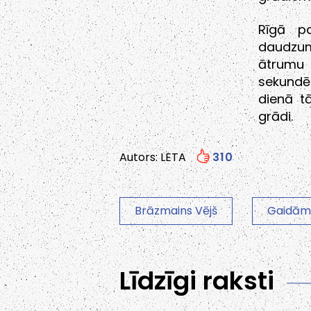
Rīgā p
daudzum
ātrumu 
sekundē
dienā t
grādi.
Autors: LETA
310
Brāzmains Vējš
Gaidāms
Līdzīgi raksti