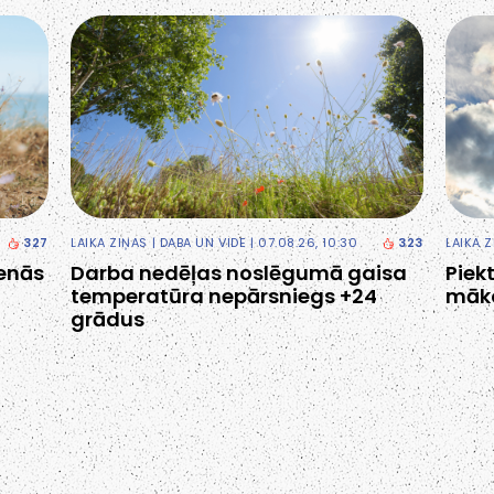
327
LAIKA ZIŅAS
|
DABA UN VIDE
| 07.08.26, 10:30
323
LAIKA 
ienās
Darba nedēļas noslēgumā gaisa
Piek
temperatūra nepārsniegs +24
māk
grādus