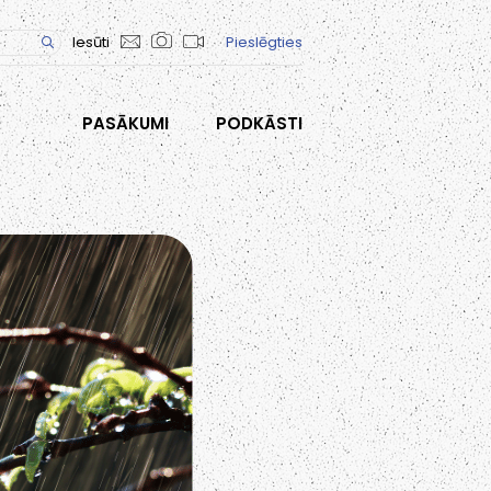
Iesūti
Pieslēgties
PASĀKUMI
PODKĀSTI