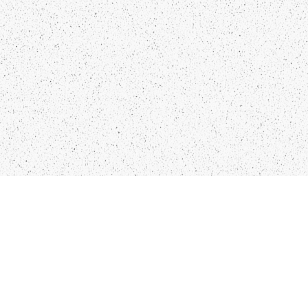
Kādu saturu Tu gribētu redzēt
lai mēs atspoguļojam un
pētām?
Pastāsti mums!