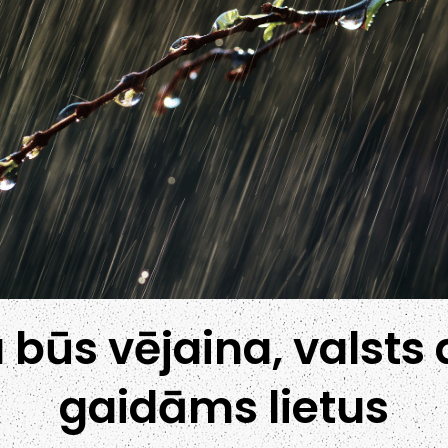
 būs vējaina, valst
gaidāms lietus