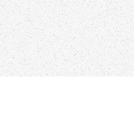
KO
IN
28
LIEPĀJA,LV-3401, LATVIJA