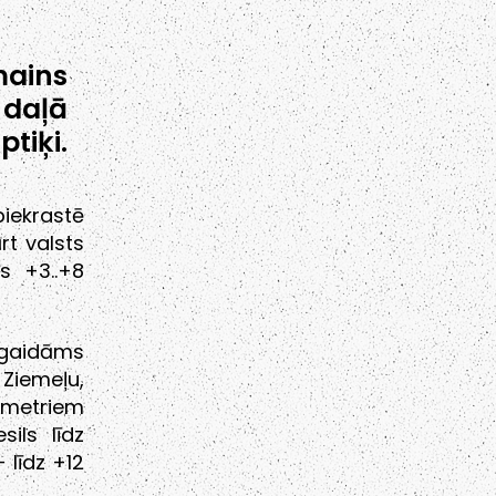
mains
 daļā
tiķi.
piekrastē
t valsts
s +3..+8
 gaidāms
iemeļu,
 metriem
ils līdz
 līdz +12