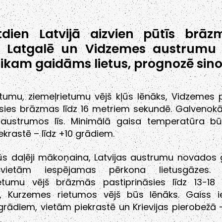
tdien Latvijā aizvien pūtīs brāz
š, Latgalē un Vidzemes austrumu
ikam gaidāms lietus, prognozē sinop
etumu, ziemeļrietumu vējš kļūs lēnāks, Vidzemes 
sies brāzmas līdz 16 metriem sekundē. Galvenokār
 austrumos līs. Minimālā gaisa temperatūra bū
iekrastē – līdz +10 grādiem.
ūs daļēji mākoņaina, Latvijas austrumu novados
, vietām iespējamas pērkona lietusgāzes. Z
ietumu vējš brāzmās pastiprināsies līdz 13-18
, Kurzemes rietumos vējš būs lēnāks. Gaiss ies
 grādiem, vietām piekrastē un Krievijas pierobežā –
.