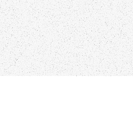
NTAKTI
SEKO MUMS
FO@PAPUCIS.LV
FACEBOOK
 555 801
INSTAGRAM
TWITTER
TIKTOK