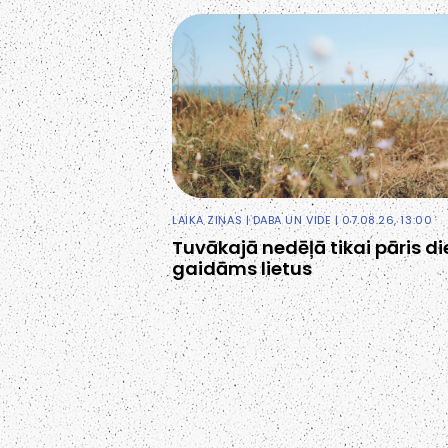
LAIKA ZIŅAS
|
DABA UN VIDE
| 07.08.26, 13:00
Tuvākajā nedēļā tikai pāris d
gaidāms lietus