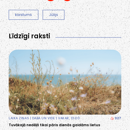
karstums
Jūlijs
Līdzīgi raksti
LAIKA ZIŅAS
|
DABA UN VIDE
| VAKAR, 13:00
327
Tuvākajā nedēļā tikai pāris dienās gaidāms lietus