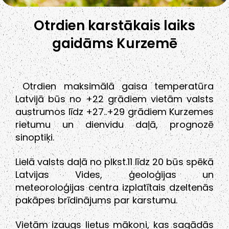
Otrdien karstākais laiks
gaidāms Kurzemē
Otrdien maksimālā gaisa temperatūra
Latvijā būs no +22 grādiem vietām valsts
austrumos līdz +27..+29 grādiem Kurzemes
rietumu un dienvidu daļā, prognozē
sinoptiķi.
Lielā valsts daļā no plkst.11 līdz 20 būs spēkā
Latvijas Vides, ģeoloģijas un
meteoroloģijas centra izplatītais dzeltenās
pakāpes brīdinājums par karstumu.
Vietām izaugs lietus mākoņi, kas sagādās