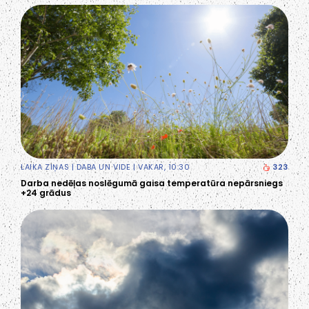
LAIKA ZIŅAS
|
DABA UN VIDE
| VAKAR, 10:30
323
Darba nedēļas noslēgumā gaisa temperatūra nepārsniegs
+24 grādus