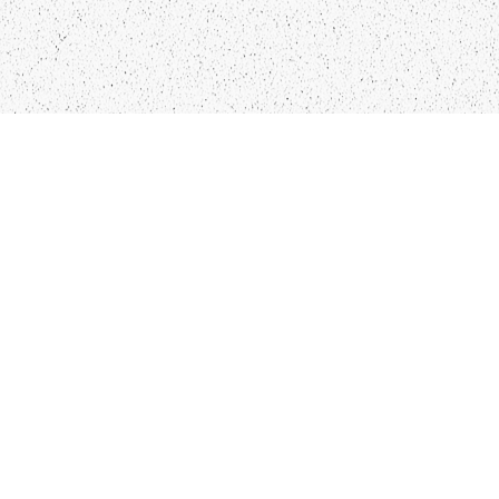
LIEPĀJA,LV-3401, LATVIJA
KONTAKTI
INFO@PAPUCIS.LV
28 555 801
SEKO MUMS
FACEBOOK
INSTAGRAM
TWITTER
TIKTOK