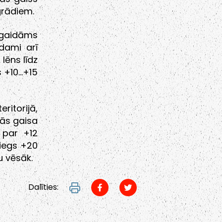
 grādiem.
 gaidāms
dami arī
lēns līdz
 +10…+15
ritorijā,
nās gaisa
 par +12
iegs +20
u vēsāk.
Dalīties: