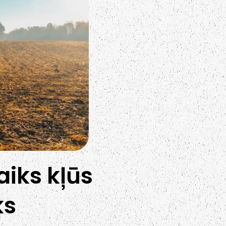
iks kļūs
ks