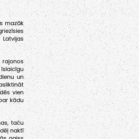
ūs mazāk
riezīsies
Latvijas
u rajonos
īslaicīgu
mdienu un
liktināt
dēs vien
 par kādu
nas, taču
dēļ naktī
dās gaiss