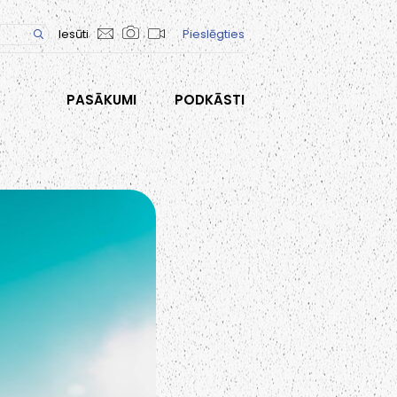
Iesūti
Pieslēgties
PASĀKUMI
PODKĀSTI