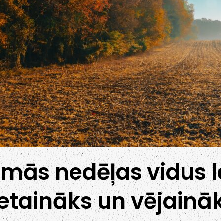
mās nedēļas vidus la
ietaināks un vējainā