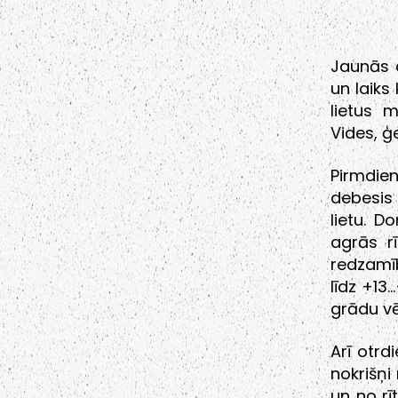
Jaunās 
un laiks
lietus 
Vides, ģ
Pirmdien
debesis 
lietu. D
agrās r
redzamī
līdz +13
grādu vē
Arī otrd
nokrišņi
un no rī