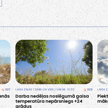
327
LAIKA ZIŅAS
|
DABA UN VIDE
| VAKAR, 10:30
323
LAIKA 
ienās
Darba nedēļas noslēgumā gaisa
Piek
temperatūra nepārsniegs +24
māk
grādus