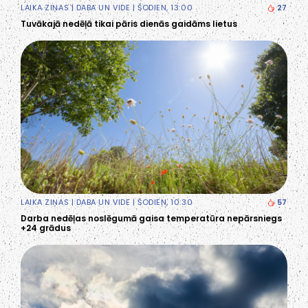
LAIKA ZIŅAS
|
DABA UN VIDE
| ŠODIEN, 13:00
27
Tuvākajā nedēļā tikai pāris dienās gaidāms lietus
LAIKA ZIŅAS
|
DABA UN VIDE
| ŠODIEN, 10:30
57
Darba nedēļas noslēgumā gaisa temperatūra nepārsniegs
+24 grādus