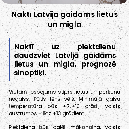
Naktī Latvijā gaidāms lietus
un migla
Naktī uz piektdienu
daudzviet Latvijā gaidāms
lietus un migla, prognozē
sinoptiķi.
Vietām iespējams stiprs lietus un pērkona
negaiss. Pūtīs lēns vējš. Minimālā gaisa
temperatūra būs +7..+10 grādi, valsts
austrumos – līdz +13 grādiem.
Piektdiena būs daļēji mākoņaina, valsts