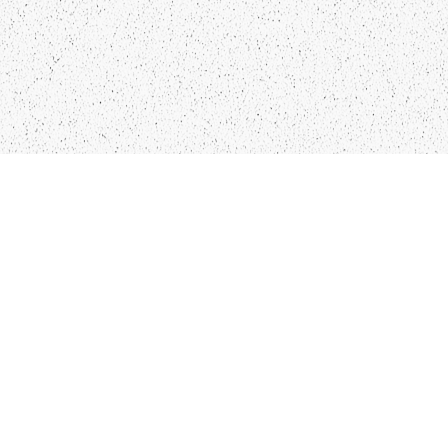
LIEPĀJA,LV-3401, LATVIJA
KONTAKTI
INFO@PAPUCIS.LV
28 555 801
SEKO MUMS
FACEBOOK
INSTAGRAM
TWITTER