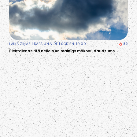
LAIKA ZIŅAS
|
DABA UN VIDE
| ŠODIEN, 10:00
89
Piektdienas rītā neliels un mainīgs mākoņu daudzums