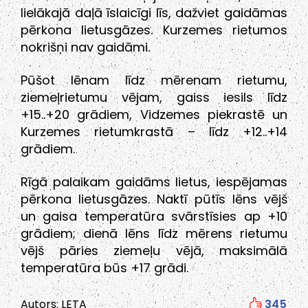
lielākajā daļā īslaicīgi līs, dažviet gaidāmas
pērkona lietusgāzes. Kurzemes rietumos
nokrišņi nav gaidāmi.
Pūšot lēnam līdz mērenam rietumu,
ziemeļrietumu vējam, gaiss iesils līdz
+15..+20 grādiem, Vidzemes piekrastē un
Kurzemes rietumkrastā – līdz +12..+14
grādiem.
Rīgā palaikam gaidāms lietus, iespējamas
pērkona lietusgāzes. Naktī pūtīs lēns vējš
un gaisa temperatūra svārstīsies ap +10
grādiem; dienā lēns līdz mērens rietumu
vējš pāries ziemeļu vējā, maksimālā
temperatūra būs +17 grādi.
Autors: LETA
345