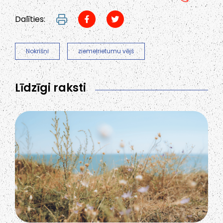
Dalīties:
Nokrišņi
ziemeļrietumu vējš
Līdzīgi raksti