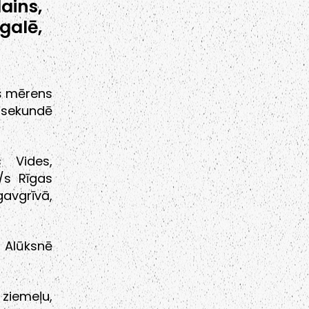
ains,
galē,
ūš mērens
m sekundē
s Vides,
/s Rīgas
avgrīvā,
m Alūksnē
iemeļu,