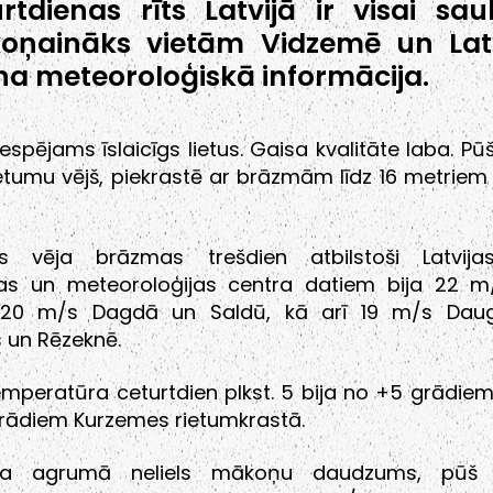
rtdienas rīts Latvijā ir visai saul
oņaināks vietām Vidzemē un Lat
ina meteoroloģiskā informācija.
iespējams īslaicīgs lietus. Gaisa kvalitāte laba. P
etumu vējš, piekrastē ar brāzmām līdz 16 metrie
ās vēja brāzmas trešdien atbilstoši Latvija
jas un meteoroloģijas centra datiem bija 22 m
 20 m/s Dagdā un Saldū, kā arī 19 m/s Daug
s un Rēzeknē.
mperatūra ceturtdien plkst. 5 bija no +5 grādie
 grādiem Kurzemes rietumkrastā.
īta agrumā neliels mākoņu daudzums, pūš z