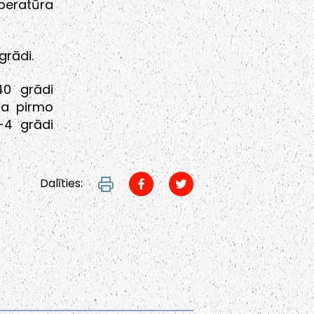
peratūra
grādi.
40 grādi
ta pirmo
-4 grādi
Dalīties: