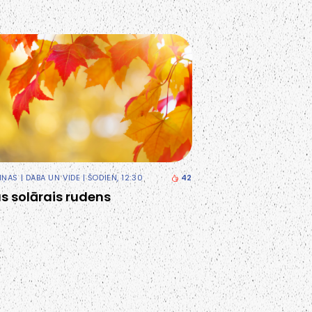
ZIŅAS
|
DABA UN VIDE
| ŠODIEN, 12:30
42
s solārais rudens