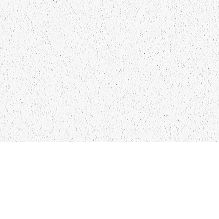
KO
IN
28
LIEPĀJA,LV-3401, LATVIJA