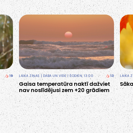
19
LAIKA ZIŅAS
|
DABA UN VIDE
| ŠODIEN, 13:00
13
LAIKA 
Gaisa temperatūra naktī dažviet
Sāka
nav noslīdējusi zem +20 grādiem