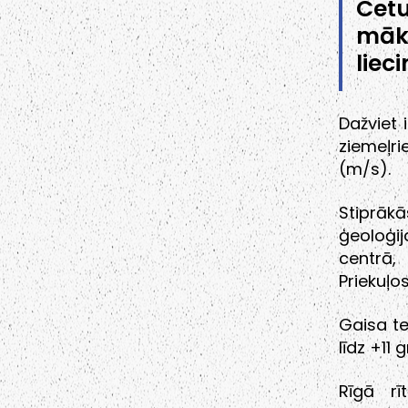
Cetu
māk
liec
Dažviet 
ziemeļri
(m/s).
Stiprāk
ģeoloģi
centrā,
Priekuļo
Gaisa te
līdz +11
Rīgā r