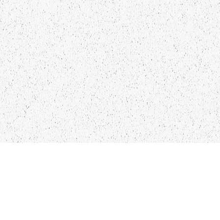
NTAKTI
SEKO MUMS
FO@PAPUCIS.LV
FACEBOOK
 555 801
INSTAGRAM
TWITTER