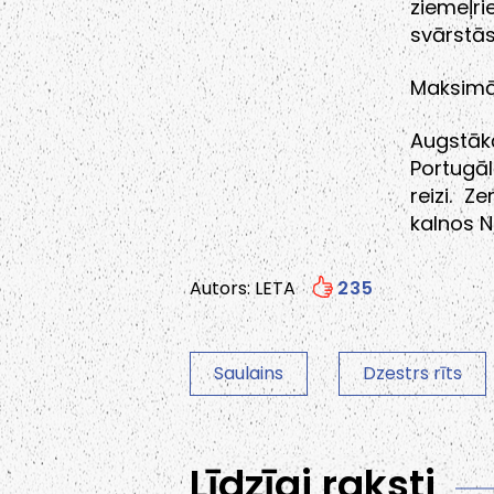
ziemeļr
svārstās
Maksimāl
Augstāk
Portugā
reizi. 
kalnos N
Autors: LETA
235
Saulains
Dzestrs rīts
Līdzīgi raksti