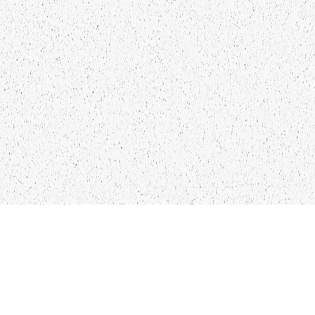
Kādu saturu Tu gribētu redzēt
lai mēs atspoguļojam un
pētām?