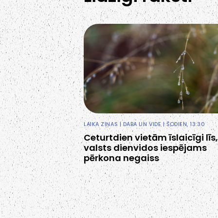
LAIKA ZIŅAS
|
DABA UN VIDE
| ŠODIEN, 13:30
Ceturtdien vietām īslaicīgi līs,
valsts dienvidos iespējams
pērkona negaiss