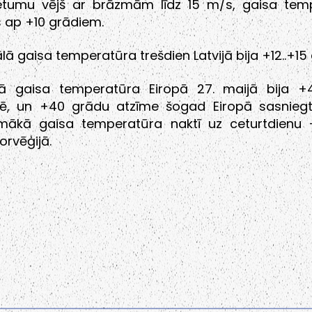
ietumu vējš ar brāzmām līdz 15 m/s, gaisa tem
 ap +10 grādiem.
ā gaisa temperatūra trešdien Latvijā bija +12..+15 
ā gaisa temperatūra Eiropā 27. maijā bija +
lē, un +40 grādu atzīme šogad Eiropā sasnieg
Zemākā gaisa temperatūra naktī uz ceturtdienu 
orvēģijā.