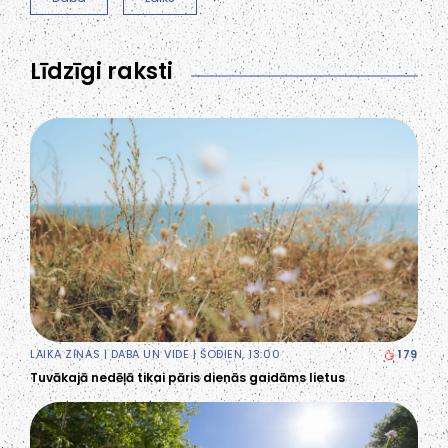
Līdzīgi raksti
LAIKA ZIŅAS
|
DABA UN VIDE
| ŠODIEN, 13:00
179
Tuvākajā nedēļā tikai pāris dienās gaidāms lietus