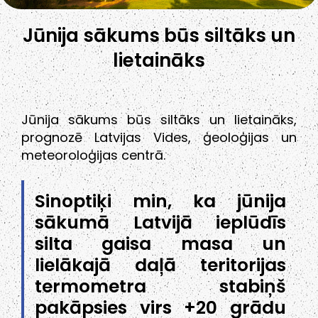
Jūnija sākums būs siltāks un
lietaināks
Jūnija sākums būs siltāks un lietaināks,
prognozē Latvijas Vides, ģeoloģijas un
meteoroloģijas centrā.
Sinoptiķi min, ka jūnija
sākumā Latvijā ieplūdīs
silta gaisa masa un
lielākajā daļā teritorijas
termometra stabiņš
pakāpsies virs +20 grādu