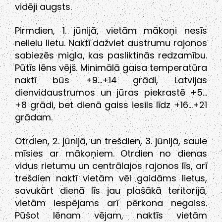
vidēji augsts.
Pirmdien, 1. jūnijā, vietām mākoņi nesīs
nelielu lietu. Naktī dažviet austrumu rajonos
sabiezēs migla, kas pasliktinās redzamību.
Pūtīs lēns vējš. Minimālā gaisa temperatūra
naktī būs +9…+14 grādi, Latvijas
dienvidaustrumos un jūras piekrastē +5…
+8 grādi, bet dienā gaiss iesils līdz +16…+21
grādam.
Otrdien, 2. jūnijā, un trešdien, 3. jūnijā, saule
mīsies ar mākoņiem. Otrdien no dienas
vidus rietumu un centrālajos rajonos līs, arī
trešdien naktī vietām vēl gaidāms lietus,
savukārt dienā līs jau plašākā teritorijā,
vietām iespējams arī pērkona negaiss.
Pūšot lēnam vējam, naktīs vietām