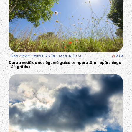
LAIKA ZIŅAS
|
DABA UN VIDE
| ŠODIEN, 10:30
270
Darba nedēļas noslēgumā gaisa temperatūra nepārsniegs
+24 grādus