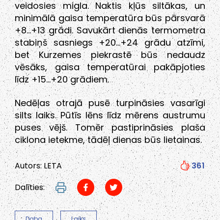
veidosies migla. Naktis kļūs siltākas, un
minimālā gaisa temperatūra būs pārsvarā
+8…+13 grādi. Savukārt dienās termometra
stabiņš sasniegs +20…+24 grādu atzīmi,
bet Kurzemes piekrastē būs nedaudz
vēsāks, gaisa temperatūrai pakāpjoties
līdz +15…+20 grādiem.
Nedēļas otrajā pusē turpināsies vasarīgi
silts laiks. Pūtīs lēns līdz mērens austrumu
puses vējš. Tomēr pastiprināsies plaša
ciklona ietekme, tādēļ dienas būs lietainas.
Autors: LETA
361
Dalīties:
Daba
Laiks