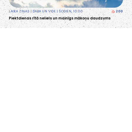
LAIKA ZIŅAS
|
DABA UN VIDE
| ŠODIEN, 10:00
200
Piektdienas rītā neliels un mainīgs mākoņu daudzums
LIEPĀJA,LV-3401, LATVIJA
KONTAKTI
INFO@PAPUCIS.LV
28 555 801
SEKO MUMS
FACEBOOK
INSTAGRAM
TWITTER