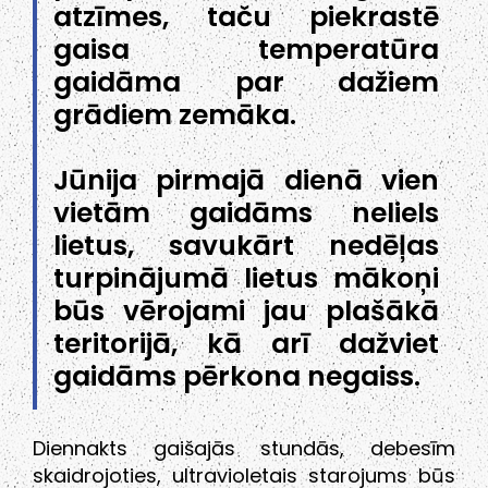
atzīmes, taču piekrastē
gaisa temperatūra
gaidāma par dažiem
grādiem zemāka.
Jūnija pirmajā dienā vien
vietām gaidāms neliels
lietus, savukārt nedēļas
turpinājumā lietus mākoņi
būs vērojami jau plašākā
teritorijā, kā arī dažviet
gaidāms pērkona negaiss.
Diennakts gaišajās stundās, debesīm
skaidrojoties, ultravioletais starojums būs