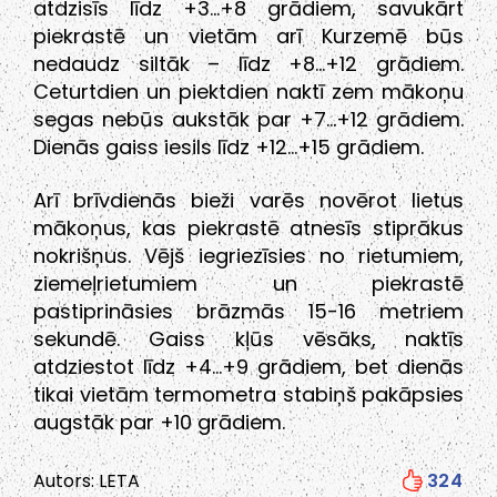
atdzisīs līdz +3…+8 grādiem, savukārt
piekrastē un vietām arī Kurzemē būs
nedaudz siltāk – līdz +8…+12 grādiem.
Ceturtdien un piektdien naktī zem mākoņu
segas nebūs aukstāk par +7…+12 grādiem.
Dienās gaiss iesils līdz +12…+15 grādiem.
Arī brīvdienās bieži varēs novērot lietus
mākoņus, kas piekrastē atnesīs stiprākus
nokrišņus. Vējš iegriezīsies no rietumiem,
ziemeļrietumiem un piekrastē
pastiprināsies brāzmās 15-16 metriem
sekundē. Gaiss kļūs vēsāks, naktīs
atdziestot līdz +4…+9 grādiem, bet dienās
tikai vietām termometra stabiņš pakāpsies
augstāk par +10 grādiem.
Autors: LETA
324