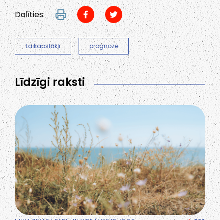
Dalīties:
Laikapstākļi
prognoze
Līdzīgi raksti