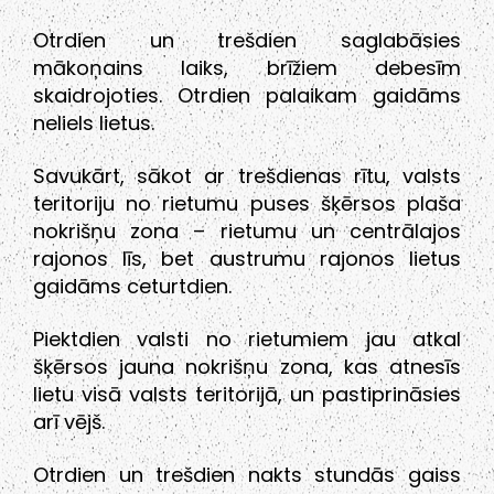
Otrdien un trešdien saglabāsies
mākoņains laiks, brīžiem debesīm
skaidrojoties. Otrdien palaikam gaidāms
neliels lietus.
Savukārt, sākot ar trešdienas rītu, valsts
teritoriju no rietumu puses šķērsos plaša
nokrišņu zona – rietumu un centrālajos
rajonos līs, bet austrumu rajonos lietus
gaidāms ceturtdien.
Piektdien valsti no rietumiem jau atkal
šķērsos jauna nokrišņu zona, kas atnesīs
lietu visā valsts teritorijā, un pastiprināsies
arī vējš.
Otrdien un trešdien nakts stundās gaiss