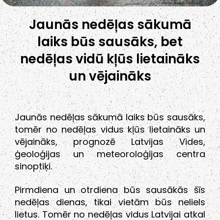
Jaunās nedēļas sākumā
laiks būs sausāks, bet
nedēļas vidū kļūs lietaināks
un vējaināks
Jaunās nedēļas sākumā laiks būs sausāks,
tomēr no nedēļas vidus kļūs lietaināks un
vējaināks, prognozē Latvijas Vides,
ģeoloģijas un meteoroloģijas centra
sinoptiķi.
Pirmdiena un otrdiena būs sausākās šīs
nedēļas dienas, tikai vietām būs neliels
lietus. Tomēr no nedēļas vidus Latvijai atkal