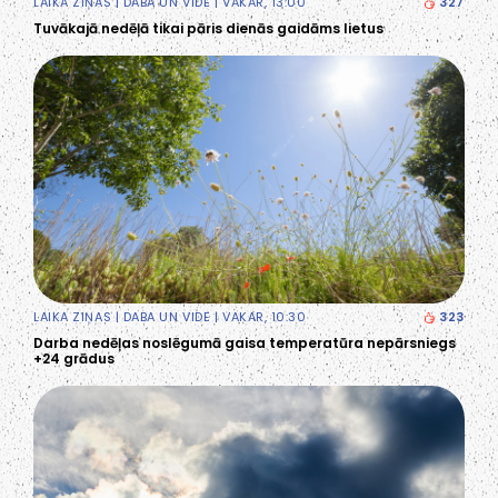
LAIKA ZIŅAS
|
DABA UN VIDE
| VAKAR, 13:00
327
Tuvākajā nedēļā tikai pāris dienās gaidāms lietus
LAIKA ZIŅAS
|
DABA UN VIDE
| VAKAR, 10:30
323
Darba nedēļas noslēgumā gaisa temperatūra nepārsniegs
+24 grādus