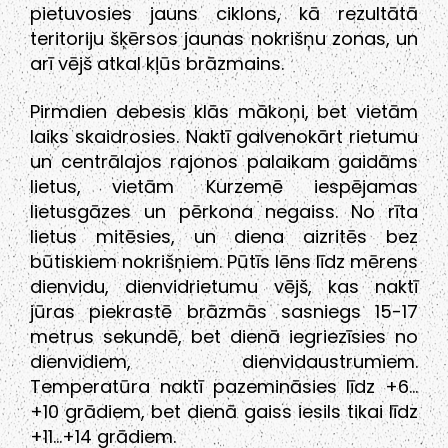
pietuvosies jauns ciklons, kā rezultātā
teritoriju šķērsos jaunas nokrišņu zonas, un
arī vējš atkal kļūs brāzmains.
Pirmdien debesis klās mākoņi, bet vietām
laiks skaidrosies. Naktī galvenokārt rietumu
un centrālajos rajonos palaikam gaidāms
lietus, vietām Kurzemē iespējamas
lietusgāzes un pērkona negaiss. No rīta
lietus mitēsies, un diena aizritēs bez
būtiskiem nokrišņiem. Pūtīs lēns līdz mērens
dienvidu, dienvidrietumu vējš, kas naktī
jūras piekrastē brāzmās sasniegs 15-17
metrus sekundē, bet dienā iegriezīsies no
dienvidiem, dienvidaustrumiem.
Temperatūra naktī pazemināsies līdz +6…
+10 grādiem, bet dienā gaiss iesils tikai līdz
+11…+14 grādiem.