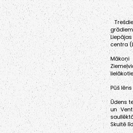
Trešdie
grādiem
Liepājas
centra (
Mākoņi 
Ziemeļvi
lielākoti
Pūš lēns
Ūdens te
un Vent
saullēkt
Skultē l