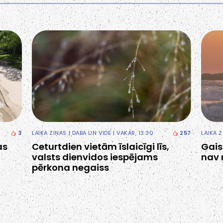
3
LAIKA ZIŅAS
|
DABA UN VIDE
| VAKAR, 13:30
257
LAIKA 
as
Ceturtdien vietām īslaicīgi līs,
Gais
valsts dienvidos iespējams
nav 
pērkona negaiss