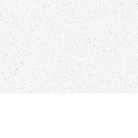
NTAKTI
SEKO MUMS
FO@PAPUCIS.LV
FACEBOOK
 555 801
INSTAGRAM
TWITTER