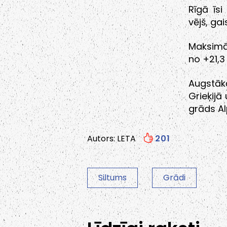
Rīgā īs
vējš, ga
Maksimā
no +21,3
Augstāk
Grieķijā
grāds Al
Autors: LETA
201
Siltums
Grādi