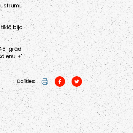
austrumu
klā bija
45 grādi
šdienu +1
Dalīties: