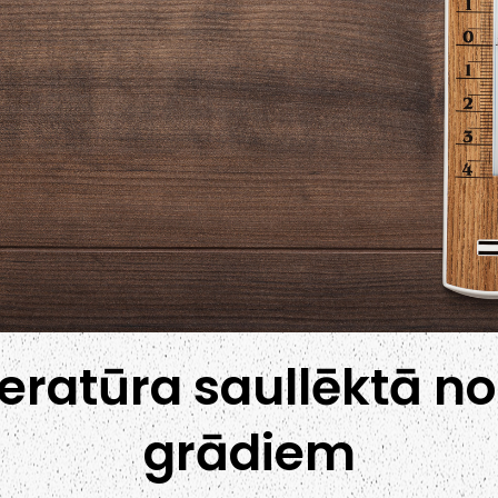
ratūra saullēktā no 
grādiem