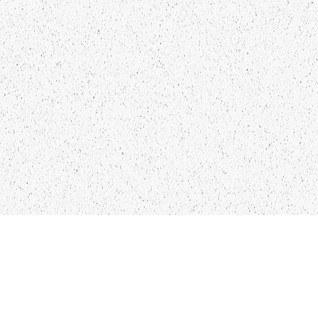
Kādu saturu Tu gribētu redzēt
lai mēs atspoguļojam un
pētām?