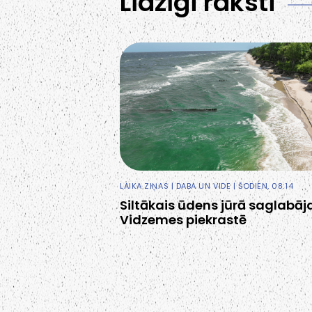
Līdzīgi raksti
LAIKA ZIŅAS
|
DABA UN VIDE
| ŠODIEN, 08:14
Siltākais ūdens jūrā saglabāj
Vidzemes piekrastē