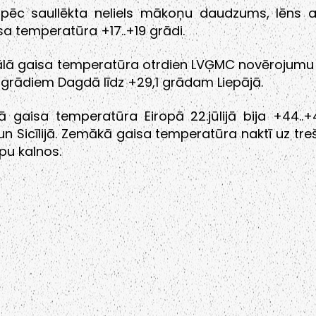
i pēc saullēkta neliels mākoņu daudzums, lēns 
isa temperatūra +17..+19 grādi.
lā gaisa temperatūra otrdien LVĢMC novērojumu tī
 grādiem Dagdā līdz +29,1 grādam Liepājā.
ā gaisa temperatūra Eiropā 22.jūlijā bija +44..+
 un Sicīlijā. Zemākā gaisa temperatūra naktī uz tre
pu kalnos.