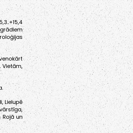
3..+15,4
 grādiem
roloģijas
venokārt
. Vietām,
a.
, Lielupē
ārstīga,
m Rojā un