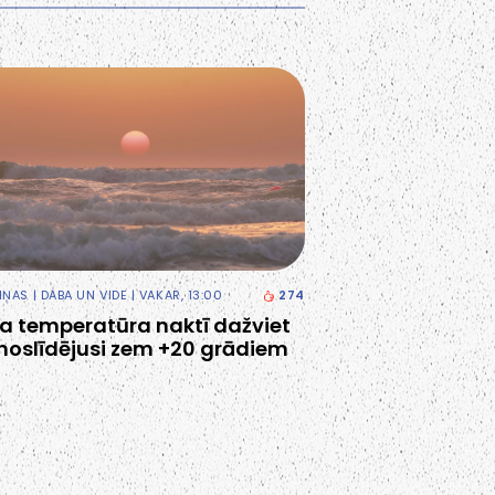
ZIŅAS
|
DABA UN VIDE
| VAKAR, 13:00
274
a temperatūra naktī dažviet
noslīdējusi zem +20 grādiem