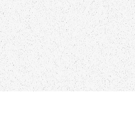
KO
IN
28
LIEPĀJA,LV-3401, LATVIJA