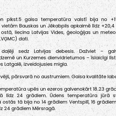
n plkst.5 gaisa temperatūra valstī bija no +15,
 vietām Bauskas un Jēkabpils apkaimē līdz +20,4
 ostā, liecina Latvijas Vides, ģeoloģijas un meteo
LVĢMC) dati.
daļēji sedz Latvijas debesis. Dažviet – gal
dzemē un Kurzemes dienvidrietumos – īslaicīgi līst
es Latgalē, izveidojusies migla.
 vējš, pārsvarā no austrumiem. Gaisa kvalitāte lab
mperatūra upēs un ezeros galvenokārt 18..23 grādi
ā līdz 24 grādiem. Ūdens temperatūra jūrā sv
ā ostās tā bija no 14 grādiem Ventspilī, 16 grādie
īdz 24 grādiem Mērsragā.