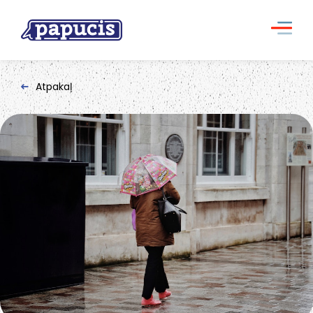
Atpakaļ