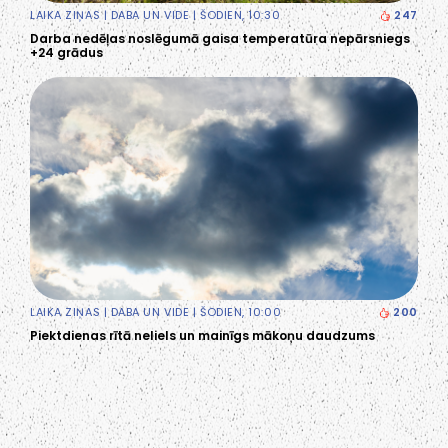
LAIKA ZIŅAS
|
DABA UN VIDE
| ŠODIEN, 10:30
247
Darba nedēļas noslēgumā gaisa temperatūra nepārsniegs
+24 grādus
LAIKA ZIŅAS
|
DABA UN VIDE
| ŠODIEN, 10:00
200
Piektdienas rītā neliels un mainīgs mākoņu daudzums