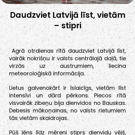
Daudzviet Latvijā līst, vietām
– stipri
Agrā otrdienas rītā daudzviet Latvijā līst,
vairāk nokrišņu ir valsts centrālajā daļā, tie
virzās uz austrumiem, liecina
meteoroloģiskā informācija.
Lietus galvenokārt ir īslaicīgs, vietām līst
intensīvi un dārd pērkons. Piecos rītā
visvairāk zibeņu bija dienvidos no Bauskas.
Debesis mākoņainas, no valsts rietumiem
tās vietām skaidrojas.
Pūš lēns līdz mēreni stiprs dienvidu vējš,