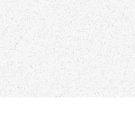
LIEPĀJA,LV-3401, LATVIJA