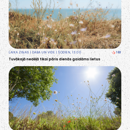
LAIKA ZIŅAS
|
DABA UN VIDE
| ŠODIEN, 13:00
161
Tuvākajā nedēļā tikai pāris dienās gaidāms lietus