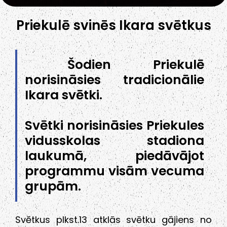
Priekulē svinēs Ikara svētkus
Šodien Priekulē
norisināsies tradicionālie
Ikara svētki.
Svētki norisināsies Priekules
vidusskolas stadiona
laukumā, piedāvājot
programmu visām vecuma
grupām.
Svētkus plkst.13 atklās svētku gājiens no