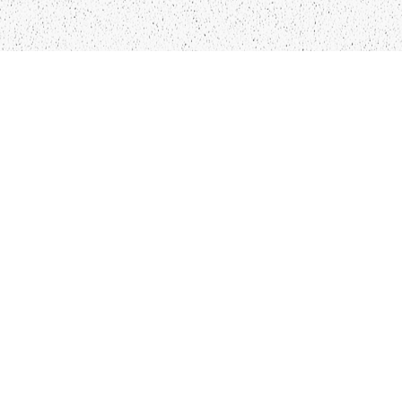
LIEPĀJA,LV-3401, LATVIJA
KONTAKTI
INFO@PAPUCIS.LV
28 555 801
SEKO MUMS
FACEBOOK
INSTAGRAM
TWITTER
TIKTOK
Kādu saturu Tu gribētu redzēt lai mēs
atspoguļojam un pētām?