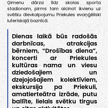
Ģimenu dārza līdz skolas sporta
stadionam, pirms tam aicinot ikvienu uz
svētku dievkalpojumu Priekules evaņģēliski
luteriskajā baznīcā.
Dienas laikā būs radošās
darbnīcas, atrakcijas
bērniem, “Drošības diena”,
koncerti ar Priekules
kultūras nama un viesu
dziedošajiem un
dzejojošajiem kolektīviem,
ekskursija pa Priekuli,
amatierteātra izrāde, putu
ballīte, lielais svētku tirgus