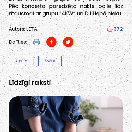
Pēc koncerta paredzēta nakts balle līdz
rītausmai ar grupu “4KW” un DJ Liepājnieku.
Autors: LETA
372
Dalīties:
Atpūta
Svētki
Līdzīgi raksti