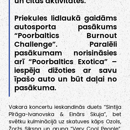
un citas aktivitātes.
Priekules lidlaukā gaidāms
autosporta pasākums
“Poorbaltics Burnout
Challenge”. Paralēli
pasākumam norisināsies
arī “Poorbaltics Exotica” –
iespēja dižoties ar savu
īpašo auto un būt daļai no
pasākuma.
Vakara koncertu ieskandinās duets “Sintija
Pīrāga-Ivanovska & Einārs Skuja”, bet
svētku kulminācijā uz skatuves kāps Ozols,
Žoržs Siksna un grupa “Very Cool People”.