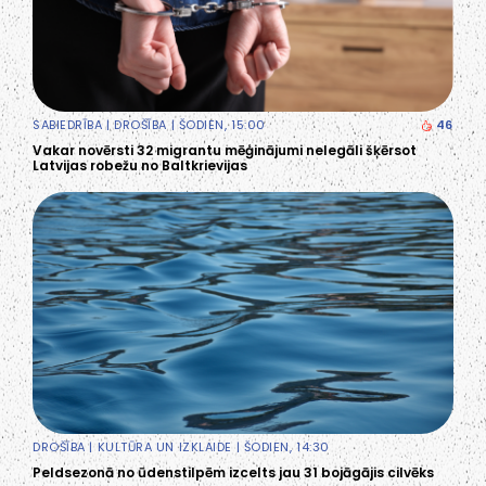
SABIEDRĪBA
|
DROŠĪBA
| ŠODIEN, 15:00
46
Vakar novērsti 32 migrantu mēģinājumi nelegāli šķērsot
Latvijas robežu no Baltkrievijas
DROŠĪBA
|
KULTŪRA UN IZKLAIDE
| ŠODIEN, 14:30
Peldsezonā no ūdenstilpēm izcelts jau 31 bojāgājis cilvēks