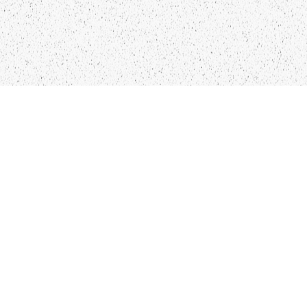
LIEPĀJA,LV-3401, LATVIJA
KONTAKTI
INFO@PAPUCIS.LV
28 555 801
SEKO MUMS
FACEBOOK
INSTAGRAM
TWITTER
TIKTOK