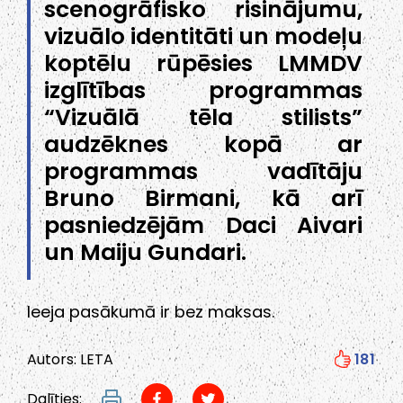
scenogrāfisko risinājumu,
vizuālo identitāti un modeļu
koptēlu rūpēsies LMMDV
izglītības programmas
“Vizuālā tēla stilists”
audzēknes kopā ar
programmas vadītāju
Bruno Birmani, kā arī
pasniedzējām Daci Aivari
un Maiju Gundari.
Ieeja pasākumā ir bez maksas.
Autors: LETA
181
Dalīties: