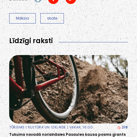
Māksla
skate
Līdzīgi raksti
TŪRISMS
|
KULTŪRA UN IZKLAIDE
| VAKAR, 16:00
218
Tukuma novadā norisināsies Pasaules kausa posms grants