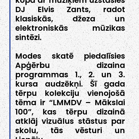
kopā ar mūziķiem uzstāsies
DJ Elvis Zants, radot
klasiskās, džeza un
elektroniskās mūzikas
sintēzi.
Modes skatē piedalīsies
Apģērbu dizaina
programmas 1., 2. un 3.
kursa audzēkņi. Šī gada
tērpu kolekciju vienojošā
tēma ir “LMMDV – Mākslai
100”, kas tērpu dizainā
atklāj vizuālus stāstus par
skolu, tās vēsturi un