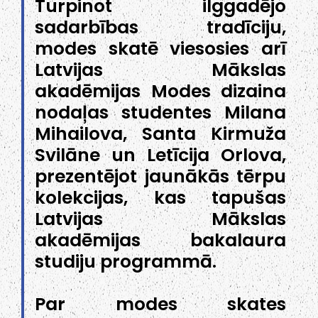
Turpinot ilggadējo
sadarbības tradīciju,
modes skatē viesosies arī
Latvijas Mākslas
akadēmijas Modes dizaina
nodaļas studentes Milana
Mihailova, Santa Kirmuža
Svilāne un Letīcija Orlova,
prezentējot jaunākās tērpu
kolekcijas, kas tapušas
Latvijas Mākslas
akadēmijas bakalaura
studiju programmā.
Par modes skates