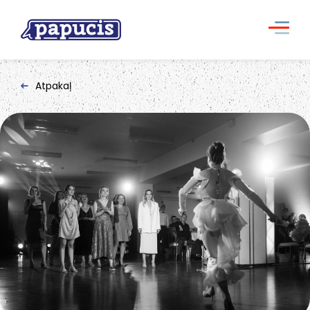
Atpakaļ