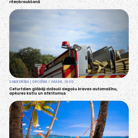
riteņbraukšanā
SABIEDRĪBA
|
DROŠĪBA
| VAKAR, 14:30
Ceturtdien glābēji dzēsuši degošu kravas automašīnu,
apkures katlu un atkritumus