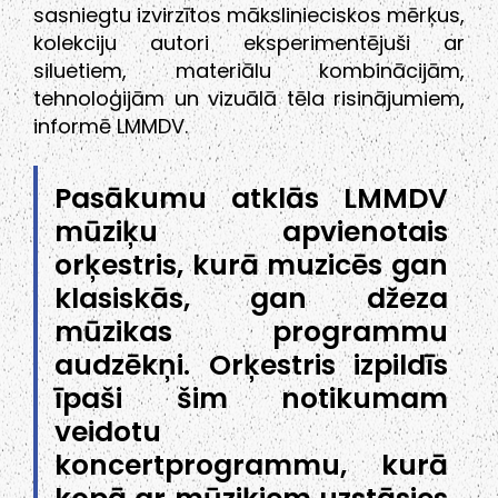
sasniegtu izvirzītos mākslinieciskos mērķus,
kolekciju autori eksperimentējuši ar
siluetiem, materiālu kombinācijām,
tehnoloģijām un vizuālā tēla risinājumiem,
informē LMMDV.
Pasākumu atklās LMMDV
mūziķu apvienotais
orķestris, kurā muzicēs gan
klasiskās, gan džeza
mūzikas programmu
audzēkņi. Orķestris izpildīs
īpaši šim notikumam
veidotu
koncertprogrammu, kurā