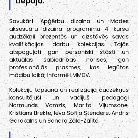
Liepāju.
Savukārt Apģērbu dizaina un Modes
aksesuāru dizaina programmu 4. kursa
audzēkņii prezentēs un aizstāvēs savas
kvalifikācijas darbu kolekcijas. Tajās
atspoguļoti gan personiski stāsti un
aktuālas sabiedrības norises, gan
profesionālās prasmes, kas iegūtas
mācību laikā, informē LMMDV.
Kolekciju tapšanā un realizācijā audzēkņus
konsultējuši un vadījuši pedagogi
Normunds Vamzis, Marita Viļumsone,
Kristians Brekte, Ieva Sofija Stendere, Andris
Garokalns un Sandra Zāle-Zālīte.