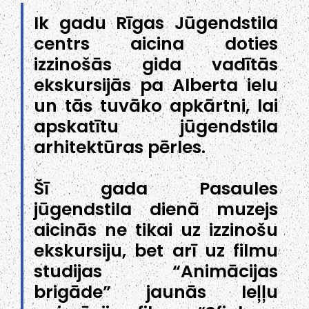
Ik gadu Rīgas Jūgendstila
centrs aicina doties
izzinošās gida vadītās
ekskursijās pa Alberta ielu
un tās tuvāko apkārtni, lai
apskatītu jūgendstila
arhitektūras pērles.
Šī gada Pasaules
jūgendstila dienā muzejs
aicinās ne tikai uz izzinošu
ekskursiju, bet arī uz filmu
studijas “Animācijas
brigāde” jaunās leļļu