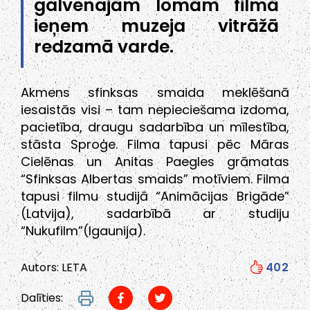
galvenajām lomām filmā
ieņem muzeja vitrāžā
redzamā varde.
Akmens sfinksas smaida meklēšanā
iesaistās visi – tam nepieciešama izdoma,
pacietība, draugu sadarbība un mīlestība,
stāsta Sproģe. Filma tapusi pēc Māras
Cielēnas un Anitas Paegles grāmatas
“Sfinksas Albertas smaids” motīviem. Filma
tapusi filmu studijā “Animācijas Brigāde”
(Latvija), sadarbībā ar studiju
“Nukufilm”(Igaunija).
Autors: LETA
402
Dalīties: