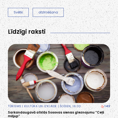
Svētki
atzīmēšana
Līdzīgi raksti
TŪRISMS
|
KULTŪRA UN IZKLAIDE
| ŠODIEN, 16:00
143
Sarkandaugavā atklās Sosovas sienas gleznojumu “Ceļš
mājup”