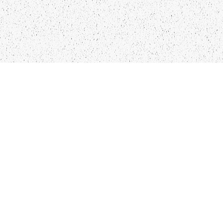
LIEPĀJA,LV-3401, LATVIJA
KONTAKTI
INFO@PAPUCIS.LV
28 555 801
SEKO MUMS
FACEBOOK
INSTAGRAM
TWITTER
TIKTOK