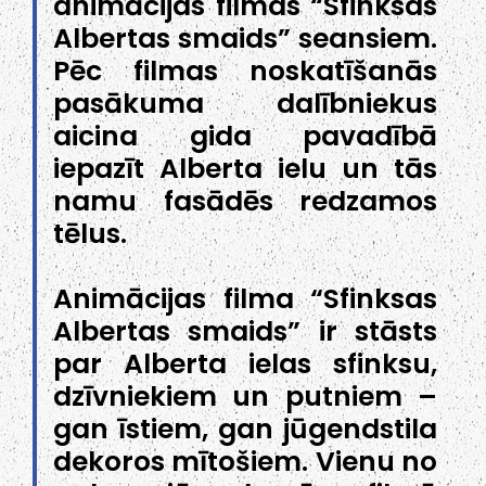
animācijas filmas “Sfinksas
Albertas smaids” seansiem.
Pēc filmas noskatīšanās
pasākuma dalībniekus
aicina gida pavadībā
iepazīt Alberta ielu un tās
namu fasādēs redzamos
tēlus.
Animācijas filma “Sfinksas
Albertas smaids” ir stāsts
par Alberta ielas sfinksu,
dzīvniekiem un putniem –
gan īstiem, gan jūgendstila
dekoros mītošiem. Vienu no