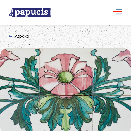
Atpakaļ