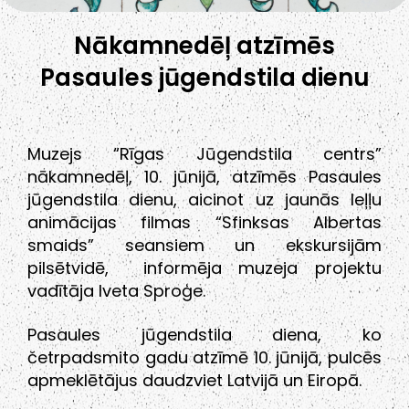
Nākamnedēļ atzīmēs
Pasaules jūgendstila dienu
Muzejs “Rīgas Jūgendstila centrs”
nākamnedēļ, 10. jūnijā, atzīmēs Pasaules
jūgendstila dienu, aicinot uz jaunās leļļu
animācijas filmas “Sfinksas Albertas
smaids” seansiem un ekskursijām
pilsētvidē, informēja muzeja projektu
vadītāja Iveta Sproģe.
Pasaules jūgendstila diena, ko
četrpadsmito gadu atzīmē 10. jūnijā, pulcēs
apmeklētājus daudzviet Latvijā un Eiropā.