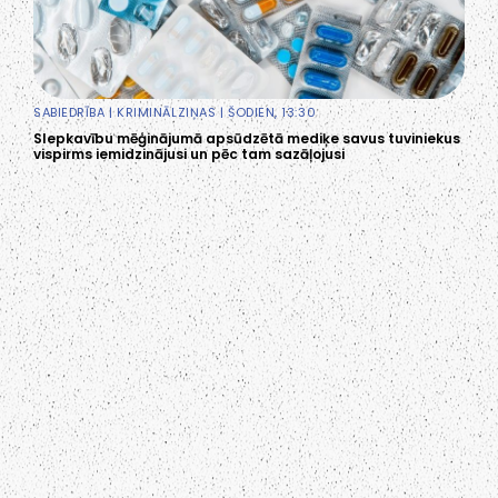
SABIEDRĪBA
|
KRIMINĀLZIŅAS
| ŠODIEN, 13:30
Slepkavību mēģinājumā apsūdzētā mediķe savus tuviniekus
vispirms iemidzinājusi un pēc tam sazāļojusi