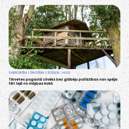
SABIEDRĪBA
|
DROŠĪBA
| ŠODIEN, 14:00
Tērvetes pagastā cilvēks bez glābēju palīdzības nav spējis
tikt lejā no mājiņas kokā