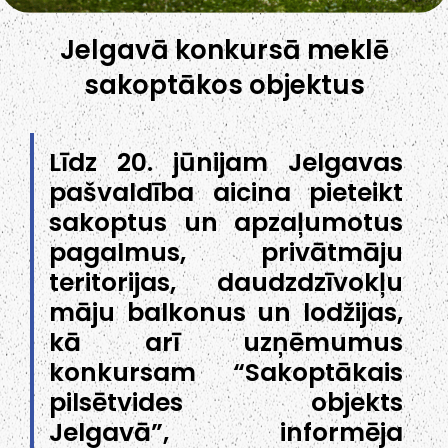
Jelgavā konkursā meklē
sakoptākos objektus
Līdz 20. jūnijam Jelgavas
pašvaldība aicina pieteikt
sakoptus un apzaļumotus
pagalmus, privātmāju
teritorijas, daudzdzīvokļu
māju balkonus un lodžijas,
kā arī uzņēmumus
konkursam “Sakoptākais
pilsētvides objekts
Jelgavā”, informēja