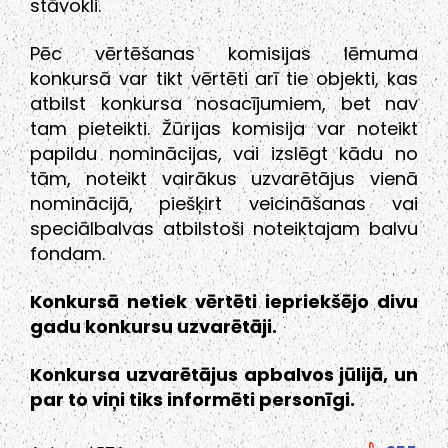
stāvokli.
Pēc vērtēšanas komisijas lēmuma
konkursā var tikt vērtēti arī tie objekti, kas
atbilst konkursa nosacījumiem, bet nav
tam pieteikti. Žūrijas komisija var noteikt
papildu nominācijas, vai izslēgt kādu no
tām, noteikt vairākus uzvarētājus vienā
nominācijā, piešķirt veicināšanas vai
speciālbalvas atbilstoši noteiktajam balvu
fondam.
Konkursā netiek vērtēti iepriekšējo divu
gadu konkursu uzvarētāji.
Konkursa uzvarētājus apbalvos jūlijā, un
par to viņi tiks informēti personīgi.