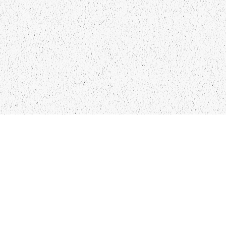
LIEPĀJA,LV-3401, LATVIJA
KONTAKTI
INFO@PAPUCIS.LV
28 555 801
SEKO MUMS