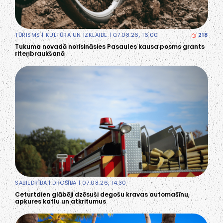
TŪRISMS
|
KULTŪRA UN IZKLAIDE
| 07.08.26, 16:00
218
Tukuma novadā norisināsies Pasaules kausa posms grants
riteņbraukšanā
SABIEDRĪBA
|
DROŠĪBA
| 07.08.26, 14:30
Ceturtdien glābēji dzēsuši degošu kravas automašīnu,
apkures katlu un atkritumus