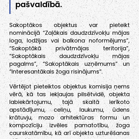
pašvaldībā.
Sakoptākos objektus var pieteikt
nominācijā “Zaļākais daudzdzīvokļu mājas
loga, lodžijas vai balkona noformējums”,
“Sakoptākā privātmājas teritorija”,
“Sakoptākais daudzdzīvokļu mājas
pagalms”, “Sakoptākais uzņēmums” un
“Interesantākais žoga risinājums”.
Vērtējot pieteiktos objektus komisija ņems
vērā, kā tas iekļaujas pilsētvidē, objekta
labiekārtojumu, tajā skaitā ierīkoto
apstādījumu, celiņu, laukumu, ūdens
krātuvju, mazo arhitektūras formu un
kompozīciju izvēles pamatotību, žoga
caurskatāmību, kā arī objekta uzturēšanas