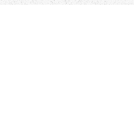
LIEPĀJA,LV-3401, LATVIJA
KONTAKTI
INFO@PAPUCIS.LV
28 555 801
SEKO MUMS
FACEBOOK
INSTAGRAM
TWITTER
TIKTOK
Kādu saturu Tu gribētu redzēt lai mēs
atspoguļojam un pētām?
Pastāsti mums!