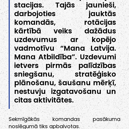
stacijas. Tajās jaunieši,
darbojoties jauktās
komandās, rotācijas
kārtībā veiks dažādus
uzdevumus ar kopējo
vadmotīvu “Mana Latvija.
Mana Atbildība”. Uzdevumi
ietvers pirmās palīdzības
sniegšanu, stratēģisko
plānošanu, šaušanu mērķī,
nestuvju izgatavošanu un
citas aktivitātes.
Sekmīgākās komandas pasākuma
noslēgumā tiks apbalvotas.