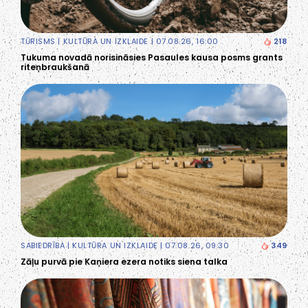
TŪRISMS
|
KULTŪRA UN IZKLAIDE
| 07.08.26, 16:00
218
Tukuma novadā norisināsies Pasaules kausa posms grants
riteņbraukšanā
SABIEDRĪBA
|
KULTŪRA UN IZKLAIDE
| 07.08.26, 09:30
349
Zāļu purvā pie Kaņiera ezera notiks siena talka