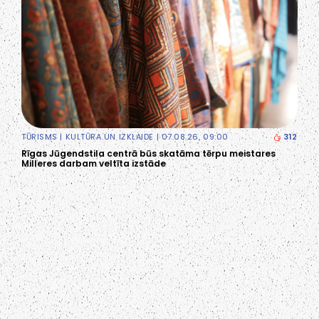
TŪRISMS
|
KULTŪRA UN IZKLAIDE
| 07.08.26, 09:00
312
Rīgas Jūgendstila centrā būs skatāma tērpu meistares
Milleres darbam veltīta izstāde