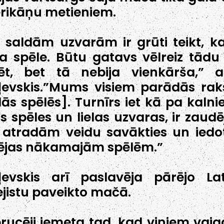
rikāņu metieniem.
 saldām uzvarām ir grūti teikt, ka
a spēle. Būtu gatavs vēlreiz tādu 
ēt, bet tā nebija vienkārša,” a
evskis.”Mums visiem parādās rak
ās spēlēs]. Turnīrs iet kā pa kalnie
s spēles un lielas uzvaras, ir zaudē
atradām veidu savākties un iedo
ējas nākamajām spēlēm.”
evskis arī paslavēja pārējo Lat
jistu paveikto mačā.
rucēji iemeta tad, kad viņiem vaja