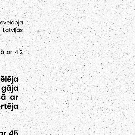
neveidoja
Latvijas
ā ar 4:2
ēlēja
 gāja
šā ar
rtēja
ar 45