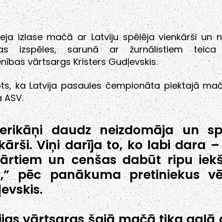
ja izlase mačā ar Latviju spēlēja vienkārši un 
tas izspēles, sarunā ar žurnālistiem teica 
enības vārtsargs Kristers Gudļevskis.
ots, ka Latvija pasaules čempionāta piektajā mač
 ASV.
erikāņi daudz neizdomāja un sp
kārši. Viņi darīja to, ko labi dara –
ārtiem un cenšas dabūt ripu iek
u,” pēc panākuma pretiniekus vē
evskis.
ijas vārtsargs šajā mačā tika galā 