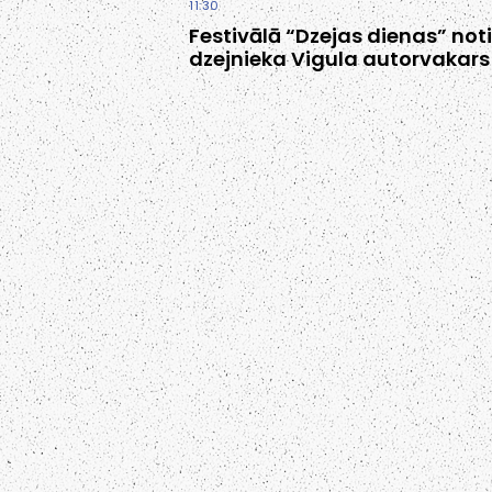
11:30
Festivālā “Dzejas dienas” not
dzejnieka Vigula autorvakars