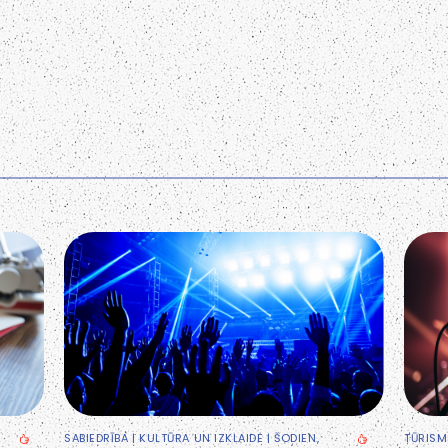
SABIEDRĪBA
|
KULTŪRA UN IZKLAIDE
| ŠODIEN,
TŪRISM