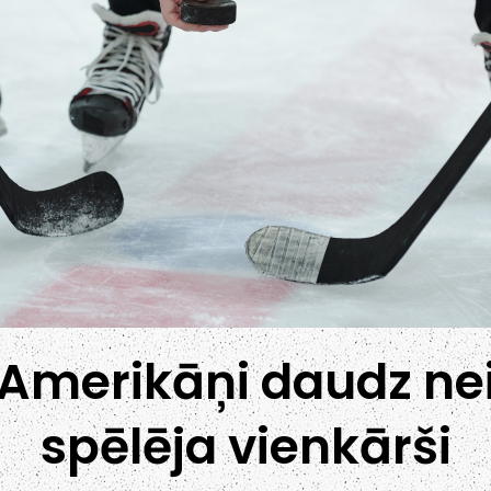
 Amerikāņi daudz n
spēlēja vienkārši