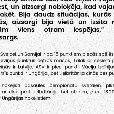
st, un aizsargi nobloķēja, kad vaja
oķēt. Bija daudz situācijas, kurā
ās, aizsargi bija vietā un izsita r
ām viens otram iespējas,” t
sargs.
Šveicei un Somijai ir pa 15 punktiem piecās spēlēs,
deviņus punktus četros mačos, Tālāk ar sešiem 
īņās ir Latvija, ASV ir pieci punkti, Vācija izcīnīju
trīs punkti ir Ungārijai, bet Lielbritānija cīnās bez 
s hokejisti pasaules čempionātu svētdien, plkst
ar cīņu pret Lielbritāniju, bet otrdien, plkst. 13.20
r Ungārijas hokejistiem.