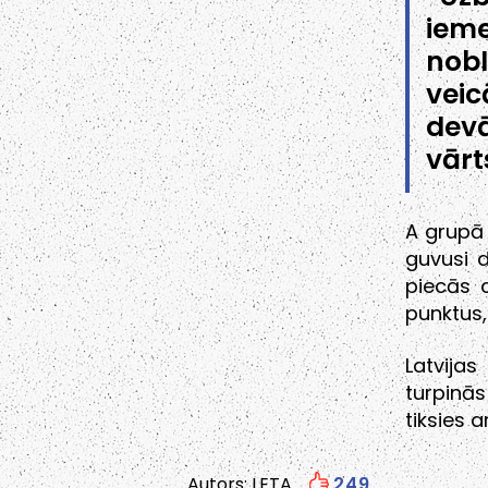
ieme
nobl
veic
dev
vārt
A grupā 
guvusi 
piecās c
punktus, 
Latvija
turpinās 
tiksies a
Autors: LETA
249