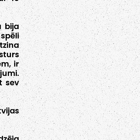
 bija
spēli
tzina
sturs
m, ir
jumi.
t sev
vijas
dzēja