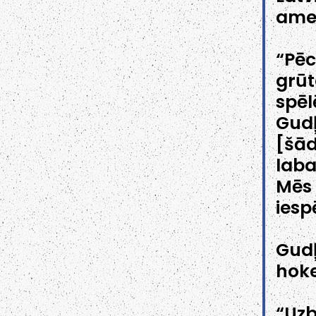
ame
“Pēc
grūt
spēl
Gudļ
[šād
laba
Mēs 
iesp
Gudļ
hoke
“Uzb