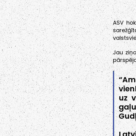
ASV hoke
sarežģī
valstsvi
Jau ziņ
pārspēja
“Am
vien
uz v
gaļ
Gudļ
Latv