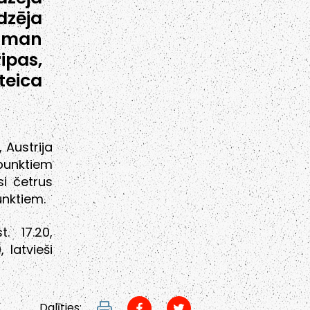
dzēja
s man
ipas,
eica
 Austrija
punktiem
si četrus
punktiem.
. 17.20,
, latvieši
Dalīties: