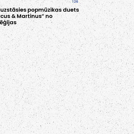
126
 uzstāsies popmūzikas duets
cus & Martinus” no
ēģijas