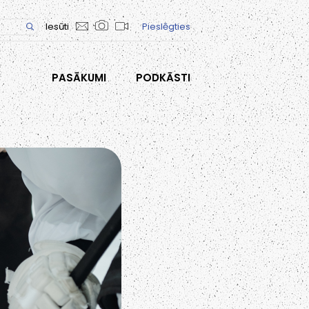
Iesūti
Pieslēgties
PASĀKUMI
PODKĀSTI