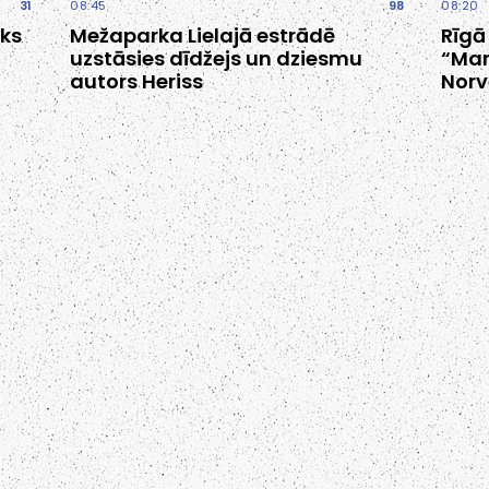
31
08:45
98
08:20
iks
Mežaparka Lielajā estrādē
Rīgā
uzstāsies dīdžejs un dziesmu
“Mar
autors Heriss
Norv