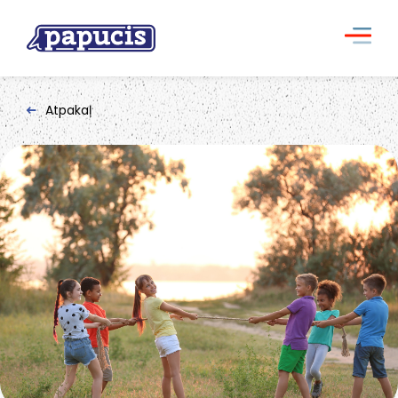
Atpakaļ