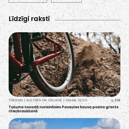
Līdzīgi raksti
TŪRISMS
|
KULTŪRA UN IZKLAIDE
| VAKAR, 16:00
218
Tukuma novadā norisināsies Pasaules kausa posms grants
riteņbraukšanā