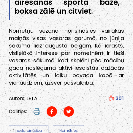
airēšanas sporta bāzē,
boksa zālē un citviet.
Nometņu sezona norisināsies vairākās
maiņās visas vasaras garumā, no jūnija
sākuma līdz augusta beigām. Kā ierasts,
vislielākā interese par nometnēm ir tieši
vasaras sākumā, kad skolēni pēc mācību
gada noslēguma aktīvi iesaistās dažādās
aktivitātēs un laiku pavada kopā ar
vienaudžiem, uzsver pašvaldībā.
Autors: LETA
301
Dalīties:
nodarbinātība
Nometnes