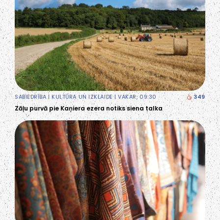
SABIEDRĪBA
|
KULTŪRA UN IZKLAIDE
| VAKAR, 09:30
349
Zāļu purvā pie Kaņiera ezera notiks siena talka