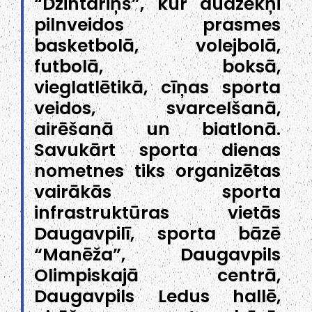
“Dzintariņš”, kur audzēkņi
pilnveidos prasmes
basketbolā, volejbolā,
futbolā, boksā,
vieglatlētikā, cīņas sporta
veidos, svarcelšanā,
airēšanā un biatlonā.
Savukārt sporta dienas
nometnes tiks organizētas
vairākās sporta
infrastruktūras vietās
Daugavpilī, sporta bāzē
“Manēža”, Daugavpils
Olimpiskajā centrā,
Daugavpils Ledus hallē,