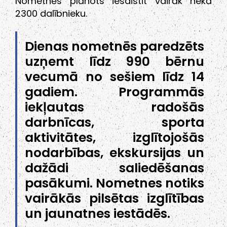
Nometnēs plānots iesaistīt vairāk nekā
2300 dalībnieku.
Dienas nometnēs paredzēts
uzņemt līdz 990 bērnu
vecumā no sešiem līdz 14
gadiem. Programmās
iekļautas radošās
darbnīcas, sporta
aktivitātes, izglītojošās
nodarbības, ekskursijas un
dažādi saliedēšanas
pasākumi. Nometnes notiks
vairākās pilsētas izglītības
un jaunatnes iestādēs.