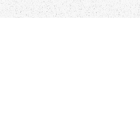
LIEPĀJA,LV-3401, LATVIJA
KONTAKTI
INFO@PAPUCIS.LV
28 555 801
SEKO MUMS
FACEBOOK
INSTAGRAM
TWITTER
TIKTOK
Kādu saturu Tu gribētu redzēt lai mēs
atspoguļojam un pētām?