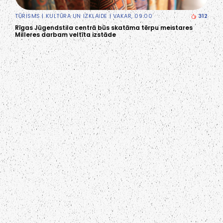
TŪRISMS
|
KULTŪRA UN IZKLAIDE
| VAKAR, 09:00
312
Rīgas Jūgendstila centrā būs skatāma tērpu meistares
Milleres darbam veltīta izstāde