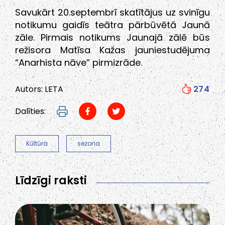
Savukārt 20.septembrī skatītājus uz svinīgu
notikumu gaidīs teātra pārbūvētā Jaunā
zāle. Pirmais notikums Jaunajā zālē būs
režisora Matīsa Kažas jauniestudējuma
“Anarhista nāve” pirmizrāde.
Autors: LETA
274
Dalīties:
Kūltūra
sezona
Līdzīgi raksti