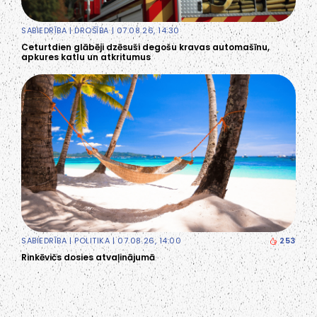
SABIEDRĪBA
|
DROŠĪBA
| 07.08.26, 14:30
Ceturtdien glābēji dzēsuši degošu kravas automašīnu,
apkures katlu un atkritumus
SABIEDRĪBA
|
POLITIKA
| 07.08.26, 14:00
253
Rinkēvičs dosies atvaļinājumā