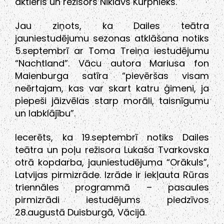
aktieris un režisors Niklāvs Kurpnieks.
Jau ziņots, ka Dailes teātra
jauniestudējumu sezonas atklāšana notiks
5.septembrī ar Toma Treiņa iestudējumu
“Nachtland”. Vācu autora Mariusa fon
Maienburga satīra “pievēršas visam
neērtajam, kas var skart katru ģimeni, ja
piepeši jāizvēlas starp morāli, taisnīgumu
un labklājību”.
Iecerēts, ka 19.septembrī notiks Dailes
teātra un poļu režisora Lukaša Tvarkovska
otrā kopdarba, jauniestudējuma “Orākuls”,
Latvijas pirmizrāde. Izrāde ir iekļauta Rūras
triennāles programmā – pasaules
pirmizrādi iestudējums piedzīvos
28.augustā Duisburgā, Vācijā.