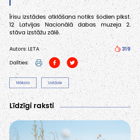
Īrisu izstādes atklāšana notiks šodien plkst.
12 Latvijas Nacionālā dabas muzeja 2.
stāva izstāžu zālē.
Autors: LETA
319
Dalīties:
Māksla
Izstāde
Līdzīgi raksti