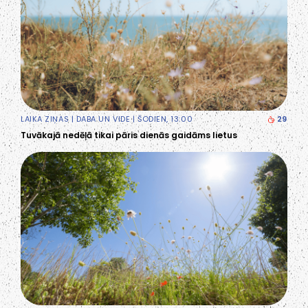
LAIKA ZIŅAS
|
DABA UN VIDE
| ŠODIEN, 13:00
29
Tuvākajā nedēļā tikai pāris dienās gaidāms lietus