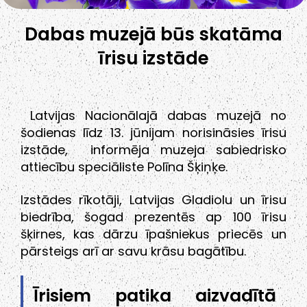
Dabas muzejā būs skatāma
īrisu izstāde
Latvijas Nacionālajā dabas muzejā no
šodienas līdz 13. jūnijam norisināsies īrisu
izstāde, informēja muzeja sabiedrisko
attiecību speciāliste Polīna Šķiņķe.
Izstādes rīkotāji, Latvijas Gladiolu un īrisu
biedrība, šogad prezentēs ap 100 īrisu
šķirnes, kas dārzu īpašniekus priecēs un
pārsteigs arī ar savu krāsu bagātību.
Īrisiem patika aizvadītā