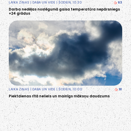
LAIKA ZIŅAS
|
DABA UN VIDE
| ŠODIEN, 10:30
63
Darba nedēļas noslēgumā gaisa temperatūra nepārsniegs
+24 grādus
LAIKA ZIŅAS
|
DABA UN VIDE
| ŠODIEN, 10:00
91
Piektdienas rītā neliels un mainīgs mākoņu daudzums