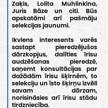
Zaķis, Lolita Muhlinkina,
Juris Bāze un citi. Būs
apskatāmi arī pašmāju
selekcijas jaunumi.
Ikviens interesents varēs
sastapt pieredzējušos
dārzkopjus, dalīties īrisu
audzēšanas pieredzē,
saņemt konsultācijas par
dažādām īrisu šķirnēm, to
selekciju un īsto šķirņu izvēli
savam dārzam,
norisināsies arī īrisu stādu
tirdzniecība.