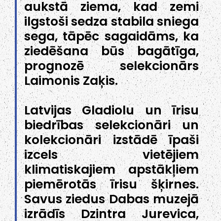
aukstā ziema, kad zemi
ilgstoši sedza stabila sniega
sega, tāpēc sagaidāms, ka
ziedēšana būs bagātīga,
prognozē selekcionārs
Laimonis Zaķis.
Latvijas Gladiolu un īrisu
biedrības selekcionāri un
kolekcionāri izstādē īpaši
izcels vietējiem
klimatiskajiem apstākļiem
piemērotās īrisu šķirnes.
Savus ziedus Dabas muzejā
izrādīs Dzintra Jurevica,