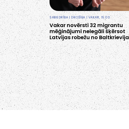
SABIEDRĪBA
|
DROŠĪBA
| VAKAR, 15:00
Vakar novērsti 32 migrantu
mēģinājumi nelegāli šķērsot
Latvijas robežu no Baltkrievij
KO