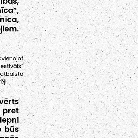
ības,
īca”,
īca,
jiem.
pvienojot
estivāls”
atbalsta
ji.
ērts
pret
lepni
o būs