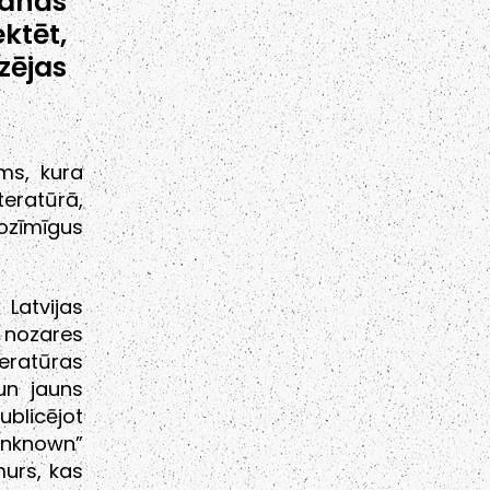
šanās
ktēt,
zējas
ums, kura
teratūrā,
ozīmīgus
Latvijas
 nozares
teratūras
un jauns
blicējot
sUnknown”
murs, kas