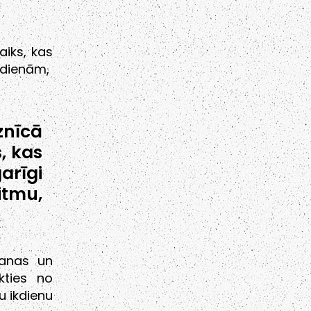
aiks, kas
eldienām,
znīcā
, kas
arīgi
itmu,
šanas un
kties no
u ikdienu