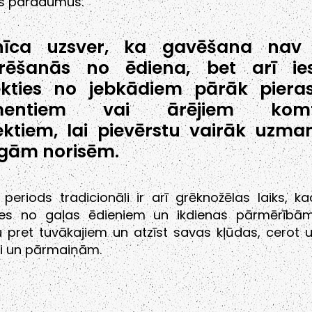
es paradumus.
nīca uzsver, ka gavēšana nav t
urēšanās no ēdiena, bet arī ie
ekties no jebkādiem pārāk piera
mentiem vai ārējiem komf
ktiem, lai pievērstu vairāk uzma
gām norisēm.
eriods tradicionāli ir arī grēknožēlas laiks, kad
ies no gaļas ēdieniem un ikdienas pārmērībām
bu pret tuvākajiem un atzīst savas kļūdas, cerot 
i un pārmaiņām.