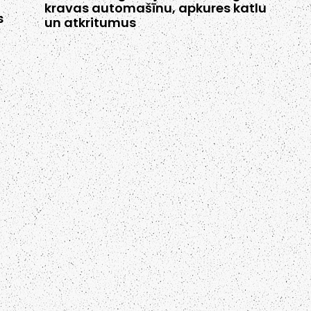
kravas automašīnu, apkures katlu
s
un atkritumus