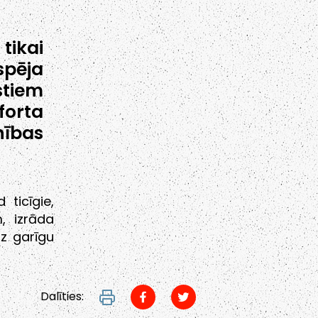
ikai
spēja
stiem
orta
nības
 ticīgie,
, izrāda
uz garīgu
Dalīties: