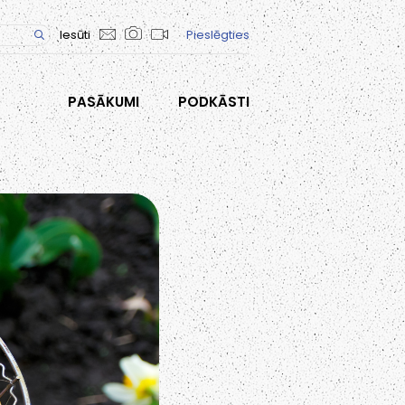
Iesūti
Pieslēgties
PASĀKUMI
PODKĀSTI