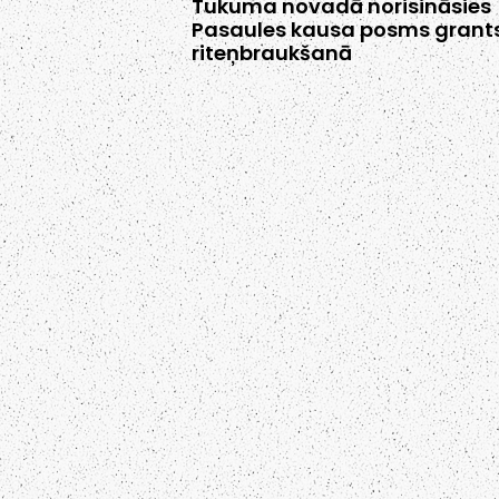
Tukuma novadā norisināsies
Pasaules kausa posms grant
riteņbraukšanā