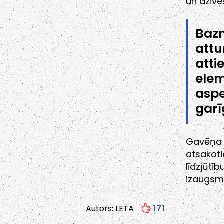
un dzīv
Baz
att
atti
ele
aspe
garī
Gavēņa p
atsakot
līdzjūtī
izaugsm
Autors: LETA
171