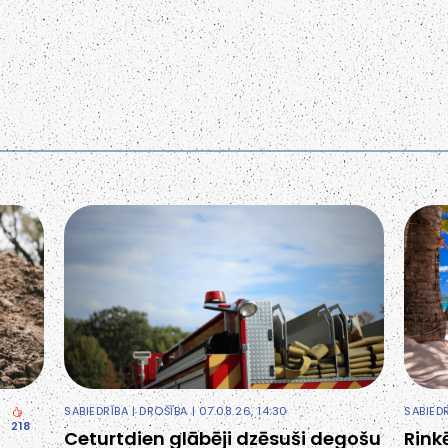
SABIEDRĪBA
|
DROŠĪBA
| 07.08.26, 14:30
SABIED
218
Ceturtdien glābēji dzēsuši degošu
Rink