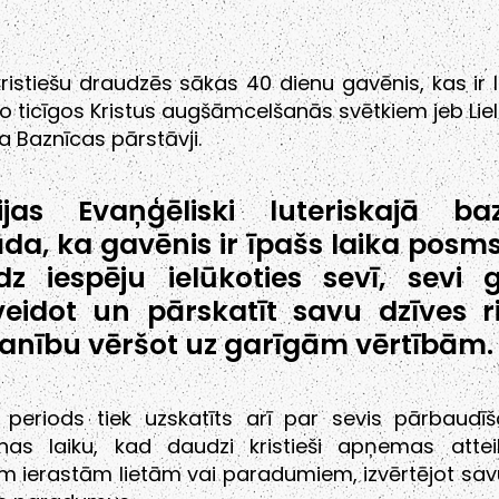
ristiešu draudzēs sākas 40 dienu gavēnis, kas ir l
 ticīgos Kristus augšāmcelšanās svētkiem jeb Li
a Baznīcas pārstāvji.
ijas Evaņģēliski luteriskajā ba
da, ka gavēnis ir īpašs laika posms
dz iespēju ielūkoties sevī, sevi g
veidot un pārskatīt savu dzīves r
nību vēršot uz garīgām vērtībām.
periods tiek uzskatīts arī par sevis pārbaudī
anas laiku, kad daudzi kristieši apņemas attei
m ierastām lietām vai paradumiem, izvērtējot sav