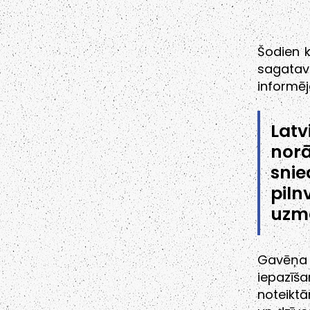
Šodien k
sagatavo
informēj
Latv
norā
snie
piln
uzma
Gavēņa 
iepazīš
noteiktā