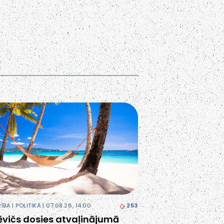
RĪBA
|
POLITIKA
| 07.08.26, 14:00
253
ēvičs dosies atvaļinājumā