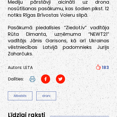
Mediju pārstāvji aicināti uz drona
nosūtīšanas pasākumu, kas šodien plkst. 12
notiks Rīgas Brīvostas Voleru slipā.
Pasākumā piedalīsies “Ziedot.lv” vadītāja
Rūta Dimanta, uzņēmuma “NEWT21”
vadītājs Jānis Garisons, kā arī Ukrainas
vēstniecības Latvijā padomnieks Jurijs
Zaharčuks.
Autors: LETA
183
Dalīties:
Atbalsts
droni
Līdzīgi raksti