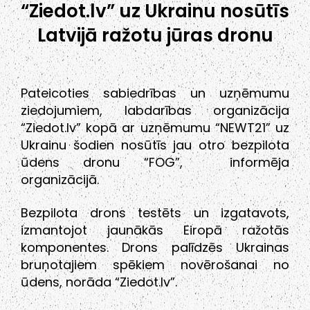
“Ziedot.lv” uz Ukrainu nosūtīs
Latvijā ražotu jūras dronu
Pateicoties sabiedrības un uzņēmumu
ziedojumiem, labdarības organizācija
“Ziedot.lv” kopā ar uzņēmumu “NEWT21” uz
Ukrainu šodien nosūtīs jau otro bezpilota
ūdens dronu “FOG”, informēja
organizācijā.
Bezpilota drons testēts un izgatavots,
izmantojot jaunākās Eiropā ražotās
komponentes. Drons palīdzēs Ukrainas
bruņotajiem spēkiem novērošanai no
ūdens, norāda “Ziedot.lv”.