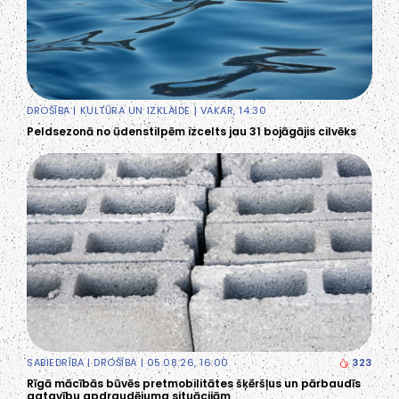
DROŠĪBA
|
KULTŪRA UN IZKLAIDE
| VAKAR, 14:30
Peldsezonā no ūdenstilpēm izcelts jau 31 bojāgājis cilvēks
SABIEDRĪBA
|
DROŠĪBA
| 05.08.26, 16:00
323
Rīgā mācībās būvēs pretmobilitātes šķēršļus un pārbaudīs
gatavību apdraudējuma situācijām