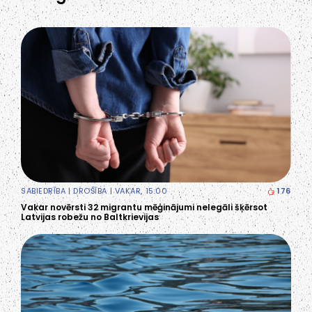
SABIEDRĪBA
|
DROŠĪBA
| VAKAR, 15:00
176
Vakar novērsti 32 migrantu mēģinājumi nelegāli šķērsot
Latvijas robežu no Baltkrievijas