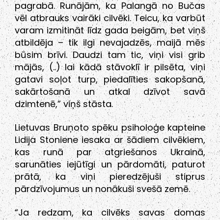
pagrabā. Runājām, ka Palangā no Bučas
vēl atbrauks vairāki cilvēki. Teicu, ka varbūt
varam izmitināt līdz gada beigām, bet viņš
atbildēja – tik ilgi nevajadzēs, maijā mēs
būsim brīvi. Daudzi tam tic, viņi visi grib
mājās, (..) lai kādā stāvoklī ir pilsēta, viņi
gatavi soļot turp, piedalīties sakopšanā,
sakārtošanā un atkal dzīvot savā
dzimtenē,” viņš stāsta.
Lietuvas Bruņoto spēku psiholoģe kapteine
Lidija Stoniene iesaka ar šādiem cilvēkiem,
kas runā par atgriešanos Ukrainā,
sarunāties iejūtīgi un pārdomāti, paturot
prātā, ka viņi pieredzējuši stiprus
pārdzīvojumus un nonākuši svešā zemē.
“Ja redzam, ka cilvēks savas domas