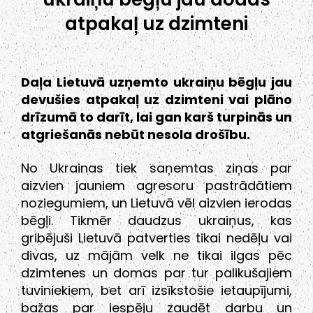
atpakaļ uz dzimteni
Daļa Lietuvā uzņemto ukraiņu bēgļu jau
devušies atpakaļ uz dzimteni vai plāno
drīzumā to darīt, lai gan karš turpinās un
atgriešanās nebūt nesola drošību.
No Ukrainas tiek saņemtas ziņas par
aizvien jauniem agresoru pastrādātiem
noziegumiem, un Lietuvā vēl aizvien ierodas
bēgļi. Tikmēr daudzus ukraiņus, kas
gribējuši Lietuvā patverties tikai nedēļu vai
divas, uz mājām velk ne tikai ilgas pēc
dzimtenes un domas par tur palikušajiem
tuviniekiem, bet arī izsīkstošie ietaupījumi,
bažas par iespēju zaudēt darbu un