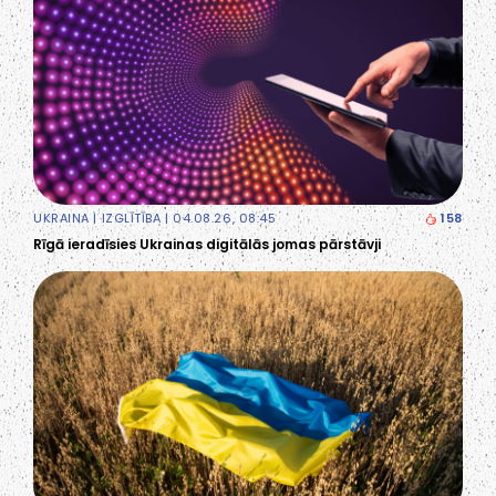
UKRAINA
|
IZGLĪTĪBA
| 04.08.26, 08:45
158
Rīgā ieradīsies Ukrainas digitālās jomas pārstāvji