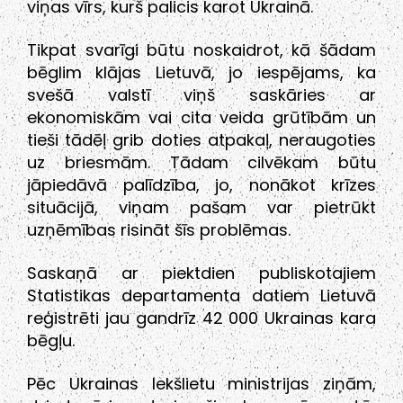
viņas vīrs, kurš palicis karot Ukrainā.
Tikpat svarīgi būtu noskaidrot, kā šādam
bēglim klājas Lietuvā, jo iespējams, ka
svešā valstī viņš saskāries ar
ekonomiskām vai cita veida grūtībām un
tieši tādēļ grib doties atpakaļ, neraugoties
uz briesmām. Tādam cilvēkam būtu
jāpiedāvā palīdzība, jo, nonākot krīzes
situācijā, viņam pašam var pietrūkt
uzņēmības risināt šīs problēmas.
Saskaņā ar piektdien publiskotajiem
Statistikas departamenta datiem Lietuvā
reģistrēti jau gandrīz 42 000 Ukrainas kara
bēgļu.
Pēc Ukrainas Iekšlietu ministrijas ziņām,