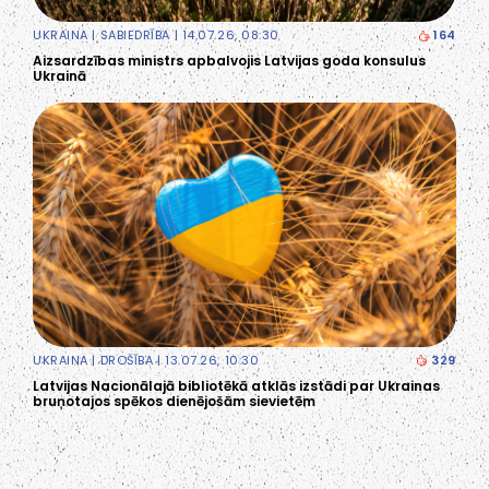
UKRAINA
|
SABIEDRĪBA
| 14.07.26, 08:30
164
Aizsardzības ministrs apbalvojis Latvijas goda konsulus
Ukrainā
UKRAINA
|
DROŠĪBA
| 13.07.26, 10:30
329
Latvijas Nacionālajā bibliotēkā atklās izstādi par Ukrainas
bruņotajos spēkos dienējošām sievietēm