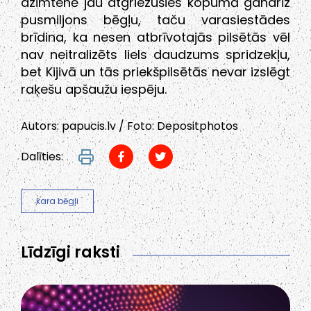
dzimtenē jau atgriezušies kopumā gandrīz
pusmiljons bēgļu, taču varasiestādes
brīdina, ka nesen atbrīvotajās pilsētās vēl
nav neitralizēts liels daudzums spridzekļu,
bet Kijivā un tās priekšpilsētās nevar izslēgt
raķešu apšaužu iespēju.
Autors: papucis.lv / Foto: Depositphotos
Dalīties:
kara bēgļi
Līdzīgi raksti