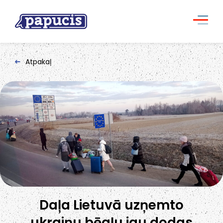
Atpakaļ
Daļa Lietuvā uzņemto
ukraiņu bēgļu jau dodas