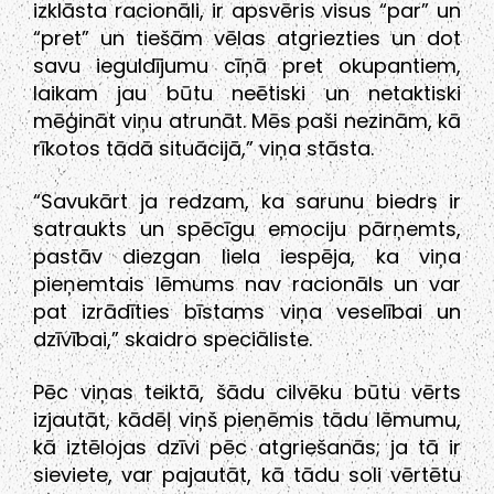
izklāsta racionāli, ir apsvēris visus “par” un
“pret” un tiešām vēlas atgriezties un dot
savu ieguldījumu cīņā pret okupantiem,
laikam jau būtu neētiski un netaktiski
mēģināt viņu atrunāt. Mēs paši nezinām, kā
rīkotos tādā situācijā,” viņa stāsta.
“Savukārt ja redzam, ka sarunu biedrs ir
satraukts un spēcīgu emociju pārņemts,
pastāv diezgan liela iespēja, ka viņa
pieņemtais lēmums nav racionāls un var
pat izrādīties bīstams viņa veselībai un
dzīvībai,” skaidro speciāliste.
Pēc viņas teiktā, šādu cilvēku būtu vērts
izjautāt, kādēļ viņš pieņēmis tādu lēmumu,
kā iztēlojas dzīvi pēc atgriešanās; ja tā ir
sieviete, var pajautāt, kā tādu soli vērtētu