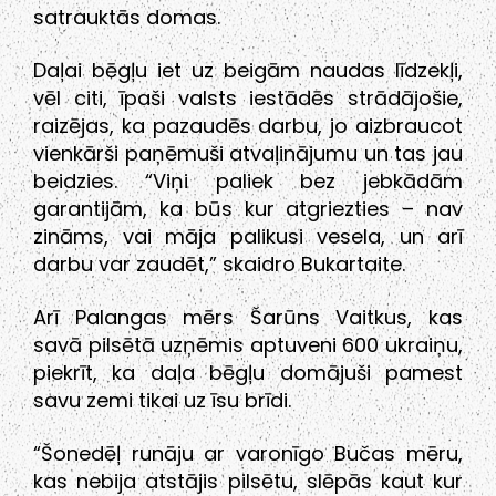
satrauktās domas.
Daļai bēgļu iet uz beigām naudas līdzekļi,
vēl citi, īpaši valsts iestādēs strādājošie,
raizējas, ka pazaudēs darbu, jo aizbraucot
vienkārši paņēmuši atvaļinājumu un tas jau
beidzies. “Viņi paliek bez jebkādām
garantijām, ka būs kur atgriezties – nav
zināms, vai māja palikusi vesela, un arī
darbu var zaudēt,” skaidro Bukartaite.
Arī Palangas mērs Šarūns Vaitkus, kas
savā pilsētā uzņēmis aptuveni 600 ukraiņu,
piekrīt, ka daļa bēgļu domājuši pamest
savu zemi tikai uz īsu brīdi.
“Šonedēļ runāju ar varonīgo Bučas mēru,
kas nebija atstājis pilsētu, slēpās kaut kur