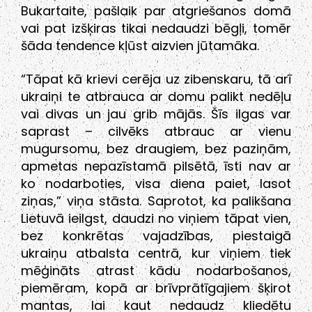
Bukartaite, pašlaik par atgriešanos domā
vai pat izšķiras tikai nedaudzi bēgļi, tomēr
šāda tendence kļūst aizvien jūtamāka.
“Tāpat kā krievi cerēja uz zibenskaru, tā arī
ukraiņi te atbrauca ar domu palikt nedēļu
vai divas un jau grib mājās. Šīs ilgas var
saprast – cilvēks atbrauc ar vienu
mugursomu, bez draugiem, bez paziņām,
apmetas nepazīstamā pilsētā, īsti nav ar
ko nodarboties, visa diena paiet, lasot
ziņas,” viņa stāsta. Saprotot, ka palikšana
Lietuvā ieilgst, daudzi no viņiem tāpat vien,
bez konkrētas vajadzības, piestaigā
ukraiņu atbalsta centrā, kur viņiem tiek
mēģināts atrast kādu nodarbošanos,
piemēram, kopā ar brīvprātīgajiem šķirot
mantas, lai kaut nedaudz kliedētu