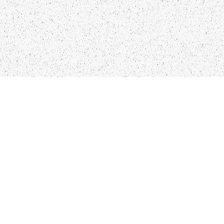
LIEPĀJA,LV-3401, LATVIJA
KONTAKTI
INFO@PAPUCIS.LV
28 555 801
SEKO MUMS
FACEBOOK
INSTAGRAM
TWITTER