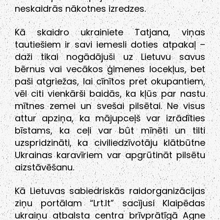
neskaidrās nākotnes izredzes.
Kā skaidro ukrainiete Tatjana, viņas
tautiešiem ir savi iemesli doties atpakaļ –
daži tikai nogādājuši uz Lietuvu savus
bērnus vai vecākos ģimenes locekļus, bet
paši atgriežas, lai cīnītos pret okupantiem,
vēl citi vienkārši baidās, ka kļūs par nastu
mītnes zemei un svešai pilsētai. Ne visus
attur apziņa, ka mājupceļš var izrādīties
bīstams, ka ceļi var būt mīnēti un tilti
uzspridzināti, ka civiliedzīvotāju klātbūtne
Ukrainas karavīriem var apgrūtināt pilsētu
aizstāvēšanu.
Kā Lietuvas sabiedriskās raidorganizācijas
ziņu portālam “Lrt.lt” sacījusi Klaipēdas
ukraiņu atbalsta centra brīvprātīgā Agne