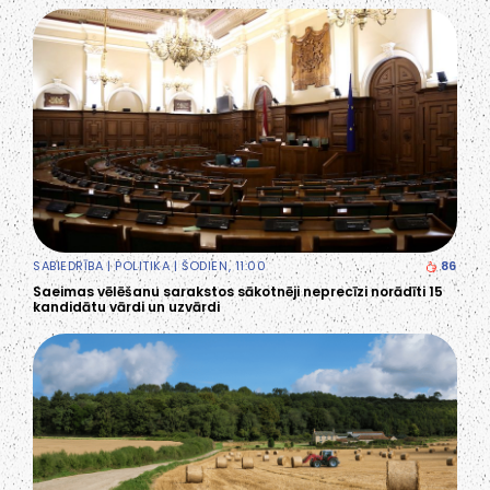
SABIEDRĪBA
|
POLITIKA
| ŠODIEN, 11:00
86
Saeimas vēlēšanu sarakstos sākotnēji neprecīzi norādīti 15
kandidātu vārdi un uzvārdi