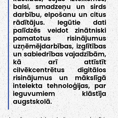
balsi, smadzeņu un sirds
darbību, elpošanu un citus
rādītājus. Iegūtie dati
palīdzēs veidot zinātniski
pamatotus risinājumus
uzņēmējdarbības, izglītības
un sabiedrības vajadzībām,
kā arī attīstīt
cilvēkcentrētus digitālos
risinājumus un mākslīgā
intelekta tehnoloģijas, par
ieguvumiem klāstīja
augstskolā.