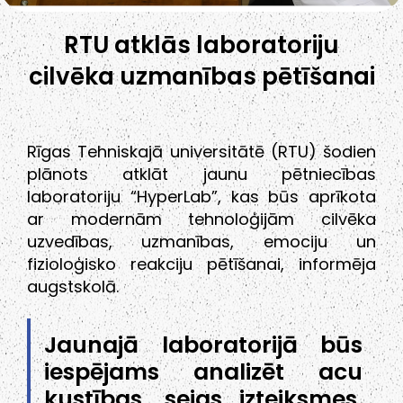
RTU atklās laboratoriju
cilvēka uzmanības pētīšanai
Rīgas Tehniskajā universitātē (RTU) šodien
plānots atklāt jaunu pētniecības
laboratoriju “HyperLab”, kas būs aprīkota
ar modernām tehnoloģijām cilvēka
uzvedības, uzmanības, emociju un
fizioloģisko reakciju pētīšanai, informēja
augstskolā.
Jaunajā laboratorijā būs
iespējams analizēt acu
kustības, sejas izteiksmes,