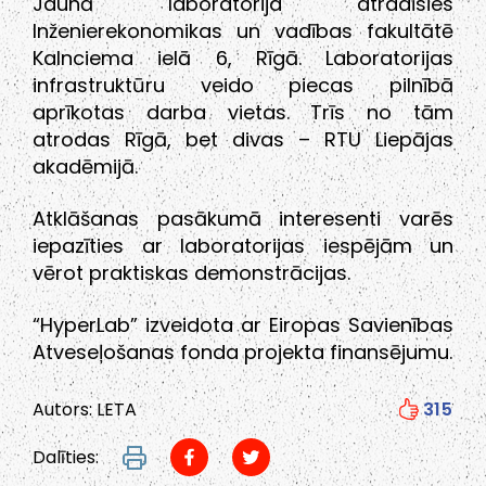
Jaunā laboratorija atradīsies
Inženierekonomikas un vadības fakultātē
Kalnciema ielā 6, Rīgā. Laboratorijas
infrastruktūru veido piecas pilnībā
aprīkotas darba vietas. Trīs no tām
atrodas Rīgā, bet divas – RTU Liepājas
akadēmijā.
Atklāšanas pasākumā interesenti varēs
iepazīties ar laboratorijas iespējām un
vērot praktiskas demonstrācijas.
“HyperLab” izveidota ar Eiropas Savienības
Atveseļošanas fonda projekta finansējumu.
Autors: LETA
315
Dalīties: