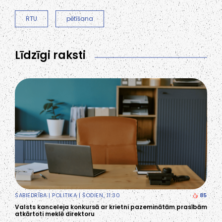
RTU
pētīšana
Līdzīgi raksti
SABIEDRĪBA
|
POLITIKA
| ŠODIEN, 11:30
85
Valsts kanceleja konkursā ar krietni pazeminātām prasībām
atkārtoti meklē direktoru