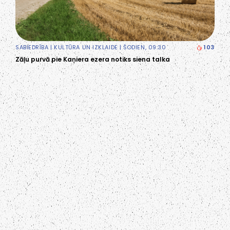
SABIEDRĪBA
|
KULTŪRA UN IZKLAIDE
| ŠODIEN, 09:30
103
Zāļu purvā pie Kaņiera ezera notiks siena talka