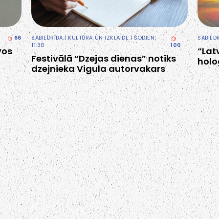
66
SABIEDRĪBA
|
KULTŪRA UN IZKLAIDE
| ŠODIEN,
SABIED
11:30
100
vos
“Lat
Festivālā “Dzejas dienas” notiks
holo
dzejnieka Vigula autorvakars