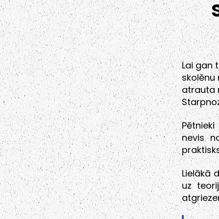
Lai gan 
skolēnu 
atrauta 
Starpnoz
Pētniek
nevis n
praktisk
Lielākā 
uz teor
atgriezen