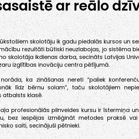
sasaistē ar reālo dzīv
tūkstošiem skolotāju ik gadu piedalās kursos un s
mācību rezultāti būtiski neuzlabojas, jo sistēma biež
no skolotāja ikdienas darba, secināts Latvijas Univ
aru izglītības inovāciju centra pētījumā.
i norāda, ka zināšanas nereti “paliek konferenču
onāk līdz bērnu solam”, taču skolotājiem nepi
s atbalsts klasē.
daļa profesionālās pilnveides kursu ir īstermiņa un
iju, bez iespējas izmēģināt metodes praksē va
isko saiti, secinājuši pētnieki.