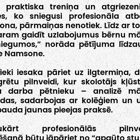
 praktiska treniņa un atgriezen
es, ko sniegusi profesionāla atb
ona, pārmaiņas nenotiek. Līdz ar t
aram gaidīt uzlabojumus bērnu m
iegumos,” norāda pētījuma līdza
e Namsone.
ieki iesaka pāriet uz ilgtermiņa, 
grētu pilnveidi, kur skolotājs kļūs
a darba pētnieku – analizē mā
das, sadarbojas ar kolēģiem un u
auda jaunas pieejas praksē.
ukārt profesionālās pilnve
ēšanā būtu jāpāriet no “apgūto st