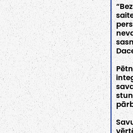
“Bez
sait
pers
nev
sasn
Dac
Pētn
inte
sav
stun
pārb
Sav
vērt