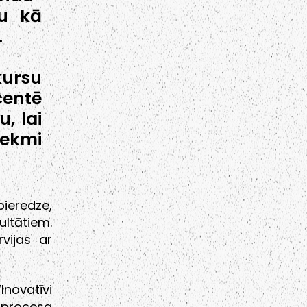
lu kā
.
ursu
entē
, lai
tekmi
ieredze,
ltātiem.
rvijas ar
novatīvi
 procesa