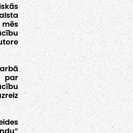
iskās
alsta
o mēs
ācību
utore
darbā
t par
cību
zreiz
ides
undu”