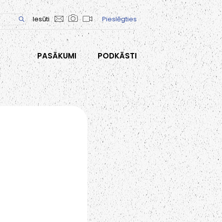
Iesūti
Pieslēgties
PASĀKUMI
PODKĀSTI