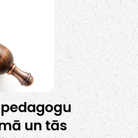
m pedagogu
ēmā un tās