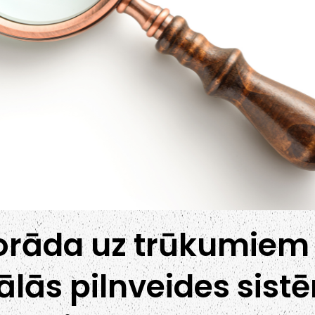
norāda uz trūkumie
ālās pilnveides sist