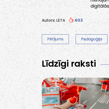
digitālā
Autors: LETA
403
Pētījums
Pedagoģija
Līdzīgi raksti