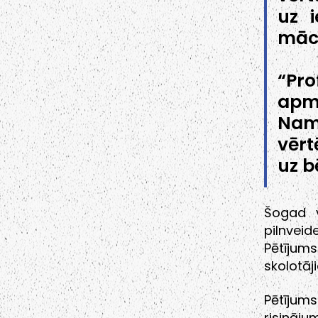
uz i
mācī
“Pr
apm
Nams
vērt
uz b
Šogad v
pilnvei
Pētījums
skolotāj
Pētījum
risināj