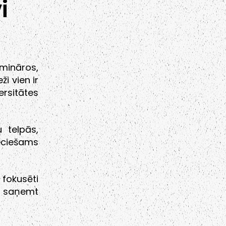
i
emināros,
i vien ir
ersitātes
 telpās,
eciešams
 fokusēti
i saņemt