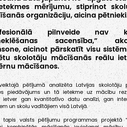
etekmes mērījumu, stiprinot sko
šanās organizāciju, aicina pētnieki
ofesionālā pilnveide nav k
eklēšanas sacensība,” akc
one, aicinot pārskatīt visu sistēmu
ētu skolotāju mācīšanās reālu ie
ērnu mācīšanos.
eiktajā pētījumā analizēta Latvijas skolotāju p
des piedāvājums un tā ietekme uz mācību rezu
 ietver gan kvantitatīvo datu analīzi, gan inte
iem un skolu vadītājiem visā Latvijā.
s tapis valsts pētījumu programmas projektā “I
umi kombinētās mācīšanās ieviešanai mācību