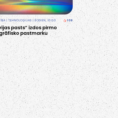
RĪBA
|
TEHNOLOĢIJAS
| ŠODIEN, 10:00
109
vijas pasts” izdos pirmo
grāfisko pastmarku