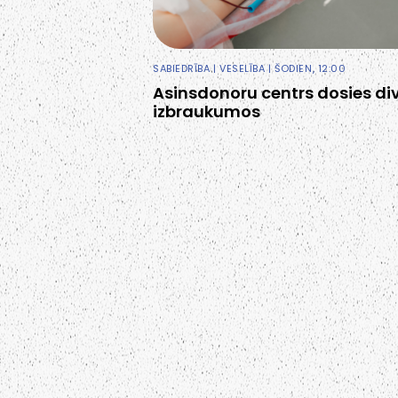
SABIEDRĪBA
|
VESELĪBA
| ŠODIEN, 12:00
Asinsdonoru centrs dosies di
izbraukumos