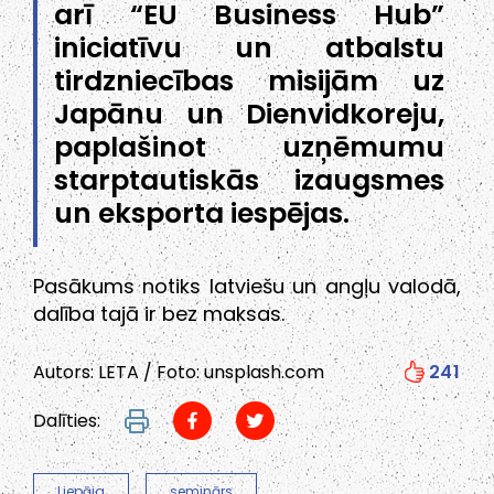
arī “EU Business Hub”
iniciatīvu un atbalstu
tirdzniecības misijām uz
Japānu un Dienvidkoreju,
paplašinot uzņēmumu
starptautiskās izaugsmes
un eksporta iespējas.
Pasākums notiks latviešu un angļu valodā,
dalība tajā ir bez maksas.
Autors: LETA / Foto: unsplash.com
241
Dalīties:
Liepāja
seminārs