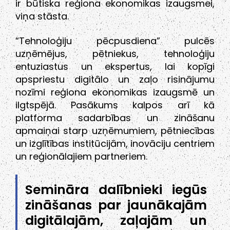
ir būtiska reģiona ekonomikas izaugsmei,
viņa stāsta.
“Tehnoloģiju pēcpusdiena” pulcēs
uzņēmējus, pētniekus, tehnoloģiju
entuziastus un ekspertus, lai kopīgi
apspriestu digitālo un zaļo risinājumu
nozīmi reģiona ekonomikas izaugsmē un
ilgtspējā. Pasākums kalpos arī kā
platforma sadarbības un zināšanu
apmaiņai starp uzņēmumiem, pētniecības
un izglītības institūcijām, inovāciju centriem
un reģionālajiem partneriem.
Semināra dalībnieki iegūs
zināšanas par jaunākajām
digitālajām, zaļajām un